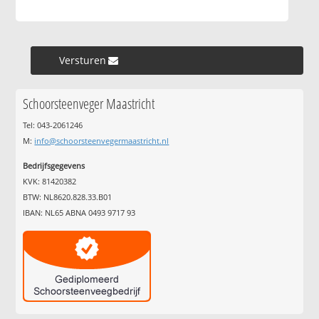
Versturen »
Schoorsteenveger Maastricht
Tel: 043-2061246
M:
info@schoorsteenvegermaastricht.nl
Bedrijfsgegevens
KVK: 81420382
BTW: NL8620.828.33.B01
IBAN: NL65 ABNA 0493 9717 93