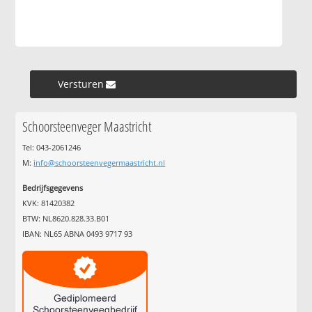
Versturen »
Schoorsteenveger Maastricht
Tel: 043-2061246
M:
info@schoorsteenvegermaastricht.nl
Bedrijfsgegevens
KVK: 81420382
BTW: NL8620.828.33.B01
IBAN: NL65 ABNA 0493 9717 93