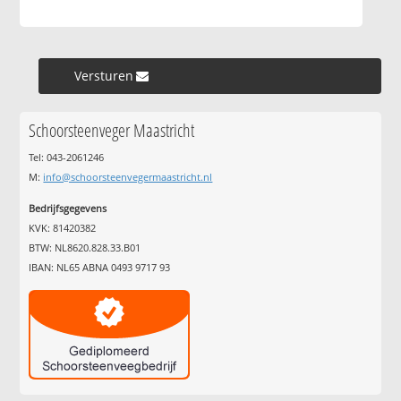
Versturen »
Schoorsteenveger Maastricht
Tel: 043-2061246
M:
info@schoorsteenvegermaastricht.nl
Bedrijfsgegevens
KVK: 81420382
BTW: NL8620.828.33.B01
IBAN: NL65 ABNA 0493 9717 93