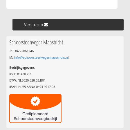
Versturen »
Schoorsteenveger Maastricht
Tel: 043-2061246
M:
info@schoorsteenvegermaastricht.nl
Bedrijfsgegevens
KVK: 81420382
BTW: NL8620.828.33.B01
IBAN: NL65 ABNA 0493 9717 93