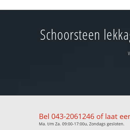
Schoorsteen lekka
Bel 043-2061246 of laat ee
Ma. t/m Za. 09:00-17:00u, Zondags gesloten.