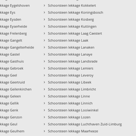
›
ekkage Eygelshoven
Schoorsteen lekkage Kokkelert
›
ekkage Eys
Schoorsteen lekkage Koningsbosch
›
ekkage Eysden
Schoorsteen lekkage Kosberg
›
ekkage Eyserheide
Schoorsteen lekkage Kuttingen
›
ekkage Frelenberg
Schoorsteen lekkage Laag Caestert
›
ekkage Gangelt
Schoorsteen lekkage Laak
›
ekkage Gangelterheide
Schoorsteen lekkage Lanaken
›
ekkage Gastel
Schoorsteen lekkage Lanaye
›
ekkage Gasthuis
Schoorsteen lekkage Landsrade
›
ekkage Gebroek
Schoorsteen lekkage Lemiers
›
ekkage Geel
Schoorsteen lekkage Leveroy
›
ekkage Geertruid
Schoorsteen lekkage Libeek
›
ekkage Geilenkirchen
Schoorsteen lekkage Limbricht
›
ekkage Geleen
Schoorsteen lekkage Linne
›
kkage Gellik
Schoorsteen lekkage Linnich
›
ekkage Genk
Schoorsteen lekkage Looiwinkel
›
ekkage Genzon
Schoorsteen lekkage Lozen
›
ekkage Geul
Schoorsteen lekkage Luchthaven Zuid-Limburg
›
ekkage Geulhem
Schoorsteen lekkage Maarheeze