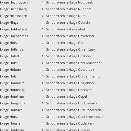
›
ekkage Heythuysen
Schoorsteen lekkage Noorbeek
›
kkage Hillensberg
Schoorsteen lekkage Nunhem
›
ekkage Hilleshagen
Schoorsteen lekkage Nuth
›
ekkage Hingen
Schoorsteen lekkage Obbicht
›
ekkage Hobbelrade
Schoorsteen lekkage obel
›
ekkage Hoensbroek
Schoorsteen lekkage Oevereind
›
ekkage Hoeve
Schoorsteen lekkage Oh
›
ekkage Hollander
Schoorsteen lekkage Oh en Laak
›
ekkage Holset
Schoorsteen lekkage Oirsbeek
›
ekkage Holst
Schoorsteen lekkage Oost Maarland
›
ekkage Holtum
Schoorsteen lekkage Oostbroek
›
ekkage Holz
Schoorsteen lekkage Op den Hering
›
lekkage Hommert
Schoorsteen lekkage Opglabbeek
›
ekkage Hondsrug
Schoorsteen lekkage Ophoven
›
lekkage Honthem
Schoorsteen lekkage Ospel
›
ekkage Hoogcruts
Schoorsteen lekkage Oud Lemiers
›
ekkage Horbach
Schoorsteen lekkage Oud Roosteren
›
ekkage Horst
Schoorsteen lekkage Oud-vroenhoven
›
ekkage Housie
Schoorsteen lekkage Oude Kerk
›
lekkage Houthem
Schoorsteen lekkage Overeys