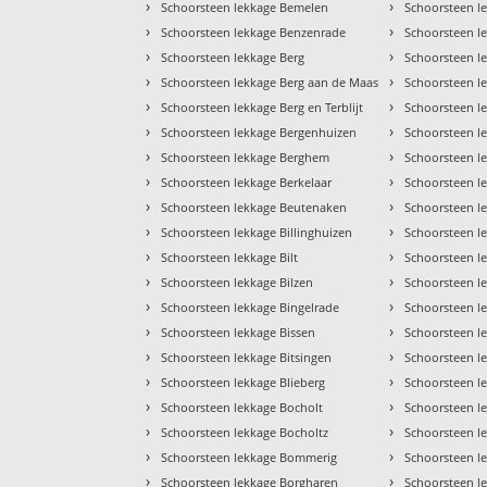
›
›
Schoorsteen lekkage Bemelen
Schoorsteen l
›
›
Schoorsteen lekkage Benzenrade
Schoorsteen l
›
›
Schoorsteen lekkage Berg
Schoorsteen l
›
›
Schoorsteen lekkage Berg aan de Maas
Schoorsteen le
›
›
Schoorsteen lekkage Berg en Terblijt
Schoorsteen l
›
›
Schoorsteen lekkage Bergenhuizen
Schoorsteen l
›
›
Schoorsteen lekkage Berghem
Schoorsteen l
›
›
Schoorsteen lekkage Berkelaar
Schoorsteen l
›
›
Schoorsteen lekkage Beutenaken
Schoorsteen l
›
›
Schoorsteen lekkage Billinghuizen
Schoorsteen l
›
›
Schoorsteen lekkage Bilt
Schoorsteen l
›
›
Schoorsteen lekkage Bilzen
Schoorsteen l
›
›
Schoorsteen lekkage Bingelrade
Schoorsteen l
›
›
Schoorsteen lekkage Bissen
Schoorsteen l
›
›
Schoorsteen lekkage Bitsingen
Schoorsteen l
›
›
Schoorsteen lekkage Blieberg
Schoorsteen l
›
›
Schoorsteen lekkage Bocholt
Schoorsteen l
›
›
Schoorsteen lekkage Bocholtz
Schoorsteen l
›
›
Schoorsteen lekkage Bommerig
Schoorsteen l
›
›
Schoorsteen lekkage Borgharen
Schoorsteen l