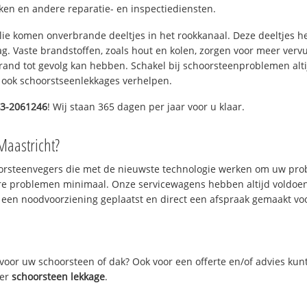
n en andere reparatie- en inspectiediensten.
 olie komen onverbrande deeltjes in het rookkanaal. Deze deeltjes 
. Vaste brandstoffen, zoals hout en kolen, zorgen voor meer vervui
and tot gevolg kan hebben. Schakel bij schoorsteenproblemen alti
 ook schoorstseenlekkages verhelpen.
3-2061246
! Wij staan 365 dagen per jaar voor u klaar.
Maastricht?
oorsteenvegers die met de nieuwste technologie werken om uw prob
re problemen minimaal. Onze servicewagens hebben altijd voldoe
 een noodvoorziening geplaatst en direct een afspraak gemaakt voor
oor uw schoorsteen of dak? Ook voor een offerte en/of advies kun
ver
schoorsteen lekkage
.