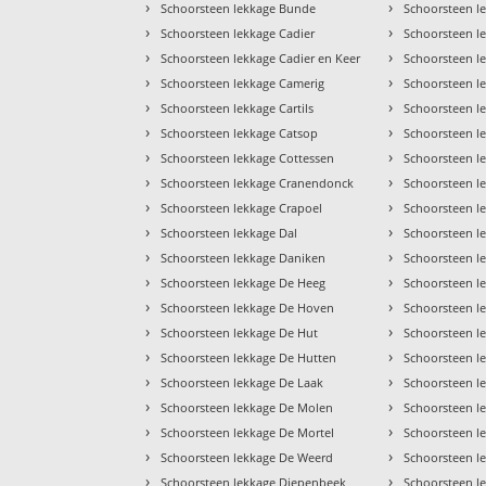
›
›
Schoorsteen lekkage Bunde
Schoorsteen l
›
›
Schoorsteen lekkage Cadier
Schoorsteen le
›
›
Schoorsteen lekkage Cadier en Keer
Schoorsteen l
›
›
Schoorsteen lekkage Camerig
Schoorsteen l
›
›
Schoorsteen lekkage Cartils
Schoorsteen l
›
›
Schoorsteen lekkage Catsop
Schoorsteen l
›
›
Schoorsteen lekkage Cottessen
Schoorsteen l
›
›
Schoorsteen lekkage Cranendonck
Schoorsteen l
›
›
Schoorsteen lekkage Crapoel
Schoorsteen l
›
›
Schoorsteen lekkage Dal
Schoorsteen l
›
›
Schoorsteen lekkage Daniken
Schoorsteen l
›
›
Schoorsteen lekkage De Heeg
Schoorsteen l
›
›
Schoorsteen lekkage De Hoven
Schoorsteen 
›
›
Schoorsteen lekkage De Hut
Schoorsteen l
›
›
Schoorsteen lekkage De Hutten
Schoorsteen 
›
›
Schoorsteen lekkage De Laak
Schoorsteen l
›
›
Schoorsteen lekkage De Molen
Schoorsteen l
›
›
Schoorsteen lekkage De Mortel
Schoorsteen l
›
›
Schoorsteen lekkage De Weerd
Schoorsteen l
›
›
Schoorsteen lekkage Diepenbeek
Schoorsteen 