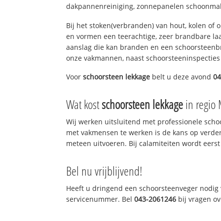
dakpannenreiniging, zonnepanelen schoonmake
Bij het stoken(verbranden) van hout, kolen of
en vormen een teerachtige, zeer brandbare laag
aanslag die kan branden en een schoorsteenbr
onze vakmannen, naast schoorsteeninspecties
Voor
schoorsteen lekkage
belt u deze avond
04
Wat kost
schoorsteen lekkage
in regio 
Wij werken uitsluitend met professionele sch
met vakmensen te werken is de kans op verde
meteen uitvoeren. Bij calamiteiten wordt eerst
Bel nu vrijblijvend!
Heeft u dringend een schoorsteenveger nodig v
servicenummer. Bel
043-2061246
bij vragen o