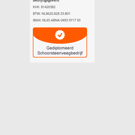
Bedrijfsgegevens
KVK: 81420382
BTW: NL8620.828.33.B01
IBAN: NL65 ABNA 0493 9717 93