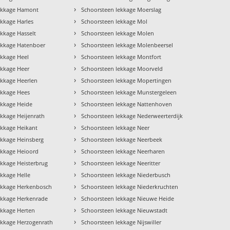
›
ekkage Hamont
Schoorsteen lekkage Moerslag
›
ekkage Harles
Schoorsteen lekkage Mol
›
ekkage Hasselt
Schoorsteen lekkage Molen
›
ekkage Hatenboer
Schoorsteen lekkage Molenbeersel
›
ekkage Heel
Schoorsteen lekkage Montfort
›
ekkage Heer
Schoorsteen lekkage Moorveld
›
ekkage Heerlen
Schoorsteen lekkage Mopertingen
›
ekkage Hees
Schoorsteen lekkage Munstergeleen
›
ekkage Heide
Schoorsteen lekkage Nattenhoven
›
ekkage Heijenrath
Schoorsteen lekkage Nederweerterdijk
›
ekkage Heikant
Schoorsteen lekkage Neer
›
ekkage Heinsberg
Schoorsteen lekkage Neerbeek
›
ekkage Heioord
Schoorsteen lekkage Neerharen
›
ekkage Heisterbrug
Schoorsteen lekkage Neeritter
›
ekkage Helle
Schoorsteen lekkage Niederbusch
›
ekkage Herkenbosch
Schoorsteen lekkage Niederkruchten
›
ekkage Herkenrade
Schoorsteen lekkage Nieuwe Heide
›
ekkage Herten
Schoorsteen lekkage Nieuwstadt
›
ekkage Herzogenrath
Schoorsteen lekkage Nijswiller