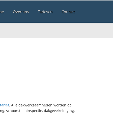
me
Over ons
Tarieven
Contact
tarief
. Alle dakwerkzaamheden worden op
ng, schoorsteeninspectie, dakgevelreiniging,