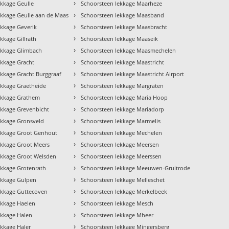
›
ekkage Geulle
Schoorsteen lekkage Maarheze
›
ekkage Geulle aan de Maas
Schoorsteen lekkage Maasband
›
ekkage Geverik
Schoorsteen lekkage Maasbracht
›
kkage Gillrath
Schoorsteen lekkage Maaseik
›
ekkage Glimbach
Schoorsteen lekkage Maasmechelen
›
ekkage Gracht
Schoorsteen lekkage Maastricht
›
ekkage Gracht Burggraaf
Schoorsteen lekkage Maastricht Airport
›
ekkage Graetheide
Schoorsteen lekkage Margraten
›
ekkage Grathem
Schoorsteen lekkage Maria Hoop
›
ekkage Grevenbicht
Schoorsteen lekkage Mariadorp
›
ekkage Gronsveld
Schoorsteen lekkage Marmelis
›
ekkage Groot Genhout
Schoorsteen lekkage Mechelen
›
ekkage Groot Meers
Schoorsteen lekkage Meersen
›
ekkage Groot Welsden
Schoorsteen lekkage Meerssen
›
ekkage Grotenrath
Schoorsteen lekkage Meeuwen-Gruitrode
›
ekkage Gulpen
Schoorsteen lekkage Melleschet
›
ekkage Guttecoven
Schoorsteen lekkage Merkelbeek
›
ekkage Haelen
Schoorsteen lekkage Mesch
›
ekkage Halen
Schoorsteen lekkage Mheer
›
ekkage Haler
Schoorsteen lekkage Mingersberg