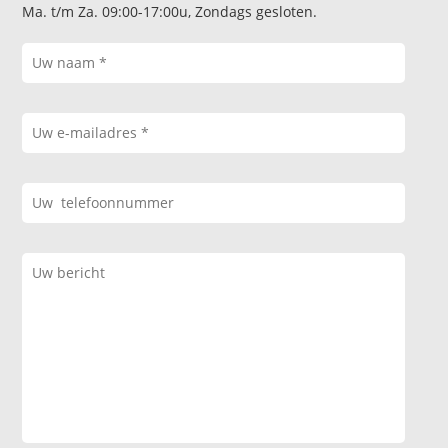
Ma. t/m Za. 09:00-17:00u, Zondags gesloten.