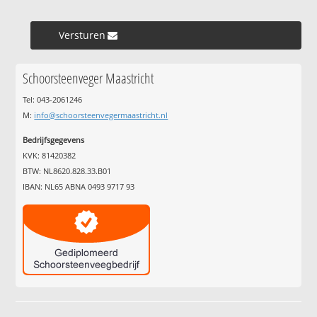
Versturen »
Schoorsteenveger Maastricht
Tel: 043-2061246
M:
info@schoorsteenvegermaastricht.nl
Bedrijfsgegevens
KVK: 81420382
BTW: NL8620.828.33.B01
IBAN: NL65 ABNA 0493 9717 93