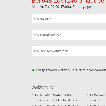
Bel 043-2061246 of laat ee
Ma. t/m Za. 09:00-17:00u, Zondags gesloten.
Uw gegevens worden versleuteld verzonden
Werkzaam in:
›
›
Schoorsteen metselen Aalbeek
Schoorsteen 
›
›
Schoorsteen metselen Aan de Berg
Schoorsteen 
›
›
Schoorsteen metselen Aan de Maas
Schoorsteen 