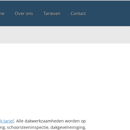
me
Over ons
Tarieven
Contact
k tarief
. Alle dakwerkzaamheden worden op
ng, schoorsteeninspectie, dakgevelreiniging,