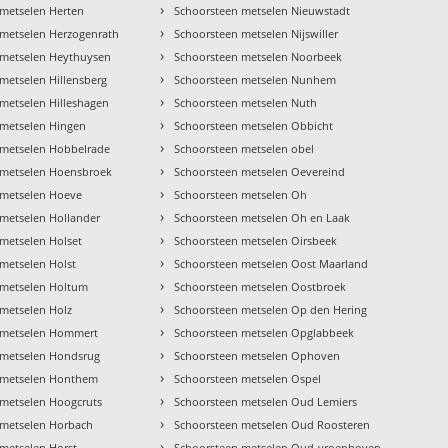
›
metselen Herten
Schoorsteen metselen Nieuwstadt
›
 metselen Herzogenrath
Schoorsteen metselen Nijswiller
›
 metselen Heythuysen
Schoorsteen metselen Noorbeek
›
metselen Hillensberg
Schoorsteen metselen Nunhem
›
metselen Hilleshagen
Schoorsteen metselen Nuth
›
 metselen Hingen
Schoorsteen metselen Obbicht
›
 metselen Hobbelrade
Schoorsteen metselen obel
›
 metselen Hoensbroek
Schoorsteen metselen Oevereind
›
 metselen Hoeve
Schoorsteen metselen Oh
›
metselen Hollander
Schoorsteen metselen Oh en Laak
›
metselen Holset
Schoorsteen metselen Oirsbeek
›
metselen Holst
Schoorsteen metselen Oost Maarland
›
 metselen Holtum
Schoorsteen metselen Oostbroek
›
metselen Holz
Schoorsteen metselen Op den Hering
›
 metselen Hommert
Schoorsteen metselen Opglabbeek
›
 metselen Hondsrug
Schoorsteen metselen Ophoven
›
 metselen Honthem
Schoorsteen metselen Ospel
›
 metselen Hoogcruts
Schoorsteen metselen Oud Lemiers
›
 metselen Horbach
Schoorsteen metselen Oud Roosteren
›
metselen Horst
Schoorsteen metselen Oud-vroenhoven