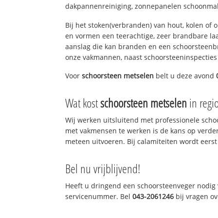
dakpannenreiniging, zonnepanelen schoonmake
Bij het stoken(verbranden) van hout, kolen of
en vormen een teerachtige, zeer brandbare laag
aanslag die kan branden en een schoorsteenbr
onze vakmannen, naast schoorsteeninspecties
Voor
schoorsteen metselen
belt u deze avond
Wat kost
schoorsteen metselen
in regi
Wij werken uitsluitend met professionele sch
met vakmensen te werken is de kans op verde
meteen uitvoeren. Bij calamiteiten wordt eerst
Bel nu vrijblijvend!
Heeft u dringend een schoorsteenveger nodig v
servicenummer. Bel
043-2061246
bij vragen o