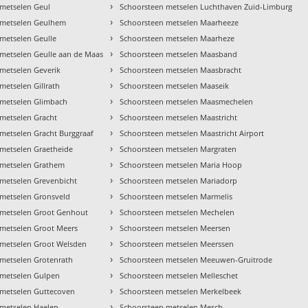
›
 metselen Geul
Schoorsteen metselen Luchthaven Zuid-Limburg
›
 metselen Geulhem
Schoorsteen metselen Maarheeze
›
metselen Geulle
Schoorsteen metselen Maarheze
›
metselen Geulle aan de Maas
Schoorsteen metselen Maasband
›
metselen Geverik
Schoorsteen metselen Maasbracht
›
metselen Gillrath
Schoorsteen metselen Maaseik
›
 metselen Glimbach
Schoorsteen metselen Maasmechelen
›
metselen Gracht
Schoorsteen metselen Maastricht
›
metselen Gracht Burggraaf
Schoorsteen metselen Maastricht Airport
›
metselen Graetheide
Schoorsteen metselen Margraten
›
 metselen Grathem
Schoorsteen metselen Maria Hoop
›
metselen Grevenbicht
Schoorsteen metselen Mariadorp
›
 metselen Gronsveld
Schoorsteen metselen Marmelis
›
 metselen Groot Genhout
Schoorsteen metselen Mechelen
›
 metselen Groot Meers
Schoorsteen metselen Meersen
›
 metselen Groot Welsden
Schoorsteen metselen Meerssen
›
metselen Grotenrath
Schoorsteen metselen Meeuwen-Gruitrode
›
 metselen Gulpen
Schoorsteen metselen Melleschet
›
 metselen Guttecoven
Schoorsteen metselen Merkelbeek
›
 metselen Haelen
Schoorsteen metselen Mesch