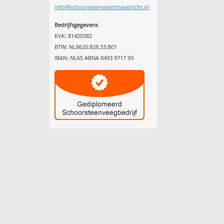
info@schoorsteenvegermaastricht.nl
Bedrijfsgegevens
KVK: 81420382
BTW: NL8620.828.33.B01
IBAN: NL65 ABNA 0493 9717 93