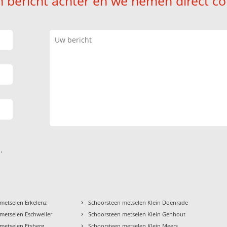
n bericht achter en we nemen direct co
.
›
metselen Erkelenz
Schoorsteen metselen Klein Doenrade
›
metselen Eschweiler
Schoorsteen metselen Klein Genhout
›
metselen Etsberg
Schoorsteen metselen Klein Meers