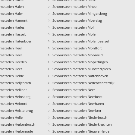
›
 metselen Halen
Schoorsteen metselen Mheer
›
metselen Haler
Schoorsteen metselen Mingersberg
›
 metselen Hamont
Schoorsteen metselen Moerslag
›
metselen Harles
Schoorsteen metselen Mol
›
metselen Hasselt
Schoorsteen metselen Molen
›
 metselen Hatenboer
Schoorsteen metselen Molenbeersel
›
metselen Heel
Schoorsteen metselen Montfort
›
 metselen Heer
Schoorsteen metselen Moorveld
›
metselen Heerlen
Schoorsteen metselen Mopertingen
›
 metselen Hees
Schoorsteen metselen Munstergeleen
›
 metselen Heide
Schoorsteen metselen Nattenhoven
›
metselen Heijenrath
Schoorsteen metselen Nederweerterdijk
›
metselen Heikant
Schoorsteen metselen Neer
›
 metselen Heinsberg
Schoorsteen metselen Neerbeek
›
 metselen Heioord
Schoorsteen metselen Neerharen
›
metselen Heisterbrug
Schoorsteen metselen Neeritter
›
metselen Helle
Schoorsteen metselen Niederbusch
›
 metselen Herkenbosch
Schoorsteen metselen Niederkruchten
›
 metselen Herkenrade
Schoorsteen metselen Nieuwe Heide