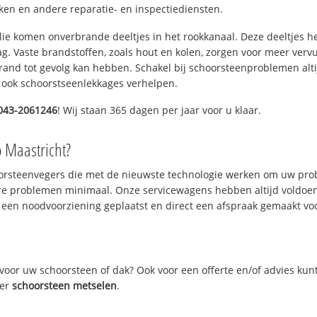
n en andere reparatie- en inspectiediensten.
 olie komen onverbrande deeltjes in het rookkanaal. Deze deeltjes 
. Vaste brandstoffen, zoals hout en kolen, zorgen voor meer vervui
and tot gevolg kan hebben. Schakel bij schoorsteenproblemen alti
 ook schoorstseenlekkages verhelpen.
043-2061246
! Wij staan 365 dagen per jaar voor u klaar.
o Maastricht?
oorsteenvegers die met de nieuwste technologie werken om uw prob
re problemen minimaal. Onze servicewagens hebben altijd voldoe
 een noodvoorziening geplaatst en direct een afspraak gemaakt voor
oor uw schoorsteen of dak? Ook voor een offerte en/of advies kun
ver
schoorsteen metselen
.