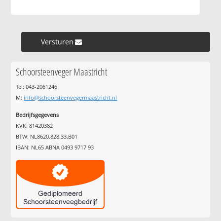
Versturen »
Schoorsteenveger Maastricht
Tel: 043-2061246
M:
info@schoorsteenvegermaastricht.nl
Bedrijfsgegevens
KVK: 81420382
BTW: NL8620.828.33.B01
IBAN: NL65 ABNA 0493 9717 93