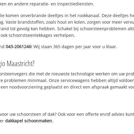
n en andere reparatie- en inspectiediensten.
 olie komen onverbrande deeltjes in het rookkanaal. Deze deeltjes 
. Vaste brandstoffen, zoals hout en kolen, zorgen voor meer vervui
and tot gevolg kan hebben. Schakel bij schoorsteenproblemen alti
 ook schoorstseenlekkages verhelpen.
end
043-2061246
! Wij staan 365 dagen per jaar voor u klaar.
gio Maastricht?
oorsteenvegers die met de nieuwste technologie werken om uw prob
re problemen minimaal. Onze servicewagens hebben altijd voldoe
 een noodvoorziening geplaatst en direct een afspraak gemaakt voor
oor uw schoorsteen of dak? Ook voor een offerte en/of advies kun
ver
dakkapel schoonmaken
.