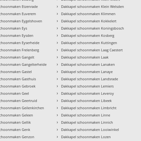
›
schoonmaken Etzenrade
Dakkapel schoonmaken Klein Welsden
›
schoonmaken Euverem
Dakkapel schoonmaken Klimmen
›
schoonmaken Eygelshoven
Dakkapel schoonmaken Kokkelert
›
schoonmaken Eys
Dakkapel schoonmaken Koningsbosch
›
schoonmaken Eysden
Dakkapel schoonmaken Kosberg
›
schoonmaken Eyserheide
Dakkapel schoonmaken Kuttingen
›
schoonmaken Frelenberg
Dakkapel schoonmaken Laag Caestert
›
schoonmaken Gangelt
Dakkapel schoonmaken Laak
›
schoonmaken Gangelterheide
Dakkapel schoonmaken Lanaken
›
schoonmaken Gastel
Dakkapel schoonmaken Lanaye
›
schoonmaken Gasthuis
Dakkapel schoonmaken Landsrade
›
schoonmaken Gebroek
Dakkapel schoonmaken Lemiers
›
schoonmaken Geel
Dakkapel schoonmaken Leveroy
›
schoonmaken Geertruid
Dakkapel schoonmaken Libeek
›
schoonmaken Geilenkirchen
Dakkapel schoonmaken Limbricht
›
schoonmaken Geleen
Dakkapel schoonmaken Linne
›
schoonmaken Gellik
Dakkapel schoonmaken Linnich
›
schoonmaken Genk
Dakkapel schoonmaken Looiwinkel
›
schoonmaken Genzon
Dakkapel schoonmaken Lozen