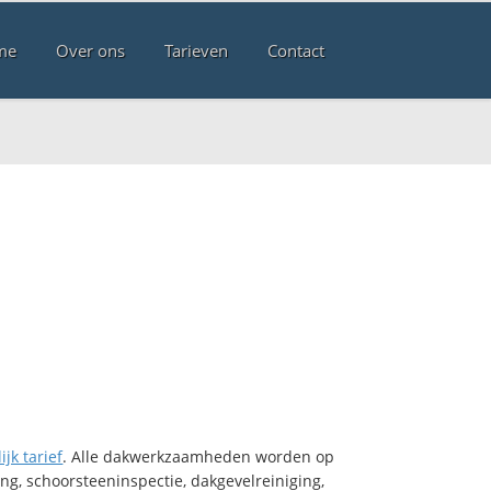
me
Over ons
Tarieven
Contact
ijk tarief
. Alle dakwerkzaamheden worden op
ng, schoorsteeninspectie, dakgevelreiniging,