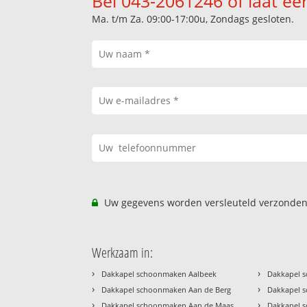
Bel 043-2061246 of laat ee
Ma. t/m Za. 09:00-17:00u, Zondags gesloten.
Uw gegevens worden versleuteld verzonden
Werkzaam in:
›
›
Dakkapel schoonmaken Aalbeek
Dakkapel 
›
›
Dakkapel schoonmaken Aan de Berg
Dakkapel 
›
›
Dakkapel schoonmaken Aan de Maas
Dakkapel 