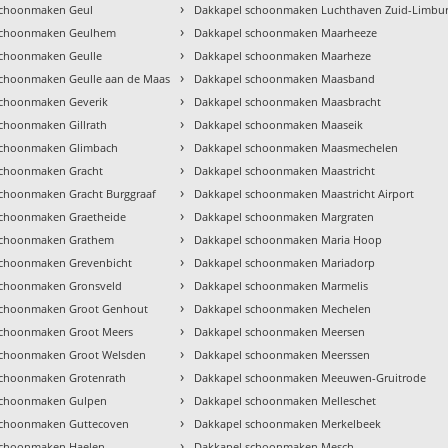
›
schoonmaken Geul
Dakkapel schoonmaken Luchthaven Zuid-Limbu
›
schoonmaken Geulhem
Dakkapel schoonmaken Maarheeze
›
schoonmaken Geulle
Dakkapel schoonmaken Maarheze
›
schoonmaken Geulle aan de Maas
Dakkapel schoonmaken Maasband
›
schoonmaken Geverik
Dakkapel schoonmaken Maasbracht
›
choonmaken Gillrath
Dakkapel schoonmaken Maaseik
›
schoonmaken Glimbach
Dakkapel schoonmaken Maasmechelen
›
schoonmaken Gracht
Dakkapel schoonmaken Maastricht
›
schoonmaken Gracht Burggraaf
Dakkapel schoonmaken Maastricht Airport
›
schoonmaken Graetheide
Dakkapel schoonmaken Margraten
›
schoonmaken Grathem
Dakkapel schoonmaken Maria Hoop
›
schoonmaken Grevenbicht
Dakkapel schoonmaken Mariadorp
›
schoonmaken Gronsveld
Dakkapel schoonmaken Marmelis
›
schoonmaken Groot Genhout
Dakkapel schoonmaken Mechelen
›
schoonmaken Groot Meers
Dakkapel schoonmaken Meersen
›
schoonmaken Groot Welsden
Dakkapel schoonmaken Meerssen
›
schoonmaken Grotenrath
Dakkapel schoonmaken Meeuwen-Gruitrode
›
schoonmaken Gulpen
Dakkapel schoonmaken Melleschet
›
schoonmaken Guttecoven
Dakkapel schoonmaken Merkelbeek
›
schoonmaken Haelen
Dakkapel schoonmaken Mesch