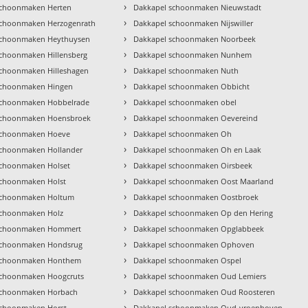
›
schoonmaken Herten
Dakkapel schoonmaken Nieuwstadt
›
schoonmaken Herzogenrath
Dakkapel schoonmaken Nijswiller
›
schoonmaken Heythuysen
Dakkapel schoonmaken Noorbeek
›
schoonmaken Hillensberg
Dakkapel schoonmaken Nunhem
›
schoonmaken Hilleshagen
Dakkapel schoonmaken Nuth
›
schoonmaken Hingen
Dakkapel schoonmaken Obbicht
›
schoonmaken Hobbelrade
Dakkapel schoonmaken obel
›
schoonmaken Hoensbroek
Dakkapel schoonmaken Oevereind
›
schoonmaken Hoeve
Dakkapel schoonmaken Oh
›
schoonmaken Hollander
Dakkapel schoonmaken Oh en Laak
›
schoonmaken Holset
Dakkapel schoonmaken Oirsbeek
›
schoonmaken Holst
Dakkapel schoonmaken Oost Maarland
›
schoonmaken Holtum
Dakkapel schoonmaken Oostbroek
›
schoonmaken Holz
Dakkapel schoonmaken Op den Hering
›
schoonmaken Hommert
Dakkapel schoonmaken Opglabbeek
›
schoonmaken Hondsrug
Dakkapel schoonmaken Ophoven
›
schoonmaken Honthem
Dakkapel schoonmaken Ospel
›
schoonmaken Hoogcruts
Dakkapel schoonmaken Oud Lemiers
›
schoonmaken Horbach
Dakkapel schoonmaken Oud Roosteren
›
schoonmaken Horst
Dakkapel schoonmaken Oud-vroenhoven