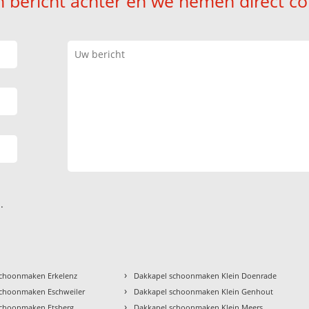
n bericht achter en we nemen direct co
.
›
schoonmaken Erkelenz
Dakkapel schoonmaken Klein Doenrade
›
schoonmaken Eschweiler
Dakkapel schoonmaken Klein Genhout
›
schoonmaken Etsberg
Dakkapel schoonmaken Klein Meers