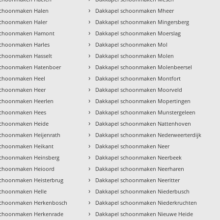
›
schoonmaken Halen
Dakkapel schoonmaken Mheer
›
schoonmaken Haler
Dakkapel schoonmaken Mingersberg
›
schoonmaken Hamont
Dakkapel schoonmaken Moerslag
›
schoonmaken Harles
Dakkapel schoonmaken Mol
›
schoonmaken Hasselt
Dakkapel schoonmaken Molen
›
schoonmaken Hatenboer
Dakkapel schoonmaken Molenbeersel
›
schoonmaken Heel
Dakkapel schoonmaken Montfort
›
schoonmaken Heer
Dakkapel schoonmaken Moorveld
›
schoonmaken Heerlen
Dakkapel schoonmaken Mopertingen
›
schoonmaken Hees
Dakkapel schoonmaken Munstergeleen
›
schoonmaken Heide
Dakkapel schoonmaken Nattenhoven
›
schoonmaken Heijenrath
Dakkapel schoonmaken Nederweerterdijk
›
schoonmaken Heikant
Dakkapel schoonmaken Neer
›
schoonmaken Heinsberg
Dakkapel schoonmaken Neerbeek
›
schoonmaken Heioord
Dakkapel schoonmaken Neerharen
›
schoonmaken Heisterbrug
Dakkapel schoonmaken Neeritter
›
schoonmaken Helle
Dakkapel schoonmaken Niederbusch
›
schoonmaken Herkenbosch
Dakkapel schoonmaken Niederkruchten
›
schoonmaken Herkenrade
Dakkapel schoonmaken Nieuwe Heide