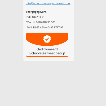
info@schoorsteenvegermaastricht.nl
Bedrijfsgegevens
KVK: 81420382
BTW: NL8620.828.33.B01
IBAN: NL65 ABNA 0493 9717 93