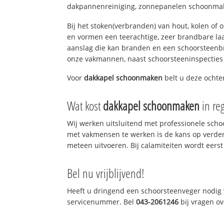
dakpannenreiniging, zonnepanelen schoonmake
Bij het stoken(verbranden) van hout, kolen of
en vormen een teerachtige, zeer brandbare laag
aanslag die kan branden en een schoorsteenbr
onze vakmannen, naast schoorsteeninspecties
Voor
dakkapel schoonmaken
belt u deze ocht
Wat kost
dakkapel schoonmaken
in re
Wij werken uitsluitend met professionele sch
met vakmensen te werken is de kans op verde
meteen uitvoeren. Bij calamiteiten wordt eerst
Bel nu vrijblijvend!
Heeft u dringend een schoorsteenveger nodig v
servicenummer. Bel
043-2061246
bij vragen o