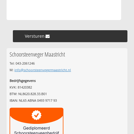
Versturen »
Schoorsteenveger Maastricht
Tel: 043-2061246
M:
info@schoorsteenvegermaastricht.nl
Bedrijfsgegevens
KVK: 81420382
BTW: NL8620.828.33.B01
IBAN: NL65 ABNA 0493 9717 93