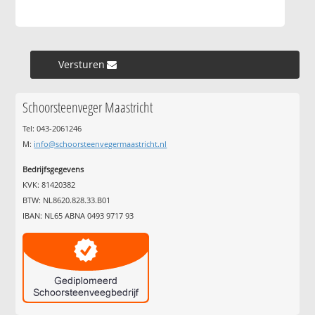
Versturen »
Schoorsteenveger Maastricht
Tel: 043-2061246
M:
info@schoorsteenvegermaastricht.nl
Bedrijfsgegevens
KVK: 81420382
BTW: NL8620.828.33.B01
IBAN: NL65 ABNA 0493 9717 93