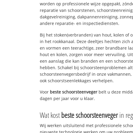
worden op professionele wijze opgepakt, zónd
reparatie van schoorstenen, schoorsteenreinig
dakgevelreiniging, dakpannenreiniging, zon
andere reparatie- en inspectiediensten.
Bij het stoken(verbranden) van hout, kolen of
in het rookkanaal. Deze deeltjes hechten zich
en vormen een teerachtige, zeer brandbare laa
hout en kolen, zorgen voor meer vervuiling. Ui
een aanslag die kan branden en een schoorste
hebben. Schakel bij schoorsteenproblemen alt
schoorsteenvegersbedrijf in onze vakmannen, 
ook schoorstseenlekkages verhelpen.
Voor
beste schoorsteenveger
belt u deze mid
dagen per jaar voor u klaar.
Wat kost
beste schoorsteenveger
in reg
Wij werken uitsluitend met professionele sch
nieuwste technologie werken om uw probleem 