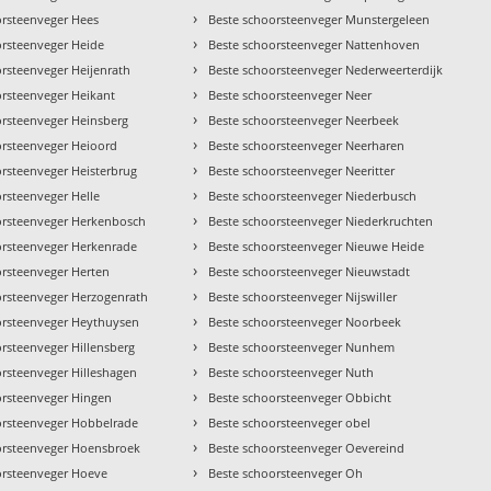
›
orsteenveger Hees
Beste schoorsteenveger Munstergeleen
›
orsteenveger Heide
Beste schoorsteenveger Nattenhoven
›
orsteenveger Heijenrath
Beste schoorsteenveger Nederweerterdijk
›
orsteenveger Heikant
Beste schoorsteenveger Neer
›
orsteenveger Heinsberg
Beste schoorsteenveger Neerbeek
›
orsteenveger Heioord
Beste schoorsteenveger Neerharen
›
orsteenveger Heisterbrug
Beste schoorsteenveger Neeritter
›
rsteenveger Helle
Beste schoorsteenveger Niederbusch
›
orsteenveger Herkenbosch
Beste schoorsteenveger Niederkruchten
›
orsteenveger Herkenrade
Beste schoorsteenveger Nieuwe Heide
›
orsteenveger Herten
Beste schoorsteenveger Nieuwstadt
›
orsteenveger Herzogenrath
Beste schoorsteenveger Nijswiller
›
orsteenveger Heythuysen
Beste schoorsteenveger Noorbeek
›
rsteenveger Hillensberg
Beste schoorsteenveger Nunhem
›
orsteenveger Hilleshagen
Beste schoorsteenveger Nuth
›
orsteenveger Hingen
Beste schoorsteenveger Obbicht
›
orsteenveger Hobbelrade
Beste schoorsteenveger obel
›
orsteenveger Hoensbroek
Beste schoorsteenveger Oevereind
›
orsteenveger Hoeve
Beste schoorsteenveger Oh