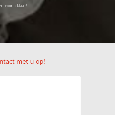
ct voor u klaar!
ntact met u op!