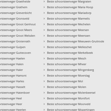
›
orsteenveger Graetheide
Beste schoorsteenveger Margraten
›
orsteenveger Grathem
Beste schoorsteenveger Maria Hoop
›
orsteenveger Grevenbicht
Beste schoorsteenveger Mariadorp
›
orsteenveger Gronsveld
Beste schoorsteenveger Marmelis
›
orsteenveger Groot Genhout
Beste schoorsteenveger Mechelen
›
orsteenveger Groot Meers
Beste schoorsteenveger Meersen
›
orsteenveger Groot Welsden
Beste schoorsteenveger Meerssen
›
orsteenveger Grotenrath
Beste schoorsteenveger Meeuwen-Gruitrode
›
orsteenveger Gulpen
Beste schoorsteenveger Melleschet
›
orsteenveger Guttecoven
Beste schoorsteenveger Merkelbeek
›
orsteenveger Haelen
Beste schoorsteenveger Mesch
›
orsteenveger Halen
Beste schoorsteenveger Mheer
›
orsteenveger Haler
Beste schoorsteenveger Mingersberg
›
orsteenveger Hamont
Beste schoorsteenveger Moerslag
›
rsteenveger Harles
Beste schoorsteenveger Mol
›
rsteenveger Hasselt
Beste schoorsteenveger Molen
›
orsteenveger Hatenboer
Beste schoorsteenveger Molenbeersel
›
orsteenveger Heel
Beste schoorsteenveger Montfort
›
orsteenveger Heer
Beste schoorsteenveger Moorveld
›
orsteenveger Heerlen
Beste schoorsteenveger Mopertingen