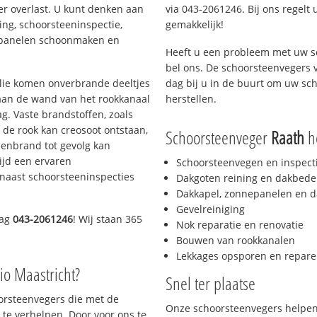
er overlast. U kunt denken aan
via 043-2061246. Bij ons regelt 
ing, schoorsteeninspectie,
gemakkelijk!
nepanelen schoonmaken en
Heeft u een probleem met uw s
bel ons. De schoorsteenvegers 
 olie komen onverbrande deeltjes
dag bij u in de buurt om uw sc
 aan de wand van het rookkanaal
herstellen.
g. Vaste brandstoffen, zoals
t de rook kan creosoot ontstaan,
Schoorsteenveger
Raath
he
enbrand tot gevolg kan
ijd een ervaren
Schoorsteenvegen en inspect
naast schoorsteeninspecties
Dakgoten reining en dakbede
Dakkapel, zonnepanelen en d
Gevelreiniging
dag
043-2061246
! Wij staan 365
Nok reparatie en renovatie
Bouwen van rookkanalen
Lekkages opsporen en repare
io Maastricht?
Snel ter plaatse
oorsteenvegers die met de
Onze schoorsteenvegers helpen 
te verhelpen. Door voor ons te