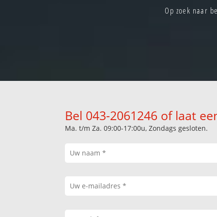
Op zoek naar be
Bel 043-2061246 of laat ee
Ma. t/m Za. 09:00-17:00u, Zondags gesloten.