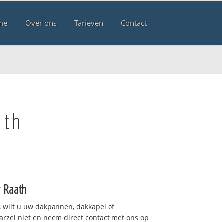
me
Over ons
Tarieven
Contact
ath
r
Raath
 wilt u uw dakpannen, dakkapel of
arzel niet en neem direct contact met ons op