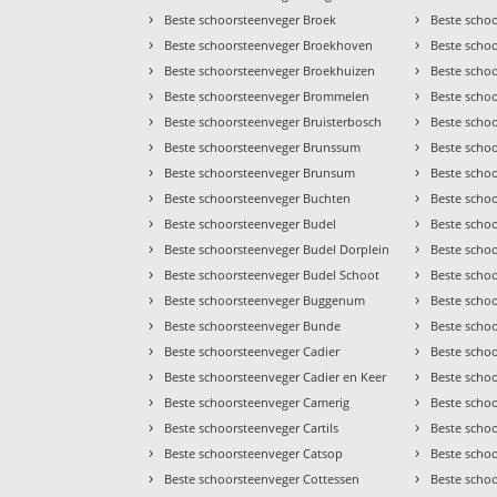
›
›
Beste schoorsteenveger Broek
Beste scho
›
›
Beste schoorsteenveger Broekhoven
Beste scho
›
›
Beste schoorsteenveger Broekhuizen
Beste scho
›
›
Beste schoorsteenveger Brommelen
Beste scho
›
›
Beste schoorsteenveger Bruisterbosch
Beste scho
›
›
Beste schoorsteenveger Brunssum
Beste scho
›
›
Beste schoorsteenveger Brunsum
Beste scho
›
›
Beste schoorsteenveger Buchten
Beste schoo
›
›
Beste schoorsteenveger Budel
Beste scho
›
›
Beste schoorsteenveger Budel Dorplein
Beste scho
›
›
Beste schoorsteenveger Budel Schoot
Beste scho
›
›
Beste schoorsteenveger Buggenum
Beste scho
›
›
Beste schoorsteenveger Bunde
Beste scho
›
›
Beste schoorsteenveger Cadier
Beste schoo
›
›
Beste schoorsteenveger Cadier en Keer
Beste scho
›
›
Beste schoorsteenveger Camerig
Beste scho
›
›
Beste schoorsteenveger Cartils
Beste scho
›
›
Beste schoorsteenveger Catsop
Beste scho
›
›
Beste schoorsteenveger Cottessen
Beste scho