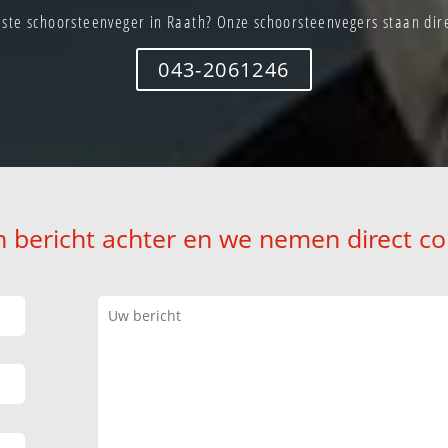
ste schoorsteenveger in Raath? Onze schoorsteenvegers staan dire
043-2061246
n bericht achter en we nemen direct co