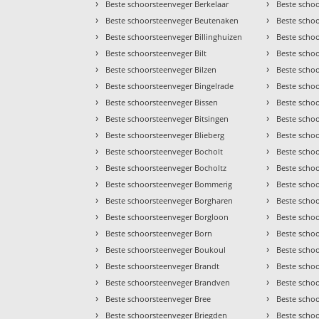
›
›
Beste schoorsteenveger Berkelaar
Beste scho
›
›
Beste schoorsteenveger Beutenaken
Beste scho
›
›
Beste schoorsteenveger Billinghuizen
Beste scho
›
›
Beste schoorsteenveger Bilt
Beste scho
›
›
Beste schoorsteenveger Bilzen
Beste scho
›
›
Beste schoorsteenveger Bingelrade
Beste scho
›
›
Beste schoorsteenveger Bissen
Beste scho
›
›
Beste schoorsteenveger Bitsingen
Beste scho
›
›
Beste schoorsteenveger Blieberg
Beste scho
›
›
Beste schoorsteenveger Bocholt
Beste scho
›
›
Beste schoorsteenveger Bocholtz
Beste scho
›
›
Beste schoorsteenveger Bommerig
Beste scho
›
›
Beste schoorsteenveger Borgharen
Beste scho
›
›
Beste schoorsteenveger Borgloon
Beste scho
›
›
Beste schoorsteenveger Born
Beste schoo
›
›
Beste schoorsteenveger Boukoul
Beste schoo
›
›
Beste schoorsteenveger Brandt
Beste scho
›
›
Beste schoorsteenveger Brandven
Beste scho
›
›
Beste schoorsteenveger Bree
Beste scho
›
›
Beste schoorsteenveger Briegden
Beste scho