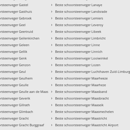
›
rsteenveger Gastel
Beste schoorsteenveger Lanaye
›
orsteenveger Gasthuis
Beste schoorsteenveger Landsrade
›
orsteenveger Gebroek
Beste schoorsteenveger Lemiers
›
orsteenveger Geel
Beste schoorsteenveger Leveroy
›
orsteenveger Geertruid
Beste schoorsteenveger Libeek
›
orsteenveger Geilenkirchen
Beste schoorsteenveger Limbricht
›
orsteenveger Geleen
Beste schoorsteenveger Linne
›
rsteenveger Gellik
Beste schoorsteenveger Linnich
›
orsteenveger Genk
Beste schoorsteenveger Looiwinkel
›
orsteenveger Genzon
Beste schoorsteenveger Lozen
›
orsteenveger Geul
Beste schoorsteenveger Luchthaven Zuid-Limbur
›
orsteenveger Geulhem
Beste schoorsteenveger Maarheeze
›
orsteenveger Geulle
Beste schoorsteenveger Maarheze
›
orsteenveger Geulle aan de Maas
Beste schoorsteenveger Maasband
›
orsteenveger Geverik
Beste schoorsteenveger Maasbracht
›
rsteenveger Gillrath
Beste schoorsteenveger Maaseik
›
orsteenveger Glimbach
Beste schoorsteenveger Maasmechelen
›
orsteenveger Gracht
Beste schoorsteenveger Maastricht
›
orsteenveger Gracht Burggraaf
Beste schoorsteenveger Maastricht Airport