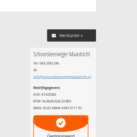
Versturen »
Schoorsteenveger Maastricht
Tel: 043-2061246
M:
info@schoorsteenvegermaastricht.nl
Bedrijfsgegevens
KVK: 81420382
BTW: NL8620.828.33.B01
IBAN: NL65 ABNA 0493 9717 93