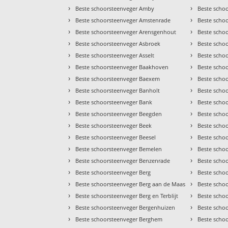
›
›
Beste schoorsteenveger Amby
Beste schoo
›
›
Beste schoorsteenveger Amstenrade
Beste scho
›
›
Beste schoorsteenveger Arensgenhout
Beste scho
›
›
Beste schoorsteenveger Asbroek
Beste scho
›
›
Beste schoorsteenveger Asselt
Beste scho
›
›
Beste schoorsteenveger Baakhoven
Beste scho
›
›
Beste schoorsteenveger Baexem
Beste scho
›
›
Beste schoorsteenveger Banholt
Beste schoo
›
›
Beste schoorsteenveger Bank
Beste scho
›
›
Beste schoorsteenveger Beegden
Beste scho
›
›
Beste schoorsteenveger Beek
Beste scho
›
›
Beste schoorsteenveger Beesel
Beste scho
›
›
Beste schoorsteenveger Bemelen
Beste scho
›
›
Beste schoorsteenveger Benzenrade
Beste scho
›
›
Beste schoorsteenveger Berg
Beste scho
›
›
Beste schoorsteenveger Berg aan de Maas
Beste schoo
›
›
Beste schoorsteenveger Berg en Terblijt
Beste scho
›
›
Beste schoorsteenveger Bergenhuizen
Beste scho
›
›
Beste schoorsteenveger Berghem
Beste scho