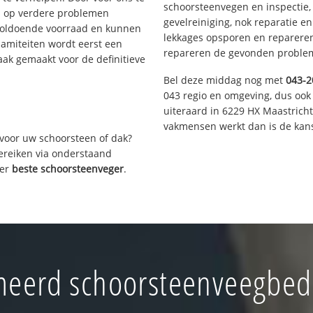
schoorsteenvegen en inspectie,
s op verdere problemen
gevelreiniging, nok reparatie e
voldoende voorraad en kunnen
lekkages opsporen en repareren.
lamiteiten wordt eerst een
repareren de gevonden problem
aak gemaakt voor de definitieve
Bel deze middag nog met
043-2
043 regio en omgeving, dus ook 
uiteraard in 6229 HX Maastrich
vakmensen werkt dan is de kans
voor uw schoorsteen of dak?
bereiken via onderstaand
ver
beste schoorsteenveger
.
eerd schoorsteenveegbedr