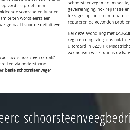
schoorsteenvegen en inspectie,
s op verdere problemen
gevelreiniging, nok reparatie e
voldoende voorraad en kunnen
lekkages opsporen en repareren.
lamiteiten wordt eerst een
repareren de gevonden problem
aak gemaakt voor de definitieve
Bel deze avond nog met
043-20
regio en omgeving, dus ook in: 
uiteraard in 6229 HX Maastrich
vakmensen werkt dan is de kans
voor uw schoorsteen of dak?
bereiken via onderstaand
ver
beste schoorsteenveger
.
erd schoorsteenveegbedrij