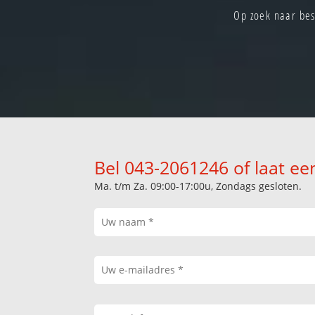
Op zoek naar bes
Bel 043-2061246 of laat ee
Ma. t/m Za. 09:00-17:00u, Zondags gesloten.