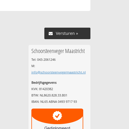
Versturen »
Schoorsteenveger Maastricht
Tel: 043-2061246
M:
info@schoorsteenvegermaastricht.nl
Bedrijfsgegevens
KVK: 81420382
BTW: NL8620.828.33.B01
IBAN: NL65 ABNA 0493 9717 93