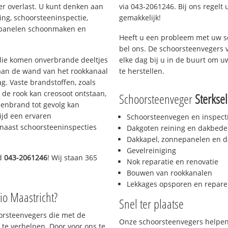
er overlast. U kunt denken aan
via 043-2061246. Bij ons regelt 
ing, schoorsteeninspectie,
gemakkelijk!
nepanelen schoonmaken en
Heeft u een probleem met uw s
bel ons. De schoorsteenvegers 
 olie komen onverbrande deeltjes
elke dag bij u in de buurt om 
 aan de wand van het rookkanaal
te herstellen.
g. Vaste brandstoffen, zoals
t de rook kan creosoot ontstaan,
Schoorsteenveger
Sterksel
enbrand tot gevolg kan
ijd een ervaren
Schoorsteenvegen en inspect
naast schoorsteeninspecties
Dakgoten reining en dakbede
Dakkapel, zonnepanelen en d
Gevelreiniging
nd
043-2061246
! Wij staan 365
Nok reparatie en renovatie
Bouwen van rookkanalen
Lekkages opsporen en repare
io Maastricht?
Snel ter plaatse
oorsteenvegers die met de
Onze schoorsteenvegers helpen 
te verhelpen. Door voor ons te