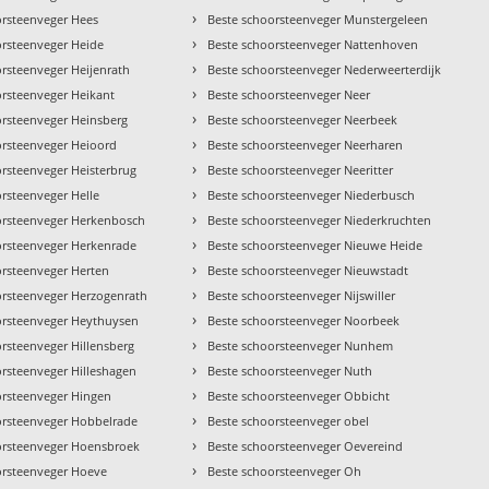
›
orsteenveger Hees
Beste schoorsteenveger Munstergeleen
›
orsteenveger Heide
Beste schoorsteenveger Nattenhoven
›
orsteenveger Heijenrath
Beste schoorsteenveger Nederweerterdijk
›
orsteenveger Heikant
Beste schoorsteenveger Neer
›
orsteenveger Heinsberg
Beste schoorsteenveger Neerbeek
›
orsteenveger Heioord
Beste schoorsteenveger Neerharen
›
orsteenveger Heisterbrug
Beste schoorsteenveger Neeritter
›
rsteenveger Helle
Beste schoorsteenveger Niederbusch
›
orsteenveger Herkenbosch
Beste schoorsteenveger Niederkruchten
›
orsteenveger Herkenrade
Beste schoorsteenveger Nieuwe Heide
›
orsteenveger Herten
Beste schoorsteenveger Nieuwstadt
›
orsteenveger Herzogenrath
Beste schoorsteenveger Nijswiller
›
orsteenveger Heythuysen
Beste schoorsteenveger Noorbeek
›
rsteenveger Hillensberg
Beste schoorsteenveger Nunhem
›
orsteenveger Hilleshagen
Beste schoorsteenveger Nuth
›
orsteenveger Hingen
Beste schoorsteenveger Obbicht
›
orsteenveger Hobbelrade
Beste schoorsteenveger obel
›
orsteenveger Hoensbroek
Beste schoorsteenveger Oevereind
›
orsteenveger Hoeve
Beste schoorsteenveger Oh