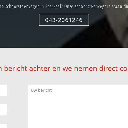
te schoorsteenveger in Sterksel? Onze schoorsteenvegers staan dir
043-2061246
n bericht achter en we nemen direct co