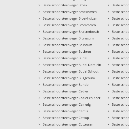
›
›
Beste schoorsteenveger Broek
Beste scho
›
›
Beste schoorsteenveger Broekhoven
Beste scho
›
›
Beste schoorsteenveger Broekhuizen
Beste scho
›
›
Beste schoorsteenveger Brommelen
Beste scho
›
›
Beste schoorsteenveger Bruisterbosch
Beste scho
›
›
Beste schoorsteenveger Brunssum
Beste scho
›
›
Beste schoorsteenveger Brunsum
Beste scho
›
›
Beste schoorsteenveger Buchten
Beste schoo
›
›
Beste schoorsteenveger Budel
Beste scho
›
›
Beste schoorsteenveger Budel Dorplein
Beste scho
›
›
Beste schoorsteenveger Budel Schoot
Beste scho
›
›
Beste schoorsteenveger Buggenum
Beste scho
›
›
Beste schoorsteenveger Bunde
Beste scho
›
›
Beste schoorsteenveger Cadier
Beste schoo
›
›
Beste schoorsteenveger Cadier en Keer
Beste scho
›
›
Beste schoorsteenveger Camerig
Beste scho
›
›
Beste schoorsteenveger Cartils
Beste scho
›
›
Beste schoorsteenveger Catsop
Beste scho
›
›
Beste schoorsteenveger Cottessen
Beste scho