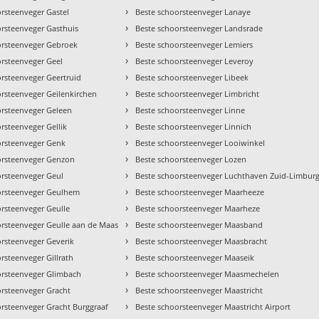
›
rsteenveger Gastel
Beste schoorsteenveger Lanaye
›
orsteenveger Gasthuis
Beste schoorsteenveger Landsrade
›
orsteenveger Gebroek
Beste schoorsteenveger Lemiers
›
orsteenveger Geel
Beste schoorsteenveger Leveroy
›
orsteenveger Geertruid
Beste schoorsteenveger Libeek
›
orsteenveger Geilenkirchen
Beste schoorsteenveger Limbricht
›
orsteenveger Geleen
Beste schoorsteenveger Linne
›
rsteenveger Gellik
Beste schoorsteenveger Linnich
›
orsteenveger Genk
Beste schoorsteenveger Looiwinkel
›
orsteenveger Genzon
Beste schoorsteenveger Lozen
›
orsteenveger Geul
Beste schoorsteenveger Luchthaven Zuid-Limbur
›
orsteenveger Geulhem
Beste schoorsteenveger Maarheeze
›
orsteenveger Geulle
Beste schoorsteenveger Maarheze
›
orsteenveger Geulle aan de Maas
Beste schoorsteenveger Maasband
›
orsteenveger Geverik
Beste schoorsteenveger Maasbracht
›
rsteenveger Gillrath
Beste schoorsteenveger Maaseik
›
orsteenveger Glimbach
Beste schoorsteenveger Maasmechelen
›
orsteenveger Gracht
Beste schoorsteenveger Maastricht
›
orsteenveger Gracht Burggraaf
Beste schoorsteenveger Maastricht Airport