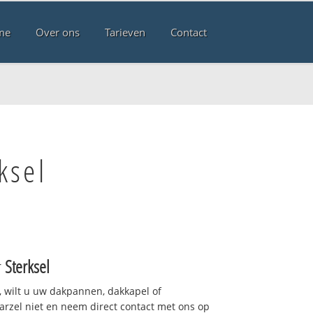
me
Over ons
Tarieven
Contact
ksel
r
Sterksel
 wilt u uw dakpannen, dakkapel of
arzel niet en neem direct contact met ons op