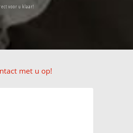
ect voor u klaar!
ntact met u op!