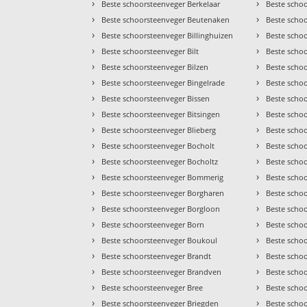
›
›
Beste schoorsteenveger Berkelaar
Beste scho
›
›
Beste schoorsteenveger Beutenaken
Beste scho
›
›
Beste schoorsteenveger Billinghuizen
Beste scho
›
›
Beste schoorsteenveger Bilt
Beste scho
›
›
Beste schoorsteenveger Bilzen
Beste scho
›
›
Beste schoorsteenveger Bingelrade
Beste scho
›
›
Beste schoorsteenveger Bissen
Beste scho
›
›
Beste schoorsteenveger Bitsingen
Beste scho
›
›
Beste schoorsteenveger Blieberg
Beste scho
›
›
Beste schoorsteenveger Bocholt
Beste scho
›
›
Beste schoorsteenveger Bocholtz
Beste scho
›
›
Beste schoorsteenveger Bommerig
Beste scho
›
›
Beste schoorsteenveger Borgharen
Beste scho
›
›
Beste schoorsteenveger Borgloon
Beste scho
›
›
Beste schoorsteenveger Born
Beste schoo
›
›
Beste schoorsteenveger Boukoul
Beste schoo
›
›
Beste schoorsteenveger Brandt
Beste scho
›
›
Beste schoorsteenveger Brandven
Beste scho
›
›
Beste schoorsteenveger Bree
Beste scho
›
›
Beste schoorsteenveger Briegden
Beste scho