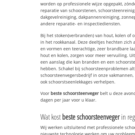
worden op professionele wijze opgepakt, zónd
reparatie van schoorstenen, schoorsteenreinig
dakgevelreiniging, dakpannenreiniging, zon
andere reparatie- en inspectiediensten.
Bij het stoken(verbranden) van hout, kolen of
in het rookkanaal. Deze deeltjes hechten zich
en vormen een teerachtige, zeer brandbare laa
hout en kolen, zorgen voor meer vervuiling. Ui
een aanslag die kan branden en een schoorste
hebben. Schakel bij schoorsteenproblemen alt
schoorsteenvegersbedrijf in onze vakmannen, 
ook schoorstseenlekkages verhelpen.
Voor
beste schoorsteenveger
belt u deze avo
dagen per jaar voor u klaar.
Wat kost
beste schoorsteenveger
in reg
Wij werken uitsluitend met professionele sch
nieuwste technologie werken om uw probleem 