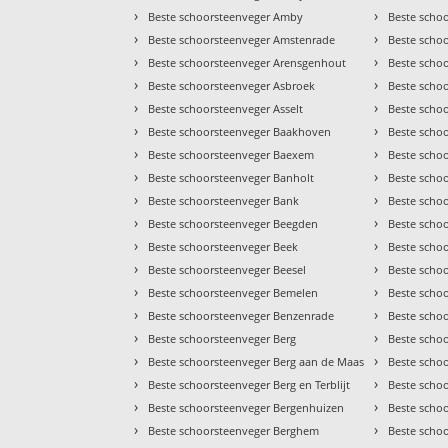
›
›
Beste schoorsteenveger Amby
Beste schoo
›
›
Beste schoorsteenveger Amstenrade
Beste scho
›
›
Beste schoorsteenveger Arensgenhout
Beste scho
›
›
Beste schoorsteenveger Asbroek
Beste scho
›
›
Beste schoorsteenveger Asselt
Beste scho
›
›
Beste schoorsteenveger Baakhoven
Beste scho
›
›
Beste schoorsteenveger Baexem
Beste scho
›
›
Beste schoorsteenveger Banholt
Beste schoo
›
›
Beste schoorsteenveger Bank
Beste scho
›
›
Beste schoorsteenveger Beegden
Beste scho
›
›
Beste schoorsteenveger Beek
Beste scho
›
›
Beste schoorsteenveger Beesel
Beste scho
›
›
Beste schoorsteenveger Bemelen
Beste scho
›
›
Beste schoorsteenveger Benzenrade
Beste scho
›
›
Beste schoorsteenveger Berg
Beste scho
›
›
Beste schoorsteenveger Berg aan de Maas
Beste schoo
›
›
Beste schoorsteenveger Berg en Terblijt
Beste scho
›
›
Beste schoorsteenveger Bergenhuizen
Beste scho
›
›
Beste schoorsteenveger Berghem
Beste scho