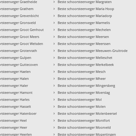
›
orsteenveger Graetheide
Beste schoorsteenveger Margraten
›
orsteenveger Grathem
Beste schoorsteenveger Maria Hoop
›
orsteenveger Grevenbicht
Beste schoorsteenveger Mariadorp
›
orsteenveger Gronsveld
Beste schoorsteenveger Marmelis
›
orsteenveger Groot Genhout
Beste schoorsteenveger Mechelen
›
orsteenveger Groot Meers
Beste schoorsteenveger Meersen
›
orsteenveger Groot Welsden
Beste schoorsteenveger Meerssen
›
orsteenveger Grotenrath
Beste schoorsteenveger Meeuwen-Gruitrode
›
orsteenveger Gulpen
Beste schoorsteenveger Melleschet
›
orsteenveger Guttecoven
Beste schoorsteenveger Merkelbeek
›
orsteenveger Haelen
Beste schoorsteenveger Mesch
›
orsteenveger Halen
Beste schoorsteenveger Mheer
›
orsteenveger Haler
Beste schoorsteenveger Mingersberg
›
orsteenveger Hamont
Beste schoorsteenveger Moerslag
›
rsteenveger Harles
Beste schoorsteenveger Mol
›
rsteenveger Hasselt
Beste schoorsteenveger Molen
›
orsteenveger Hatenboer
Beste schoorsteenveger Molenbeersel
›
orsteenveger Heel
Beste schoorsteenveger Montfort
›
orsteenveger Heer
Beste schoorsteenveger Moorveld
›
orsteenveger Heerlen
Beste schoorsteenveger Mopertingen