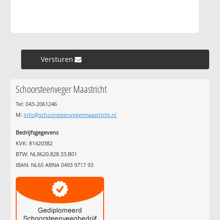
Versturen »
Schoorsteenveger Maastricht
Tel: 043-2061246
M:
info@schoorsteenvegermaastricht.nl
Bedrijfsgegevens
KVK: 81420382
BTW: NL8620.828.33.B01
IBAN: NL65 ABNA 0493 9717 93