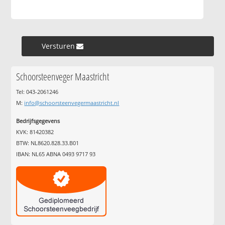
Versturen »
Schoorsteenveger Maastricht
Tel: 043-2061246
M:
info@schoorsteenvegermaastricht.nl
Bedrijfsgegevens
KVK: 81420382
BTW: NL8620.828.33.B01
IBAN: NL65 ABNA 0493 9717 93