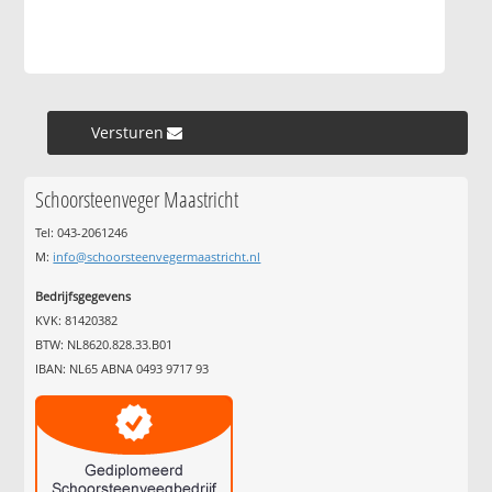
Versturen »
Schoorsteenveger Maastricht
Tel: 043-2061246
M:
info@schoorsteenvegermaastricht.nl
Bedrijfsgegevens
KVK: 81420382
BTW: NL8620.828.33.B01
IBAN: NL65 ABNA 0493 9717 93