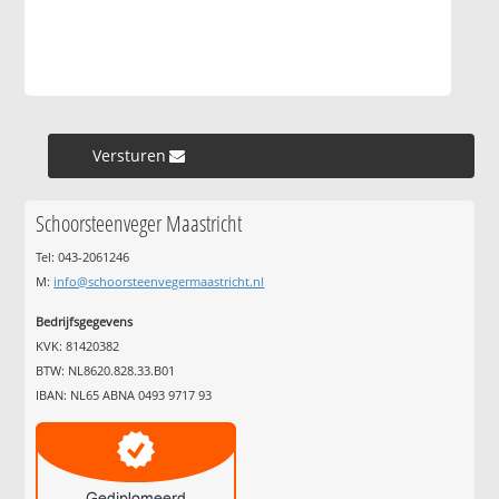
Versturen »
Schoorsteenveger Maastricht
Tel: 043-2061246
M:
info@schoorsteenvegermaastricht.nl
Bedrijfsgegevens
KVK: 81420382
BTW: NL8620.828.33.B01
IBAN: NL65 ABNA 0493 9717 93