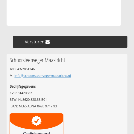
Versturen »
Schoorsteenveger Maastricht
Tel: 043-2061246
M:
info@schoorsteenvegermaastricht.nl
Bedrijfsgegevens
KVK: 81420382
BTW: NL8620.828.33.B01
IBAN: NL65 ABNA 0493 9717 93