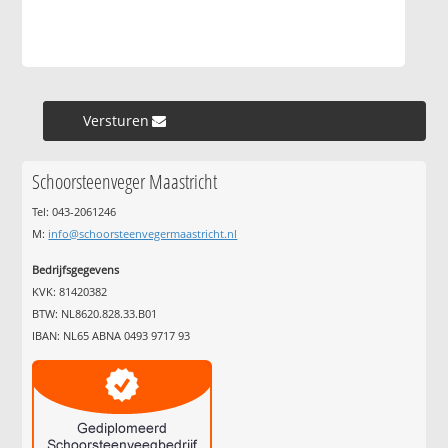
Versturen »
Schoorsteenveger Maastricht
Tel: 043-2061246
M:
info@schoorsteenvegermaastricht.nl
Bedrijfsgegevens
KVK: 81420382
BTW: NL8620.828.33.B01
IBAN: NL65 ABNA 0493 9717 93