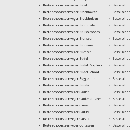
›
›
Beste schoorsteenveger Broek
Beste scho
›
›
Beste schoorsteenveger Broekhoven
Beste scho
›
›
Beste schoorsteenveger Broekhuizen
Beste scho
›
›
Beste schoorsteenveger Brommelen
Beste scho
›
›
Beste schoorsteenveger Bruisterbosch
Beste scho
›
›
Beste schoorsteenveger Brunssum
Beste scho
›
›
Beste schoorsteenveger Brunsum
Beste scho
›
›
Beste schoorsteenveger Buchten
Beste schoo
›
›
Beste schoorsteenveger Budel
Beste scho
›
›
Beste schoorsteenveger Budel Dorplein
Beste scho
›
›
Beste schoorsteenveger Budel Schoot
Beste scho
›
›
Beste schoorsteenveger Buggenum
Beste scho
›
›
Beste schoorsteenveger Bunde
Beste scho
›
›
Beste schoorsteenveger Cadier
Beste schoo
›
›
Beste schoorsteenveger Cadier en Keer
Beste scho
›
›
Beste schoorsteenveger Camerig
Beste scho
›
›
Beste schoorsteenveger Cartils
Beste scho
›
›
Beste schoorsteenveger Catsop
Beste scho
›
›
Beste schoorsteenveger Cottessen
Beste scho