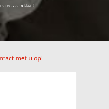
direct voor u klaar!
ntact met u op!