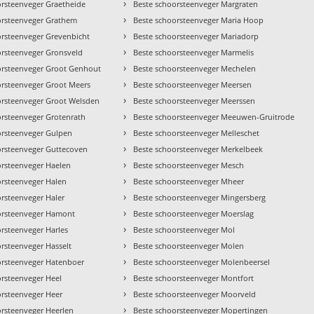
›
orsteenveger Graetheide
Beste schoorsteenveger Margraten
›
orsteenveger Grathem
Beste schoorsteenveger Maria Hoop
›
orsteenveger Grevenbicht
Beste schoorsteenveger Mariadorp
›
orsteenveger Gronsveld
Beste schoorsteenveger Marmelis
›
orsteenveger Groot Genhout
Beste schoorsteenveger Mechelen
›
orsteenveger Groot Meers
Beste schoorsteenveger Meersen
›
orsteenveger Groot Welsden
Beste schoorsteenveger Meerssen
›
orsteenveger Grotenrath
Beste schoorsteenveger Meeuwen-Gruitrode
›
orsteenveger Gulpen
Beste schoorsteenveger Melleschet
›
orsteenveger Guttecoven
Beste schoorsteenveger Merkelbeek
›
orsteenveger Haelen
Beste schoorsteenveger Mesch
›
orsteenveger Halen
Beste schoorsteenveger Mheer
›
orsteenveger Haler
Beste schoorsteenveger Mingersberg
›
orsteenveger Hamont
Beste schoorsteenveger Moerslag
›
rsteenveger Harles
Beste schoorsteenveger Mol
›
rsteenveger Hasselt
Beste schoorsteenveger Molen
›
orsteenveger Hatenboer
Beste schoorsteenveger Molenbeersel
›
orsteenveger Heel
Beste schoorsteenveger Montfort
›
orsteenveger Heer
Beste schoorsteenveger Moorveld
›
orsteenveger Heerlen
Beste schoorsteenveger Mopertingen