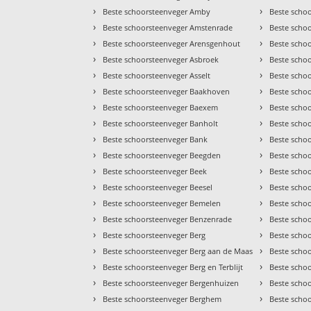
›
›
Beste schoorsteenveger Amby
Beste schoo
›
›
Beste schoorsteenveger Amstenrade
Beste scho
›
›
Beste schoorsteenveger Arensgenhout
Beste scho
›
›
Beste schoorsteenveger Asbroek
Beste scho
›
›
Beste schoorsteenveger Asselt
Beste scho
›
›
Beste schoorsteenveger Baakhoven
Beste scho
›
›
Beste schoorsteenveger Baexem
Beste scho
›
›
Beste schoorsteenveger Banholt
Beste schoo
›
›
Beste schoorsteenveger Bank
Beste scho
›
›
Beste schoorsteenveger Beegden
Beste scho
›
›
Beste schoorsteenveger Beek
Beste scho
›
›
Beste schoorsteenveger Beesel
Beste scho
›
›
Beste schoorsteenveger Bemelen
Beste scho
›
›
Beste schoorsteenveger Benzenrade
Beste scho
›
›
Beste schoorsteenveger Berg
Beste scho
›
›
Beste schoorsteenveger Berg aan de Maas
Beste schoo
›
›
Beste schoorsteenveger Berg en Terblijt
Beste scho
›
›
Beste schoorsteenveger Bergenhuizen
Beste scho
›
›
Beste schoorsteenveger Berghem
Beste scho