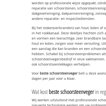
worden op professionele wijze opgepakt, zónd
reparatie van schoorstenen, schoorsteenreinig
dakgevelreiniging, dakpannenreiniging, zon
andere reparatie- en inspectiediensten.
Bij het stoken(verbranden) van hout, kolen of
in het rookkanaal. Deze deeltjes hechten zich
en vormen een teerachtige, zeer brandbare laa
hout en kolen, zorgen voor meer vervuiling. Ui
een aanslag die kan branden en een schoorste
hebben. Schakel bij schoorsteenproblemen alt
schoorsteenvegersbedrijf in onze vakmannen, 
ook schoorstseenlekkages verhelpen.
Voor
beste schoorsteenveger
belt u deze avo
dagen per jaar voor u klaar.
Wat kost
beste schoorsteenveger
in reg
Wij werken uitsluitend met professionele sch
nieuwste technologie werken om uw probleem 