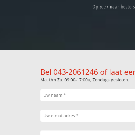
Op zoek naar beste 
Bel 043-2061246 of laat ee
Ma. t/m Za. 09:00-17:00u, Zondags gesloten.