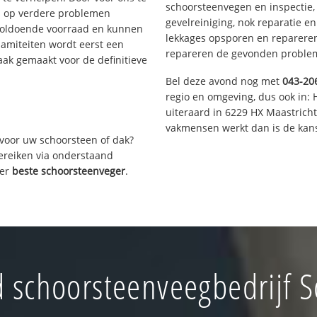
schoorsteenvegen en inspectie,
s op verdere problemen
gevelreiniging, nok reparatie e
voldoende voorraad en kunnen
lekkages opsporen en repareren.
lamiteiten wordt eerst een
repareren de gevonden problem
aak gemaakt voor de definitieve
Bel deze avond nog met
043-20
regio en omgeving, dus ook in: 
uiteraard in 6229 HX Maastrich
vakmensen werkt dan is de kans
voor uw schoorsteen of dak?
bereiken via onderstaand
ver
beste schoorsteenveger
.
 schoorsteenveegbedrijf 