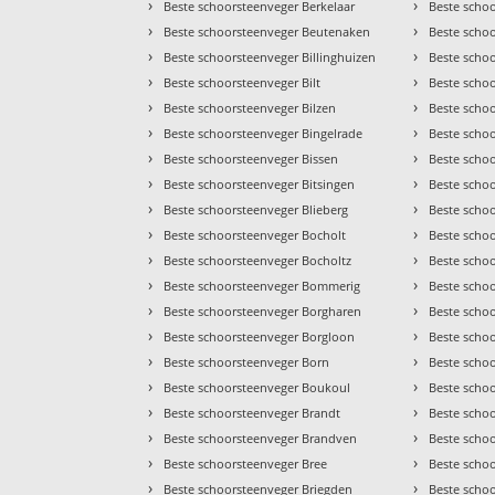
›
›
Beste schoorsteenveger Berkelaar
Beste scho
›
›
Beste schoorsteenveger Beutenaken
Beste scho
›
›
Beste schoorsteenveger Billinghuizen
Beste scho
›
›
Beste schoorsteenveger Bilt
Beste scho
›
›
Beste schoorsteenveger Bilzen
Beste scho
›
›
Beste schoorsteenveger Bingelrade
Beste scho
›
›
Beste schoorsteenveger Bissen
Beste scho
›
›
Beste schoorsteenveger Bitsingen
Beste scho
›
›
Beste schoorsteenveger Blieberg
Beste scho
›
›
Beste schoorsteenveger Bocholt
Beste scho
›
›
Beste schoorsteenveger Bocholtz
Beste scho
›
›
Beste schoorsteenveger Bommerig
Beste scho
›
›
Beste schoorsteenveger Borgharen
Beste scho
›
›
Beste schoorsteenveger Borgloon
Beste scho
›
›
Beste schoorsteenveger Born
Beste schoo
›
›
Beste schoorsteenveger Boukoul
Beste schoo
›
›
Beste schoorsteenveger Brandt
Beste scho
›
›
Beste schoorsteenveger Brandven
Beste scho
›
›
Beste schoorsteenveger Bree
Beste scho
›
›
Beste schoorsteenveger Briegden
Beste scho