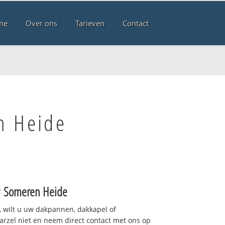
me
Over ons
Tarieven
Contact
n Heide
r
Someren Heide
 wilt u uw dakpannen, dakkapel of
arzel niet en neem direct contact met ons op