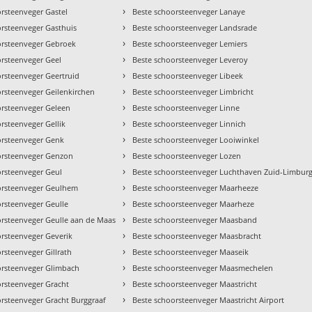
›
rsteenveger Gastel
Beste schoorsteenveger Lanaye
›
orsteenveger Gasthuis
Beste schoorsteenveger Landsrade
›
orsteenveger Gebroek
Beste schoorsteenveger Lemiers
›
orsteenveger Geel
Beste schoorsteenveger Leveroy
›
orsteenveger Geertruid
Beste schoorsteenveger Libeek
›
orsteenveger Geilenkirchen
Beste schoorsteenveger Limbricht
›
orsteenveger Geleen
Beste schoorsteenveger Linne
›
rsteenveger Gellik
Beste schoorsteenveger Linnich
›
orsteenveger Genk
Beste schoorsteenveger Looiwinkel
›
orsteenveger Genzon
Beste schoorsteenveger Lozen
›
orsteenveger Geul
Beste schoorsteenveger Luchthaven Zuid-Limbur
›
orsteenveger Geulhem
Beste schoorsteenveger Maarheeze
›
orsteenveger Geulle
Beste schoorsteenveger Maarheze
›
orsteenveger Geulle aan de Maas
Beste schoorsteenveger Maasband
›
orsteenveger Geverik
Beste schoorsteenveger Maasbracht
›
rsteenveger Gillrath
Beste schoorsteenveger Maaseik
›
orsteenveger Glimbach
Beste schoorsteenveger Maasmechelen
›
orsteenveger Gracht
Beste schoorsteenveger Maastricht
›
orsteenveger Gracht Burggraaf
Beste schoorsteenveger Maastricht Airport