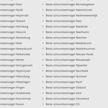
›
orsteenveger Hees
Beste schoorsteenveger Munstergeleen
›
orsteenveger Heide
Beste schoorsteenveger Nattenhoven
›
orsteenveger Heijenrath
Beste schoorsteenveger Nederweerterdijk
›
orsteenveger Heikant
Beste schoorsteenveger Neer
›
orsteenveger Heinsberg
Beste schoorsteenveger Neerbeek
›
orsteenveger Heioord
Beste schoorsteenveger Neerharen
›
orsteenveger Heisterbrug
Beste schoorsteenveger Neeritter
›
rsteenveger Helle
Beste schoorsteenveger Niederbusch
›
orsteenveger Herkenbosch
Beste schoorsteenveger Niederkruchten
›
orsteenveger Herkenrade
Beste schoorsteenveger Nieuwe Heide
›
orsteenveger Herten
Beste schoorsteenveger Nieuwstadt
›
orsteenveger Herzogenrath
Beste schoorsteenveger Nijswiller
›
orsteenveger Heythuysen
Beste schoorsteenveger Noorbeek
›
rsteenveger Hillensberg
Beste schoorsteenveger Nunhem
›
orsteenveger Hilleshagen
Beste schoorsteenveger Nuth
›
orsteenveger Hingen
Beste schoorsteenveger Obbicht
›
orsteenveger Hobbelrade
Beste schoorsteenveger obel
›
orsteenveger Hoensbroek
Beste schoorsteenveger Oevereind
›
orsteenveger Hoeve
Beste schoorsteenveger Oh