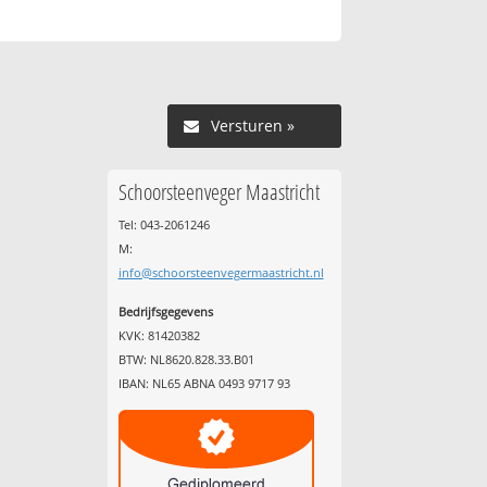
Versturen »
Schoorsteenveger Maastricht
Tel: 043-2061246
M:
info@schoorsteenvegermaastricht.nl
Bedrijfsgegevens
KVK: 81420382
BTW: NL8620.828.33.B01
IBAN: NL65 ABNA 0493 9717 93