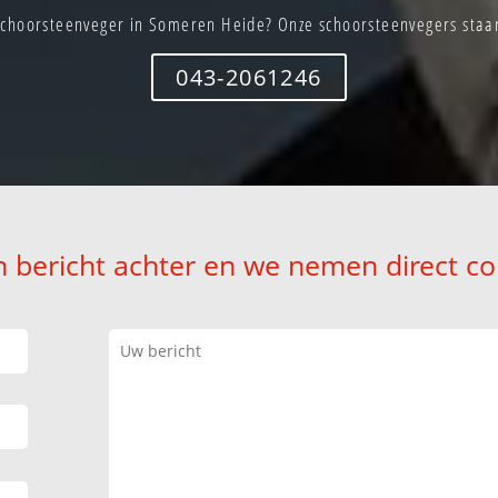
schoorsteenveger in Someren Heide? Onze schoorsteenvegers staan 
043-2061246
n bericht achter en we nemen direct co