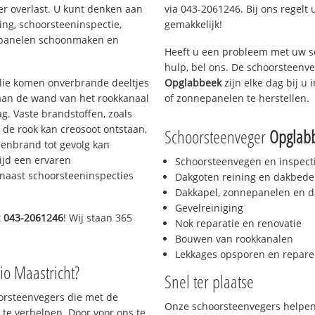
er overlast. U kunt denken aan
via 043-2061246. Bij ons regelt 
ing, schoorsteeninspectie,
gemakkelijk!
nepanelen schoonmaken en
Heeft u een probleem met uw s
hulp, bel ons. De schoorsteenv
 olie komen onverbrande deeltjes
Opglabbeek
zijn elke dag bij u
 aan de wand van het rookkanaal
of zonnepanelen te herstellen.
g. Vaste brandstoffen, zoals
t de rook kan creosoot ontstaan,
Schoorsteenveger
Opglab
enbrand tot gevolg kan
ijd een ervaren
Schoorsteenvegen en inspect
naast schoorsteeninspecties
Dakgoten reining en dakbede
Dakkapel, zonnepanelen en d
Gevelreiniging
t
043-2061246
! Wij staan 365
Nok reparatie en renovatie
Bouwen van rookkanalen
Lekkages opsporen en repare
io Maastricht?
Snel ter plaatse
oorsteenvegers die met de
Onze schoorsteenvegers helpen 
te verhelpen. Door voor ons te