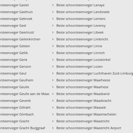
›
rsteenveger Gastel
Beste schoorsteenveger Lanaye
›
orsteenveger Gasthuis
Beste schoorsteenveger Landsrade
›
orsteenveger Gebroek
Beste schoorsteenveger Lemiers
›
orsteenveger Geel
Beste schoorsteenveger Leveroy
›
orsteenveger Geertruid
Beste schoorsteenveger Libeek
›
orsteenveger Geilenkirchen
Beste schoorsteenveger Limbricht
›
orsteenveger Geleen
Beste schoorsteenveger Linne
›
rsteenveger Gellik
Beste schoorsteenveger Linnich
›
orsteenveger Genk
Beste schoorsteenveger Looiwinkel
›
orsteenveger Genzon
Beste schoorsteenveger Lozen
›
orsteenveger Geul
Beste schoorsteenveger Luchthaven Zuid-Limbur
›
orsteenveger Geulhem
Beste schoorsteenveger Maarheeze
›
orsteenveger Geulle
Beste schoorsteenveger Maarheze
›
orsteenveger Geulle aan de Maas
Beste schoorsteenveger Maasband
›
orsteenveger Geverik
Beste schoorsteenveger Maasbracht
›
rsteenveger Gillrath
Beste schoorsteenveger Maaseik
›
orsteenveger Glimbach
Beste schoorsteenveger Maasmechelen
›
orsteenveger Gracht
Beste schoorsteenveger Maastricht
›
orsteenveger Gracht Burggraaf
Beste schoorsteenveger Maastricht Airport