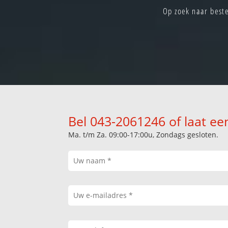
Op zoek naar beste
Bel 043-2061246 of laat ee
Ma. t/m Za. 09:00-17:00u, Zondags gesloten.