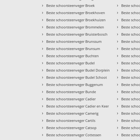
›
›
Beste schoorsteenveger Broek
Beste scho
›
›
Beste schoorsteenveger Broekhoven
Beste scho
›
›
Beste schoorsteenveger Broekhuizen
Beste scho
›
›
Beste schoorsteenveger Brommelen
Beste scho
›
›
Beste schoorsteenveger Bruisterbosch
Beste scho
›
›
Beste schoorsteenveger Brunssum
Beste scho
›
›
Beste schoorsteenveger Brunsum
Beste scho
›
›
Beste schoorsteenveger Buchten
Beste schoo
›
›
Beste schoorsteenveger Budel
Beste scho
›
›
Beste schoorsteenveger Budel Dorplein
Beste scho
›
›
Beste schoorsteenveger Budel Schoot
Beste scho
›
›
Beste schoorsteenveger Buggenum
Beste scho
›
›
Beste schoorsteenveger Bunde
Beste scho
›
›
Beste schoorsteenveger Cadier
Beste schoo
›
›
Beste schoorsteenveger Cadier en Keer
Beste scho
›
›
Beste schoorsteenveger Camerig
Beste scho
›
›
Beste schoorsteenveger Cartils
Beste scho
›
›
Beste schoorsteenveger Catsop
Beste scho
›
›
Beste schoorsteenveger Cottessen
Beste scho