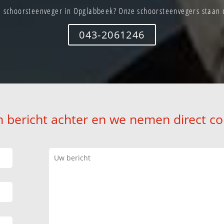
 schoorsteenveger in Opglabbeek? Onze schoorsteenvegers staan d
043-2061246
n bericht achter en we nemen direct co