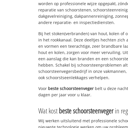
worden op professionele wijze opgepakt, zónd
reparatie van schoorstenen, schoorsteenreinig
dakgevelreiniging, dakpannenreiniging, zon
andere reparatie- en inspectiediensten.
Bij het stoken(verbranden) van hout, kolen of
in het rookkanaal. Deze deeltjes hechten zich
en vormen een teerachtige, zeer brandbare laa
hout en kolen, zorgen voor meer vervuiling. Ui
een aanslag die kan branden en een schoorste
hebben. Schakel bij schoorsteenproblemen alt
schoorsteenvegersbedrijf in onze vakmannen, 
ook schoorstseenlekkages verhelpen.
Voor
beste schoorsteenveger
belt u deze nach
dagen per jaar voor u klaar.
Wat kost
beste schoorsteenveger
in reg
Wij werken uitsluitend met professionele sch
nieuwste technologie werken om uw probleem 