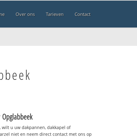
me
Over ons
Tarieven
Contact
abbeek
r
Opglabbeek
 wilt u uw dakpannen, dakkapel of
arzel niet en neem direct contact met ons op