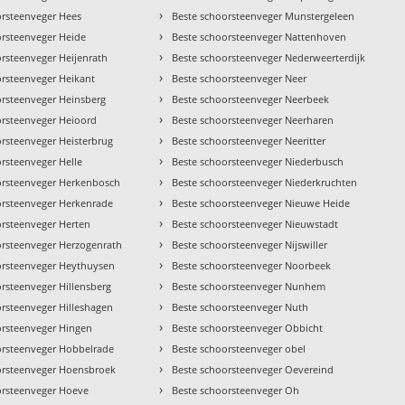
›
orsteenveger Hees
Beste schoorsteenveger Munstergeleen
›
orsteenveger Heide
Beste schoorsteenveger Nattenhoven
›
orsteenveger Heijenrath
Beste schoorsteenveger Nederweerterdijk
›
orsteenveger Heikant
Beste schoorsteenveger Neer
›
orsteenveger Heinsberg
Beste schoorsteenveger Neerbeek
›
orsteenveger Heioord
Beste schoorsteenveger Neerharen
›
orsteenveger Heisterbrug
Beste schoorsteenveger Neeritter
›
rsteenveger Helle
Beste schoorsteenveger Niederbusch
›
orsteenveger Herkenbosch
Beste schoorsteenveger Niederkruchten
›
orsteenveger Herkenrade
Beste schoorsteenveger Nieuwe Heide
›
orsteenveger Herten
Beste schoorsteenveger Nieuwstadt
›
orsteenveger Herzogenrath
Beste schoorsteenveger Nijswiller
›
orsteenveger Heythuysen
Beste schoorsteenveger Noorbeek
›
rsteenveger Hillensberg
Beste schoorsteenveger Nunhem
›
orsteenveger Hilleshagen
Beste schoorsteenveger Nuth
›
orsteenveger Hingen
Beste schoorsteenveger Obbicht
›
orsteenveger Hobbelrade
Beste schoorsteenveger obel
›
orsteenveger Hoensbroek
Beste schoorsteenveger Oevereind
›
orsteenveger Hoeve
Beste schoorsteenveger Oh