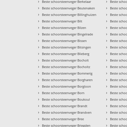
›
›
Beste schoorsteenveger Berkelaar
Beste scho
›
›
Beste schoorsteenveger Beutenaken
Beste scho
›
›
Beste schoorsteenveger Billinghuizen
Beste scho
›
›
Beste schoorsteenveger Bilt
Beste scho
›
›
Beste schoorsteenveger Bilzen
Beste scho
›
›
Beste schoorsteenveger Bingelrade
Beste scho
›
›
Beste schoorsteenveger Bissen
Beste scho
›
›
Beste schoorsteenveger Bitsingen
Beste scho
›
›
Beste schoorsteenveger Blieberg
Beste scho
›
›
Beste schoorsteenveger Bocholt
Beste scho
›
›
Beste schoorsteenveger Bocholtz
Beste scho
›
›
Beste schoorsteenveger Bommerig
Beste scho
›
›
Beste schoorsteenveger Borgharen
Beste scho
›
›
Beste schoorsteenveger Borgloon
Beste scho
›
›
Beste schoorsteenveger Born
Beste schoo
›
›
Beste schoorsteenveger Boukoul
Beste schoo
›
›
Beste schoorsteenveger Brandt
Beste scho
›
›
Beste schoorsteenveger Brandven
Beste scho
›
›
Beste schoorsteenveger Bree
Beste scho
›
›
Beste schoorsteenveger Briegden
Beste scho