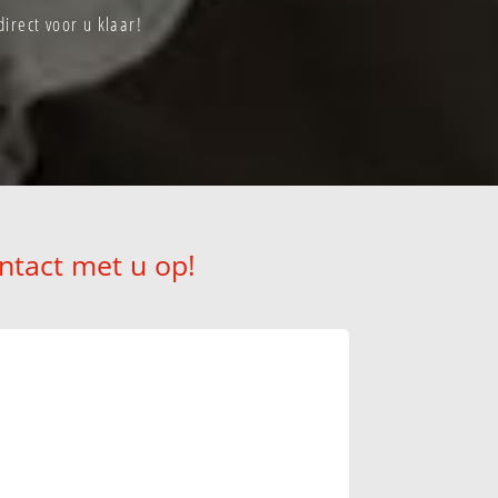
irect voor u klaar!
ntact met u op!