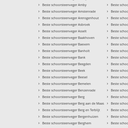
›
›
Beste schoorsteenveger Amby
Beste schoo
›
›
Beste schoorsteenveger Amstenrade
Beste scho
›
›
Beste schoorsteenveger Arensgenhout
Beste scho
›
›
Beste schoorsteenveger Asbroek
Beste scho
›
›
Beste schoorsteenveger Asselt
Beste scho
›
›
Beste schoorsteenveger Baakhoven
Beste scho
›
›
Beste schoorsteenveger Baexem
Beste scho
›
›
Beste schoorsteenveger Banholt
Beste schoo
›
›
Beste schoorsteenveger Bank
Beste scho
›
›
Beste schoorsteenveger Beegden
Beste scho
›
›
Beste schoorsteenveger Beek
Beste scho
›
›
Beste schoorsteenveger Beesel
Beste scho
›
›
Beste schoorsteenveger Bemelen
Beste scho
›
›
Beste schoorsteenveger Benzenrade
Beste scho
›
›
Beste schoorsteenveger Berg
Beste scho
›
›
Beste schoorsteenveger Berg aan de Maas
Beste schoo
›
›
Beste schoorsteenveger Berg en Terblijt
Beste scho
›
›
Beste schoorsteenveger Bergenhuizen
Beste scho
›
›
Beste schoorsteenveger Berghem
Beste scho