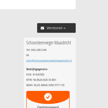
Versturen »
Schoorsteenveger Maastricht
Tel: 043-2061246
M:
info@schoorsteenvegermaastricht.nl
Bedrijfsgegevens
KVK: 81420382
BTW: NL8620.828.33.B01
IBAN: NL65 ABNA 0493 9717 93