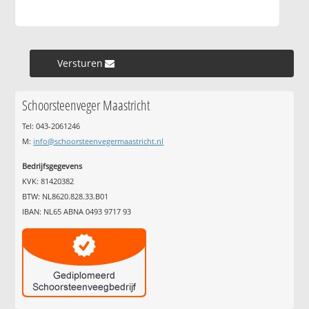
Versturen »
Schoorsteenveger Maastricht
Tel: 043-2061246
M:
info@schoorsteenvegermaastricht.nl
Bedrijfsgegevens
KVK: 81420382
BTW: NL8620.828.33.B01
IBAN: NL65 ABNA 0493 9717 93