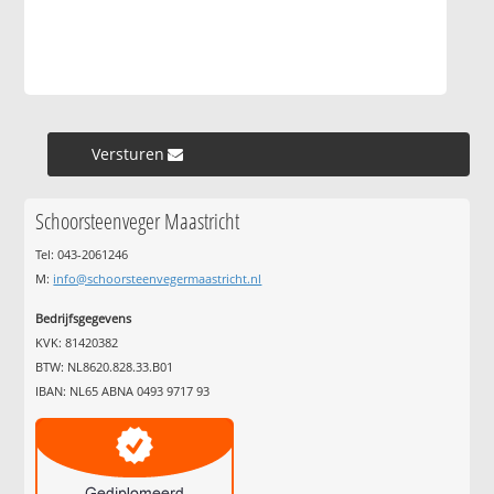
Versturen »
Schoorsteenveger Maastricht
Tel: 043-2061246
M:
info@schoorsteenvegermaastricht.nl
Bedrijfsgegevens
KVK: 81420382
BTW: NL8620.828.33.B01
IBAN: NL65 ABNA 0493 9717 93