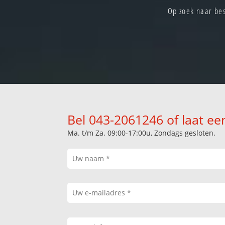
Op zoek naar bes
Bel 043-2061246 of laat ee
Ma. t/m Za. 09:00-17:00u, Zondags gesloten.