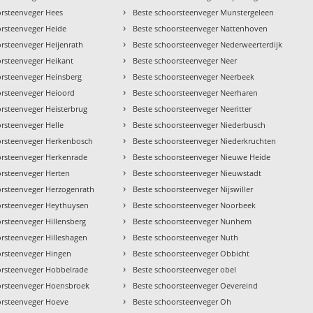
›
orsteenveger Hees
Beste schoorsteenveger Munstergeleen
›
orsteenveger Heide
Beste schoorsteenveger Nattenhoven
›
orsteenveger Heijenrath
Beste schoorsteenveger Nederweerterdijk
›
orsteenveger Heikant
Beste schoorsteenveger Neer
›
orsteenveger Heinsberg
Beste schoorsteenveger Neerbeek
›
orsteenveger Heioord
Beste schoorsteenveger Neerharen
›
orsteenveger Heisterbrug
Beste schoorsteenveger Neeritter
›
rsteenveger Helle
Beste schoorsteenveger Niederbusch
›
orsteenveger Herkenbosch
Beste schoorsteenveger Niederkruchten
›
orsteenveger Herkenrade
Beste schoorsteenveger Nieuwe Heide
›
orsteenveger Herten
Beste schoorsteenveger Nieuwstadt
›
orsteenveger Herzogenrath
Beste schoorsteenveger Nijswiller
›
orsteenveger Heythuysen
Beste schoorsteenveger Noorbeek
›
rsteenveger Hillensberg
Beste schoorsteenveger Nunhem
›
orsteenveger Hilleshagen
Beste schoorsteenveger Nuth
›
orsteenveger Hingen
Beste schoorsteenveger Obbicht
›
orsteenveger Hobbelrade
Beste schoorsteenveger obel
›
orsteenveger Hoensbroek
Beste schoorsteenveger Oevereind
›
orsteenveger Hoeve
Beste schoorsteenveger Oh