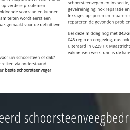
schoorsteenvegen en inspectie,
s op verdere problemen
gevelreiniging, nok reparatie e
voldoende voorraad en kunnen
lekkages opsporen en repareren.
lamiteiten wordt eerst een
repareren de gevonden problem
aak gemaakt voor de definitieve
Bel deze middag nog met
043-2
043 regio en omgeving, dus ook 
uiteraard in 6229 HX Maastrich
vakmensen werkt dan is de kans
voor uw schoorsteen of dak?
bereiken via onderstaand
ver
beste schoorsteenveger
.
erd schoorsteenveegbedri