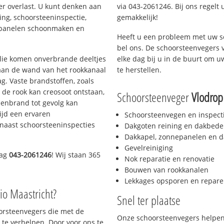
er overlast. U kunt denken aan
via 043-2061246. Bij ons regelt 
ing, schoorsteeninspectie,
gemakkelijk!
nepanelen schoonmaken en
Heeft u een probleem met uw s
bel ons. De schoorsteenvegers 
 olie komen onverbrande deeltjes
elke dag bij u in de buurt om 
 aan de wand van het rookkanaal
te herstellen.
g. Vaste brandstoffen, zoals
t de rook kan creosoot ontstaan,
Schoorsteenveger
Vlodrop
enbrand tot gevolg kan
ijd een ervaren
Schoorsteenvegen en inspect
naast schoorsteeninspecties
Dakgoten reining en dakbede
Dakkapel, zonnepanelen en d
Gevelreiniging
dag
043-2061246
! Wij staan 365
Nok reparatie en renovatie
Bouwen van rookkanalen
Lekkages opsporen en repare
io Maastricht?
Snel ter plaatse
oorsteenvegers die met de
Onze schoorsteenvegers helpen 
te verhelpen. Door voor ons te