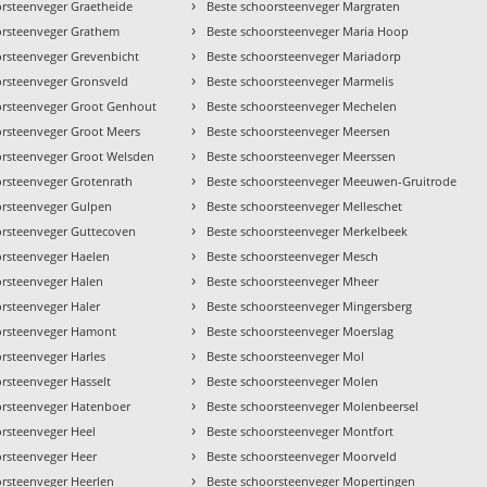
›
orsteenveger Graetheide
Beste schoorsteenveger Margraten
›
orsteenveger Grathem
Beste schoorsteenveger Maria Hoop
›
orsteenveger Grevenbicht
Beste schoorsteenveger Mariadorp
›
orsteenveger Gronsveld
Beste schoorsteenveger Marmelis
›
orsteenveger Groot Genhout
Beste schoorsteenveger Mechelen
›
orsteenveger Groot Meers
Beste schoorsteenveger Meersen
›
orsteenveger Groot Welsden
Beste schoorsteenveger Meerssen
›
orsteenveger Grotenrath
Beste schoorsteenveger Meeuwen-Gruitrode
›
orsteenveger Gulpen
Beste schoorsteenveger Melleschet
›
orsteenveger Guttecoven
Beste schoorsteenveger Merkelbeek
›
orsteenveger Haelen
Beste schoorsteenveger Mesch
›
orsteenveger Halen
Beste schoorsteenveger Mheer
›
orsteenveger Haler
Beste schoorsteenveger Mingersberg
›
orsteenveger Hamont
Beste schoorsteenveger Moerslag
›
rsteenveger Harles
Beste schoorsteenveger Mol
›
rsteenveger Hasselt
Beste schoorsteenveger Molen
›
orsteenveger Hatenboer
Beste schoorsteenveger Molenbeersel
›
orsteenveger Heel
Beste schoorsteenveger Montfort
›
orsteenveger Heer
Beste schoorsteenveger Moorveld
›
orsteenveger Heerlen
Beste schoorsteenveger Mopertingen