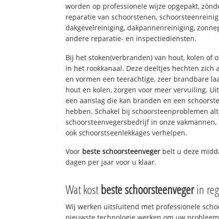
worden op professionele wijze opgepakt, zónd
reparatie van schoorstenen, schoorsteenreinig
dakgevelreiniging, dakpannenreiniging, zon
andere reparatie- en inspectiediensten.
Bij het stoken(verbranden) van hout, kolen of
in het rookkanaal. Deze deeltjes hechten zich
en vormen een teerachtige, zeer brandbare laa
hout en kolen, zorgen voor meer vervuiling. Ui
een aanslag die kan branden en een schoorste
hebben. Schakel bij schoorsteenproblemen alt
schoorsteenvegersbedrijf in onze vakmannen, 
ook schoorstseenlekkages verhelpen.
Voor
beste schoorsteenveger
belt u deze mid
dagen per jaar voor u klaar.
Wat kost
beste schoorsteenveger
in reg
Wij werken uitsluitend met professionele sch
nieuwste technologie werken om uw probleem 