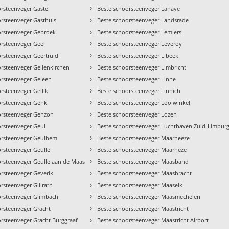
›
rsteenveger Gastel
Beste schoorsteenveger Lanaye
›
orsteenveger Gasthuis
Beste schoorsteenveger Landsrade
›
orsteenveger Gebroek
Beste schoorsteenveger Lemiers
›
orsteenveger Geel
Beste schoorsteenveger Leveroy
›
orsteenveger Geertruid
Beste schoorsteenveger Libeek
›
orsteenveger Geilenkirchen
Beste schoorsteenveger Limbricht
›
orsteenveger Geleen
Beste schoorsteenveger Linne
›
rsteenveger Gellik
Beste schoorsteenveger Linnich
›
orsteenveger Genk
Beste schoorsteenveger Looiwinkel
›
orsteenveger Genzon
Beste schoorsteenveger Lozen
›
orsteenveger Geul
Beste schoorsteenveger Luchthaven Zuid-Limbur
›
orsteenveger Geulhem
Beste schoorsteenveger Maarheeze
›
orsteenveger Geulle
Beste schoorsteenveger Maarheze
›
orsteenveger Geulle aan de Maas
Beste schoorsteenveger Maasband
›
orsteenveger Geverik
Beste schoorsteenveger Maasbracht
›
rsteenveger Gillrath
Beste schoorsteenveger Maaseik
›
orsteenveger Glimbach
Beste schoorsteenveger Maasmechelen
›
orsteenveger Gracht
Beste schoorsteenveger Maastricht
›
orsteenveger Gracht Burggraaf
Beste schoorsteenveger Maastricht Airport