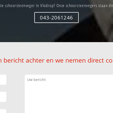
te schoorsteenveger in Vlodrop? Onze schoorsteenvegers staan dir
043-2061246
n bericht achter en we nemen direct co