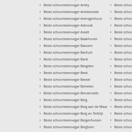
›
›
Beste schoorsteenveger Amby
Beste schoo
›
›
Beste schoorsteenveger Amstenrade
Beste scho
›
›
Beste schoorsteenveger Arensgenhout
Beste scho
›
›
Beste schoorsteenveger Asbroek
Beste scho
›
›
Beste schoorsteenveger Asselt
Beste scho
›
›
Beste schoorsteenveger Baakhoven
Beste scho
›
›
Beste schoorsteenveger Baexem
Beste scho
›
›
Beste schoorsteenveger Banholt
Beste schoo
›
›
Beste schoorsteenveger Bank
Beste scho
›
›
Beste schoorsteenveger Beegden
Beste scho
›
›
Beste schoorsteenveger Beek
Beste scho
›
›
Beste schoorsteenveger Beesel
Beste scho
›
›
Beste schoorsteenveger Bemelen
Beste scho
›
›
Beste schoorsteenveger Benzenrade
Beste scho
›
›
Beste schoorsteenveger Berg
Beste scho
›
›
Beste schoorsteenveger Berg aan de Maas
Beste schoo
›
›
Beste schoorsteenveger Berg en Terblijt
Beste scho
›
›
Beste schoorsteenveger Bergenhuizen
Beste scho
›
›
Beste schoorsteenveger Berghem
Beste scho