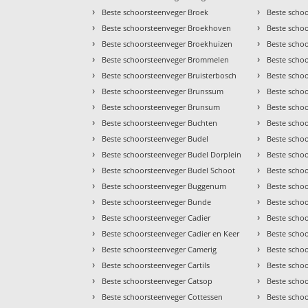
›
›
Beste schoorsteenveger Broek
Beste scho
›
›
Beste schoorsteenveger Broekhoven
Beste scho
›
›
Beste schoorsteenveger Broekhuizen
Beste scho
›
›
Beste schoorsteenveger Brommelen
Beste scho
›
›
Beste schoorsteenveger Bruisterbosch
Beste scho
›
›
Beste schoorsteenveger Brunssum
Beste scho
›
›
Beste schoorsteenveger Brunsum
Beste scho
›
›
Beste schoorsteenveger Buchten
Beste schoo
›
›
Beste schoorsteenveger Budel
Beste scho
›
›
Beste schoorsteenveger Budel Dorplein
Beste scho
›
›
Beste schoorsteenveger Budel Schoot
Beste scho
›
›
Beste schoorsteenveger Buggenum
Beste scho
›
›
Beste schoorsteenveger Bunde
Beste scho
›
›
Beste schoorsteenveger Cadier
Beste schoo
›
›
Beste schoorsteenveger Cadier en Keer
Beste scho
›
›
Beste schoorsteenveger Camerig
Beste scho
›
›
Beste schoorsteenveger Cartils
Beste scho
›
›
Beste schoorsteenveger Catsop
Beste scho
›
›
Beste schoorsteenveger Cottessen
Beste scho