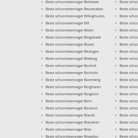
›
›
Beste schoorsteenveger Berkelaar
Beste scho
›
›
Beste schoorsteenveger Beutenaken
Beste scho
›
›
Beste schoorsteenveger Billinghuizen
Beste scho
›
›
Beste schoorsteenveger Bilt
Beste scho
›
›
Beste schoorsteenveger Bilzen
Beste scho
›
›
Beste schoorsteenveger Bingelrade
Beste scho
›
›
Beste schoorsteenveger Bissen
Beste scho
›
›
Beste schoorsteenveger Bitsingen
Beste scho
›
›
Beste schoorsteenveger Blieberg
Beste scho
›
›
Beste schoorsteenveger Bocholt
Beste scho
›
›
Beste schoorsteenveger Bocholtz
Beste scho
›
›
Beste schoorsteenveger Bommerig
Beste scho
›
›
Beste schoorsteenveger Borgharen
Beste scho
›
›
Beste schoorsteenveger Borgloon
Beste scho
›
›
Beste schoorsteenveger Born
Beste schoo
›
›
Beste schoorsteenveger Boukoul
Beste schoo
›
›
Beste schoorsteenveger Brandt
Beste scho
›
›
Beste schoorsteenveger Brandven
Beste scho
›
›
Beste schoorsteenveger Bree
Beste scho
›
›
Beste schoorsteenveger Briegden
Beste scho