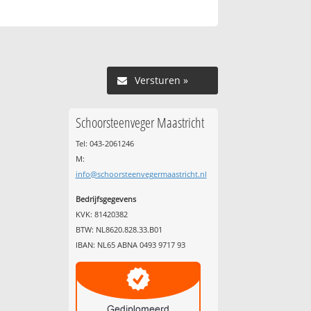
Versturen »
Schoorsteenveger Maastricht
Tel: 043-2061246
M:
info@schoorsteenvegermaastricht.nl
Bedrijfsgegevens
KVK: 81420382
BTW: NL8620.828.33.B01
IBAN: NL65 ABNA 0493 9717 93