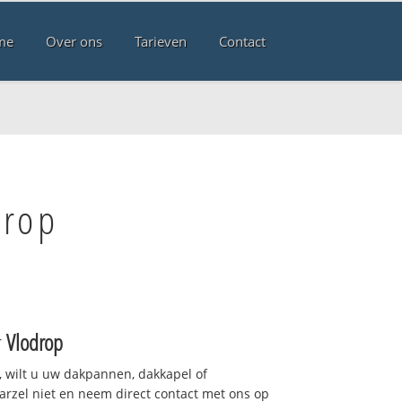
me
Over ons
Tarieven
Contact
drop
r
Vlodrop
 wilt u uw dakpannen, dakkapel of
arzel niet en neem direct contact met ons op