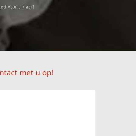
ect voor u klaar!
ntact met u op!