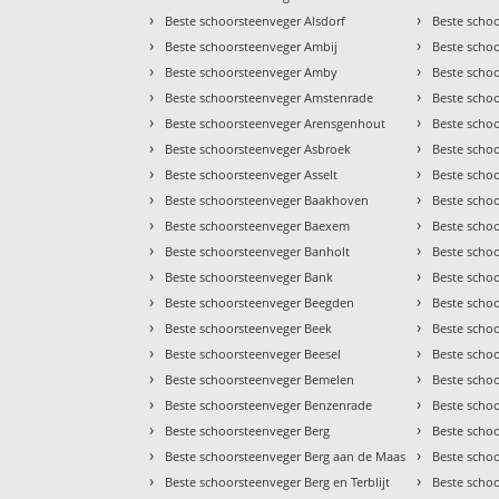
›
›
Beste schoorsteenveger Alsdorf
Beste scho
›
›
Beste schoorsteenveger Ambij
Beste scho
›
›
Beste schoorsteenveger Amby
Beste schoo
›
›
Beste schoorsteenveger Amstenrade
Beste scho
›
›
Beste schoorsteenveger Arensgenhout
Beste scho
›
›
Beste schoorsteenveger Asbroek
Beste scho
›
›
Beste schoorsteenveger Asselt
Beste scho
›
›
Beste schoorsteenveger Baakhoven
Beste scho
›
›
Beste schoorsteenveger Baexem
Beste scho
›
›
Beste schoorsteenveger Banholt
Beste schoo
›
›
Beste schoorsteenveger Bank
Beste scho
›
›
Beste schoorsteenveger Beegden
Beste scho
›
›
Beste schoorsteenveger Beek
Beste scho
›
›
Beste schoorsteenveger Beesel
Beste scho
›
›
Beste schoorsteenveger Bemelen
Beste scho
›
›
Beste schoorsteenveger Benzenrade
Beste scho
›
›
Beste schoorsteenveger Berg
Beste scho
›
›
Beste schoorsteenveger Berg aan de Maas
Beste schoo
›
›
Beste schoorsteenveger Berg en Terblijt
Beste scho