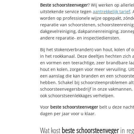
Beste schoorsteenveger
? Wij werken op allerl
uitstekende service tegen
aantrekkelijk tarief
.
worden op professionele wijze opgepakt, zónd
reparatie van schoorstenen, schoorsteenreinig
dakgevelreiniging, dakpannenreiniging, zon
andere reparatie- en inspectiediensten.
Bij het stoken(verbranden) van hout, kolen of
in het rookkanaal. Deze deeltjes hechten zich
en vormen een teerachtige, zeer brandbare laa
hout en kolen, zorgen voor meer vervuiling. Ui
een aanslag die kan branden en een schoorste
hebben. Schakel bij schoorsteenproblemen alt
schoorsteenvegersbedrijf in onze vakmannen, 
ook schoorstseenlekkages verhelpen.
Voor
beste schoorsteenveger
belt u deze nach
dagen per jaar voor u klaar.
Wat kost
beste schoorsteenveger
in reg