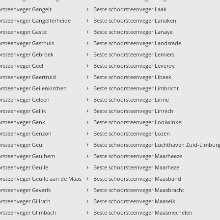
›
orsteenveger Gangelt
Beste schoorsteenveger Laak
›
orsteenveger Gangelterheide
Beste schoorsteenveger Lanaken
›
rsteenveger Gastel
Beste schoorsteenveger Lanaye
›
orsteenveger Gasthuis
Beste schoorsteenveger Landsrade
›
orsteenveger Gebroek
Beste schoorsteenveger Lemiers
›
orsteenveger Geel
Beste schoorsteenveger Leveroy
›
orsteenveger Geertruid
Beste schoorsteenveger Libeek
›
orsteenveger Geilenkirchen
Beste schoorsteenveger Limbricht
›
orsteenveger Geleen
Beste schoorsteenveger Linne
›
rsteenveger Gellik
Beste schoorsteenveger Linnich
›
orsteenveger Genk
Beste schoorsteenveger Looiwinkel
›
orsteenveger Genzon
Beste schoorsteenveger Lozen
›
orsteenveger Geul
Beste schoorsteenveger Luchthaven Zuid-Limbur
›
orsteenveger Geulhem
Beste schoorsteenveger Maarheeze
›
orsteenveger Geulle
Beste schoorsteenveger Maarheze
›
orsteenveger Geulle aan de Maas
Beste schoorsteenveger Maasband
›
orsteenveger Geverik
Beste schoorsteenveger Maasbracht
›
rsteenveger Gillrath
Beste schoorsteenveger Maaseik
›
orsteenveger Glimbach
Beste schoorsteenveger Maasmechelen