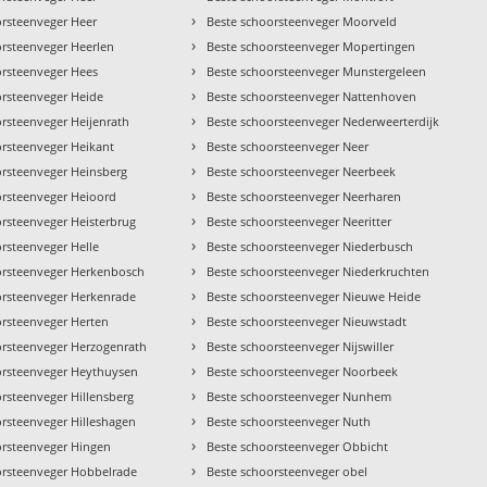
›
orsteenveger Heer
Beste schoorsteenveger Moorveld
›
orsteenveger Heerlen
Beste schoorsteenveger Mopertingen
›
orsteenveger Hees
Beste schoorsteenveger Munstergeleen
›
orsteenveger Heide
Beste schoorsteenveger Nattenhoven
›
orsteenveger Heijenrath
Beste schoorsteenveger Nederweerterdijk
›
orsteenveger Heikant
Beste schoorsteenveger Neer
›
orsteenveger Heinsberg
Beste schoorsteenveger Neerbeek
›
orsteenveger Heioord
Beste schoorsteenveger Neerharen
›
orsteenveger Heisterbrug
Beste schoorsteenveger Neeritter
›
rsteenveger Helle
Beste schoorsteenveger Niederbusch
›
orsteenveger Herkenbosch
Beste schoorsteenveger Niederkruchten
›
orsteenveger Herkenrade
Beste schoorsteenveger Nieuwe Heide
›
orsteenveger Herten
Beste schoorsteenveger Nieuwstadt
›
orsteenveger Herzogenrath
Beste schoorsteenveger Nijswiller
›
orsteenveger Heythuysen
Beste schoorsteenveger Noorbeek
›
rsteenveger Hillensberg
Beste schoorsteenveger Nunhem
›
orsteenveger Hilleshagen
Beste schoorsteenveger Nuth
›
orsteenveger Hingen
Beste schoorsteenveger Obbicht
›
orsteenveger Hobbelrade
Beste schoorsteenveger obel