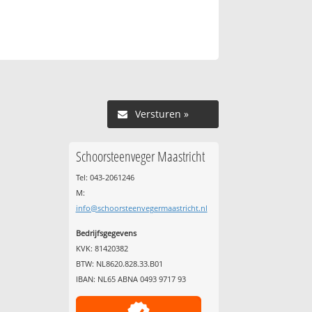
Versturen »
Schoorsteenveger Maastricht
Tel: 043-2061246
M:
info@schoorsteenvegermaastricht.nl
Bedrijfsgegevens
KVK: 81420382
BTW: NL8620.828.33.B01
IBAN: NL65 ABNA 0493 9717 93