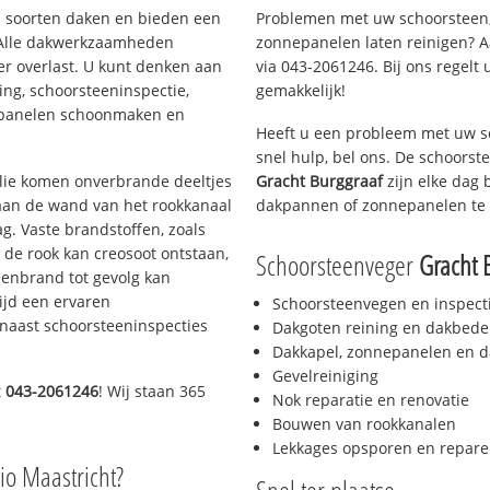
ei soorten daken en bieden een
Problemen met uw schoorsteen,
 Alle dakwerkzaamheden
zonnepanelen laten reinigen? A
er overlast. U kunt denken aan
via 043-2061246. Bij ons regelt 
ing, schoorsteeninspectie,
gemakkelijk!
nepanelen schoonmaken en
Heeft u een probleem met uw s
snel hulp, bel ons. De schoors
 olie komen onverbrande deeltjes
Gracht Burggraaf
zijn elke dag 
 aan de wand van het rookkanaal
dakpannen of zonnepanelen te 
g. Vaste brandstoffen, zoals
t de rook kan creosoot ontstaan,
Schoorsteenveger
Gracht 
enbrand tot gevolg kan
ijd een ervaren
Schoorsteenvegen en inspect
naast schoorsteeninspecties
Dakgoten reining en dakbede
Dakkapel, zonnepanelen en d
Gevelreiniging
t
043-2061246
! Wij staan 365
Nok reparatie en renovatie
Bouwen van rookkanalen
Lekkages opsporen en repare
io Maastricht?