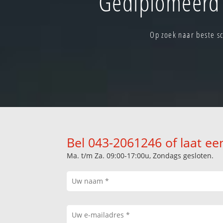
Gediplomeerd 
Op zoek naar beste s
Bel 043-2061246 of laat ee
Ma. t/m Za. 09:00-17:00u, Zondags gesloten.