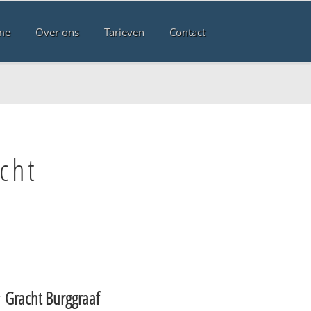
me
Over ons
Tarieven
Contact
cht
r
Gracht Burggraaf