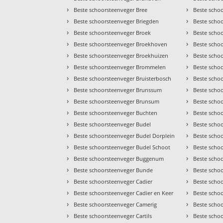
›
›
Beste schoorsteenveger Bree
Beste scho
›
›
Beste schoorsteenveger Briegden
Beste scho
›
›
Beste schoorsteenveger Broek
Beste scho
›
›
Beste schoorsteenveger Broekhoven
Beste scho
›
›
Beste schoorsteenveger Broekhuizen
Beste scho
›
›
Beste schoorsteenveger Brommelen
Beste scho
›
›
Beste schoorsteenveger Bruisterbosch
Beste scho
›
›
Beste schoorsteenveger Brunssum
Beste scho
›
›
Beste schoorsteenveger Brunsum
Beste scho
›
›
Beste schoorsteenveger Buchten
Beste schoo
›
›
Beste schoorsteenveger Budel
Beste scho
›
›
Beste schoorsteenveger Budel Dorplein
Beste scho
›
›
Beste schoorsteenveger Budel Schoot
Beste scho
›
›
Beste schoorsteenveger Buggenum
Beste scho
›
›
Beste schoorsteenveger Bunde
Beste scho
›
›
Beste schoorsteenveger Cadier
Beste schoo
›
›
Beste schoorsteenveger Cadier en Keer
Beste scho
›
›
Beste schoorsteenveger Camerig
Beste scho
›
›
Beste schoorsteenveger Cartils
Beste scho