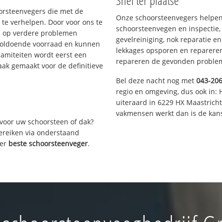
Snel ter plaatse
oorsteenvegers die met de
Onze schoorsteenvegers helpen 
te verhelpen. Door voor ons te
schoorsteenvegen en inspectie,
s op verdere problemen
gevelreiniging, nok reparatie e
voldoende voorraad en kunnen
lekkages opsporen en repareren.
lamiteiten wordt eerst een
repareren de gevonden problem
aak gemaakt voor de definitieve
Bel deze nacht nog met
043-20
regio en omgeving, dus ook in: 
uiteraard in 6229 HX Maastrich
vakmensen werkt dan is de kans
voor uw schoorsteen of dak?
bereiken via onderstaand
ver
beste schoorsteenveger
.