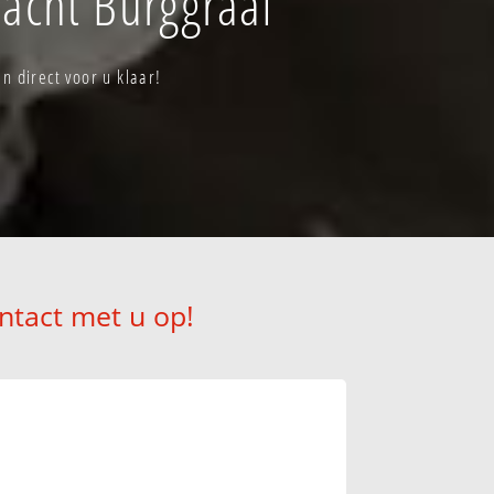
acht Burggraaf
 direct voor u klaar!
ntact met u op!