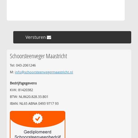
Versturen »
Schoorsteenveger Maastricht
Tel: 043-2061246
M:
info@schoorsteenvegermaastricht.nl
Bedrijfsgegevens
KVK: 81420382
BTW: NL8620.828.33.B01
IBAN: NL65 ABNA 0493 9717 93