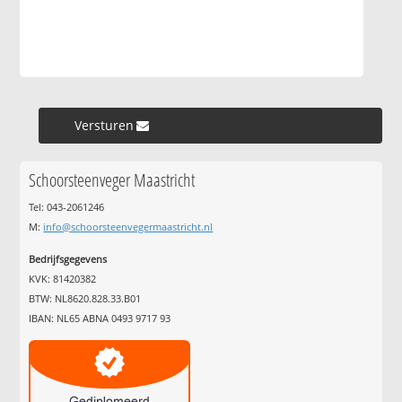
Versturen »
Schoorsteenveger Maastricht
Tel: 043-2061246
M:
info@schoorsteenvegermaastricht.nl
Bedrijfsgegevens
KVK: 81420382
BTW: NL8620.828.33.B01
IBAN: NL65 ABNA 0493 9717 93