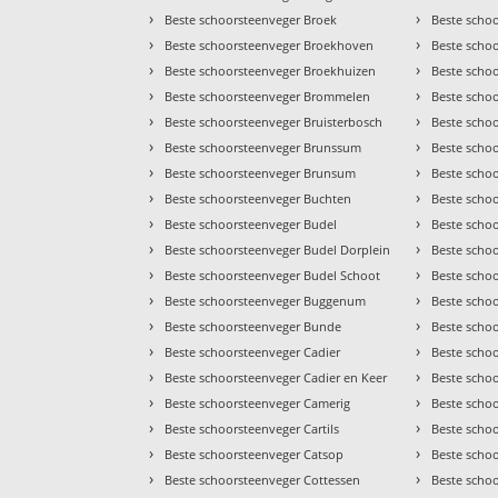
›
›
Beste schoorsteenveger Broek
Beste scho
›
›
Beste schoorsteenveger Broekhoven
Beste scho
›
›
Beste schoorsteenveger Broekhuizen
Beste scho
›
›
Beste schoorsteenveger Brommelen
Beste scho
›
›
Beste schoorsteenveger Bruisterbosch
Beste scho
›
›
Beste schoorsteenveger Brunssum
Beste scho
›
›
Beste schoorsteenveger Brunsum
Beste scho
›
›
Beste schoorsteenveger Buchten
Beste schoo
›
›
Beste schoorsteenveger Budel
Beste scho
›
›
Beste schoorsteenveger Budel Dorplein
Beste scho
›
›
Beste schoorsteenveger Budel Schoot
Beste scho
›
›
Beste schoorsteenveger Buggenum
Beste scho
›
›
Beste schoorsteenveger Bunde
Beste scho
›
›
Beste schoorsteenveger Cadier
Beste schoo
›
›
Beste schoorsteenveger Cadier en Keer
Beste scho
›
›
Beste schoorsteenveger Camerig
Beste scho
›
›
Beste schoorsteenveger Cartils
Beste scho
›
›
Beste schoorsteenveger Catsop
Beste scho
›
›
Beste schoorsteenveger Cottessen
Beste scho