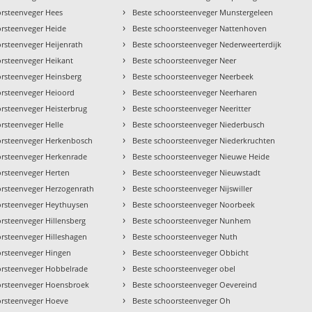
›
orsteenveger Hees
Beste schoorsteenveger Munstergeleen
›
orsteenveger Heide
Beste schoorsteenveger Nattenhoven
›
orsteenveger Heijenrath
Beste schoorsteenveger Nederweerterdijk
›
orsteenveger Heikant
Beste schoorsteenveger Neer
›
orsteenveger Heinsberg
Beste schoorsteenveger Neerbeek
›
orsteenveger Heioord
Beste schoorsteenveger Neerharen
›
orsteenveger Heisterbrug
Beste schoorsteenveger Neeritter
›
rsteenveger Helle
Beste schoorsteenveger Niederbusch
›
orsteenveger Herkenbosch
Beste schoorsteenveger Niederkruchten
›
orsteenveger Herkenrade
Beste schoorsteenveger Nieuwe Heide
›
orsteenveger Herten
Beste schoorsteenveger Nieuwstadt
›
orsteenveger Herzogenrath
Beste schoorsteenveger Nijswiller
›
orsteenveger Heythuysen
Beste schoorsteenveger Noorbeek
›
rsteenveger Hillensberg
Beste schoorsteenveger Nunhem
›
orsteenveger Hilleshagen
Beste schoorsteenveger Nuth
›
orsteenveger Hingen
Beste schoorsteenveger Obbicht
›
orsteenveger Hobbelrade
Beste schoorsteenveger obel
›
orsteenveger Hoensbroek
Beste schoorsteenveger Oevereind
›
orsteenveger Hoeve
Beste schoorsteenveger Oh