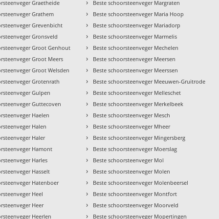
›
orsteenveger Graetheide
Beste schoorsteenveger Margraten
›
orsteenveger Grathem
Beste schoorsteenveger Maria Hoop
›
orsteenveger Grevenbicht
Beste schoorsteenveger Mariadorp
›
orsteenveger Gronsveld
Beste schoorsteenveger Marmelis
›
orsteenveger Groot Genhout
Beste schoorsteenveger Mechelen
›
orsteenveger Groot Meers
Beste schoorsteenveger Meersen
›
orsteenveger Groot Welsden
Beste schoorsteenveger Meerssen
›
orsteenveger Grotenrath
Beste schoorsteenveger Meeuwen-Gruitrode
›
orsteenveger Gulpen
Beste schoorsteenveger Melleschet
›
orsteenveger Guttecoven
Beste schoorsteenveger Merkelbeek
›
orsteenveger Haelen
Beste schoorsteenveger Mesch
›
orsteenveger Halen
Beste schoorsteenveger Mheer
›
orsteenveger Haler
Beste schoorsteenveger Mingersberg
›
orsteenveger Hamont
Beste schoorsteenveger Moerslag
›
rsteenveger Harles
Beste schoorsteenveger Mol
›
rsteenveger Hasselt
Beste schoorsteenveger Molen
›
orsteenveger Hatenboer
Beste schoorsteenveger Molenbeersel
›
orsteenveger Heel
Beste schoorsteenveger Montfort
›
orsteenveger Heer
Beste schoorsteenveger Moorveld
›
orsteenveger Heerlen
Beste schoorsteenveger Mopertingen