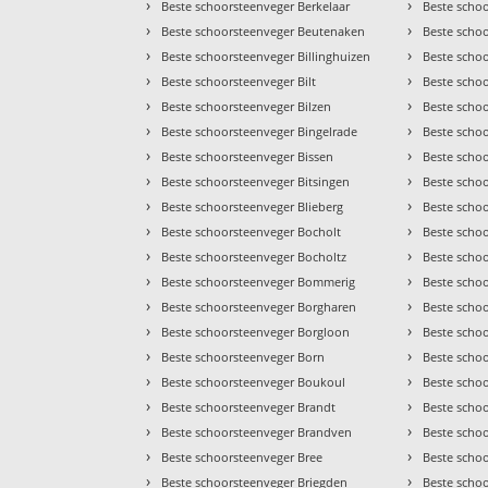
›
›
Beste schoorsteenveger Berkelaar
Beste scho
›
›
Beste schoorsteenveger Beutenaken
Beste scho
›
›
Beste schoorsteenveger Billinghuizen
Beste scho
›
›
Beste schoorsteenveger Bilt
Beste scho
›
›
Beste schoorsteenveger Bilzen
Beste scho
›
›
Beste schoorsteenveger Bingelrade
Beste scho
›
›
Beste schoorsteenveger Bissen
Beste scho
›
›
Beste schoorsteenveger Bitsingen
Beste scho
›
›
Beste schoorsteenveger Blieberg
Beste scho
›
›
Beste schoorsteenveger Bocholt
Beste scho
›
›
Beste schoorsteenveger Bocholtz
Beste scho
›
›
Beste schoorsteenveger Bommerig
Beste scho
›
›
Beste schoorsteenveger Borgharen
Beste scho
›
›
Beste schoorsteenveger Borgloon
Beste scho
›
›
Beste schoorsteenveger Born
Beste schoo
›
›
Beste schoorsteenveger Boukoul
Beste schoo
›
›
Beste schoorsteenveger Brandt
Beste scho
›
›
Beste schoorsteenveger Brandven
Beste scho
›
›
Beste schoorsteenveger Bree
Beste scho
›
›
Beste schoorsteenveger Briegden
Beste scho