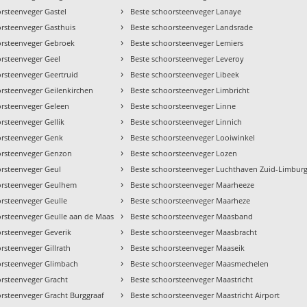
›
rsteenveger Gastel
Beste schoorsteenveger Lanaye
›
orsteenveger Gasthuis
Beste schoorsteenveger Landsrade
›
orsteenveger Gebroek
Beste schoorsteenveger Lemiers
›
orsteenveger Geel
Beste schoorsteenveger Leveroy
›
orsteenveger Geertruid
Beste schoorsteenveger Libeek
›
orsteenveger Geilenkirchen
Beste schoorsteenveger Limbricht
›
orsteenveger Geleen
Beste schoorsteenveger Linne
›
rsteenveger Gellik
Beste schoorsteenveger Linnich
›
orsteenveger Genk
Beste schoorsteenveger Looiwinkel
›
orsteenveger Genzon
Beste schoorsteenveger Lozen
›
orsteenveger Geul
Beste schoorsteenveger Luchthaven Zuid-Limbur
›
orsteenveger Geulhem
Beste schoorsteenveger Maarheeze
›
orsteenveger Geulle
Beste schoorsteenveger Maarheze
›
orsteenveger Geulle aan de Maas
Beste schoorsteenveger Maasband
›
orsteenveger Geverik
Beste schoorsteenveger Maasbracht
›
rsteenveger Gillrath
Beste schoorsteenveger Maaseik
›
orsteenveger Glimbach
Beste schoorsteenveger Maasmechelen
›
orsteenveger Gracht
Beste schoorsteenveger Maastricht
›
orsteenveger Gracht Burggraaf
Beste schoorsteenveger Maastricht Airport