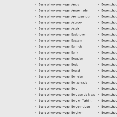
›
›
Beste schoorsteenveger Amby
Beste schoo
›
›
Beste schoorsteenveger Amstenrade
Beste scho
›
›
Beste schoorsteenveger Arensgenhout
Beste scho
›
›
Beste schoorsteenveger Asbroek
Beste scho
›
›
Beste schoorsteenveger Asselt
Beste scho
›
›
Beste schoorsteenveger Baakhoven
Beste scho
›
›
Beste schoorsteenveger Baexem
Beste scho
›
›
Beste schoorsteenveger Banholt
Beste schoo
›
›
Beste schoorsteenveger Bank
Beste scho
›
›
Beste schoorsteenveger Beegden
Beste scho
›
›
Beste schoorsteenveger Beek
Beste scho
›
›
Beste schoorsteenveger Beesel
Beste scho
›
›
Beste schoorsteenveger Bemelen
Beste scho
›
›
Beste schoorsteenveger Benzenrade
Beste scho
›
›
Beste schoorsteenveger Berg
Beste scho
›
›
Beste schoorsteenveger Berg aan de Maas
Beste schoo
›
›
Beste schoorsteenveger Berg en Terblijt
Beste scho
›
›
Beste schoorsteenveger Bergenhuizen
Beste scho
›
›
Beste schoorsteenveger Berghem
Beste scho