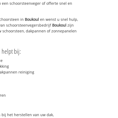
u een schoorsteenveger of offerte snel en
choorsteen in
Boukoul
en wenst u snel hulp,
van schoorsteenvegersbedrijf
Boukoul
zijn
uw schoorsteen, dakpannen of zonnepanelen
l
helpt bij:
ie
kking
akpannen reiniging
ren
bij het herstellen van uw dak,