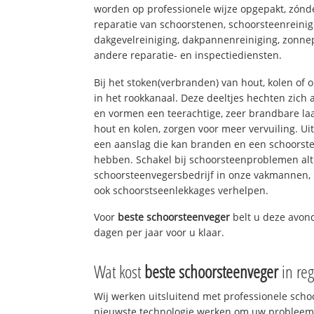
worden op professionele wijze opgepakt, zónd
reparatie van schoorstenen, schoorsteenreinig
dakgevelreiniging, dakpannenreiniging, zon
andere reparatie- en inspectiediensten.
Bij het stoken(verbranden) van hout, kolen of
in het rookkanaal. Deze deeltjes hechten zich
en vormen een teerachtige, zeer brandbare laa
hout en kolen, zorgen voor meer vervuiling. Ui
een aanslag die kan branden en een schoorste
hebben. Schakel bij schoorsteenproblemen alt
schoorsteenvegersbedrijf in onze vakmannen, 
ook schoorstseenlekkages verhelpen.
Voor
beste schoorsteenveger
belt u deze avo
dagen per jaar voor u klaar.
Wat kost
beste schoorsteenveger
in reg
Wij werken uitsluitend met professionele sch
nieuwste technologie werken om uw probleem 