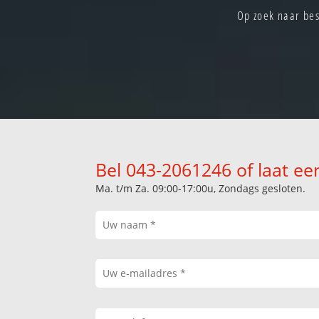
Op zoek naar bes
Bel 043-2061246 of laat ee
Ma. t/m Za. 09:00-17:00u, Zondags gesloten.