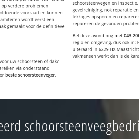
schoorsteenvegen en inspectie,
s op verdere problemen
gevelreiniging, nok reparatie e
voldoende voorraad en kunnen
lekkages opsporen en repareren.
lamiteiten wordt eerst een
repareren de gevonden problem
aak gemaakt voor de definitieve
Bel deze avond nog met
043-20
regio en omgeving, dus ook in: 
uiteraard in 6229 HX Maastrich
vakmensen werkt dan is de kans
voor uw schoorsteen of dak?
bereiken via onderstaand
ver
beste schoorsteenveger
.
erd schoorsteenveegbedri