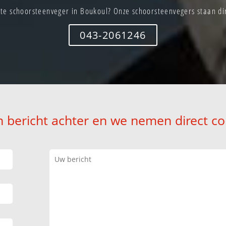
te schoorsteenveger in Boukoul? Onze schoorsteenvegers staan dir
043-2061246
n bericht achter en we nemen direct co