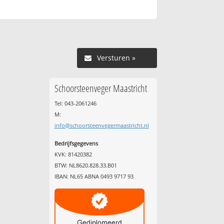
Versturen »
Schoorsteenveger Maastricht
Tel: 043-2061246
M:
info@schoorsteenvegermaastricht.nl
Bedrijfsgegevens
KVK: 81420382
BTW: NL8620.828.33.B01
IBAN: NL65 ABNA 0493 9717 93