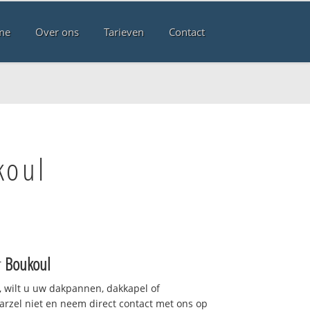
me
Over ons
Tarieven
Contact
koul
r
Boukoul
 wilt u uw dakpannen, dakkapel of
arzel niet en neem direct contact met ons op