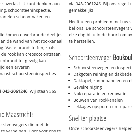
er overlast. U kunt denken aan
via 043-2061246. Bij ons regelt 
ing, schoorsteeninspectie,
gemakkelijk!
nepanelen schoonmaken en
Heeft u een probleem met uw s
bel ons. De schoorsteenvegers 
 olie komen onverbrande deeltjes
elke dag bij u in de buurt om 
 aan de wand van het rookkanaal
te herstellen.
g. Vaste brandstoffen, zoals
t de rook kan creosoot ontstaan,
Schoorsteenveger
Boukou
enbrand tot gevolg kan
ijd een ervaren
Schoorsteenvegen en inspect
naast schoorsteeninspecties
Dakgoten reining en dakbede
Dakkapel, zonnepanelen en d
Gevelreiniging
nd
043-2061246
! Wij staan 365
Nok reparatie en renovatie
Bouwen van rookkanalen
Lekkages opsporen en repare
io Maastricht?
Snel ter plaatse
oorsteenvegers die met de
Onze schoorsteenvegers helpen 
te verhelpen. Door voor ons te