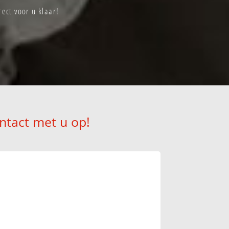
ect voor u klaar!
ntact met u op!