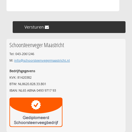
Versturen »
Schoorsteenveger Maastricht
Tel: 043-2061246
M:
info@schoorsteenvegermaastricht.nl
Bedrijfsgegevens
KVK: 81420382
BTW: NL8620.828.33.B01
IBAN: NL65 ABNA 0493 9717 93