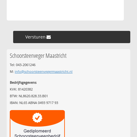
Versturen »
Schoorsteenveger Maastricht
Tel: 043-2061246
M:
info@schoorsteenvegermaastricht.nl
Bedrijfsgegevens
KVK: 81420382
BTW: NL8620.828.33.B01
IBAN: NL65 ABNA 0493 9717 93