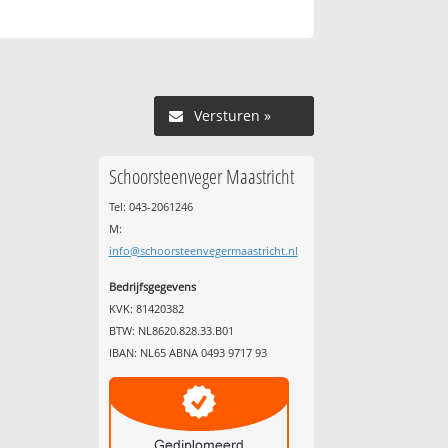
Versturen »
Schoorsteenveger Maastricht
Tel: 043-2061246
M:
info@schoorsteenvegermaastricht.nl
Bedrijfsgegevens
KVK: 81420382
BTW: NL8620.828.33.B01
IBAN: NL65 ABNA 0493 9717 93