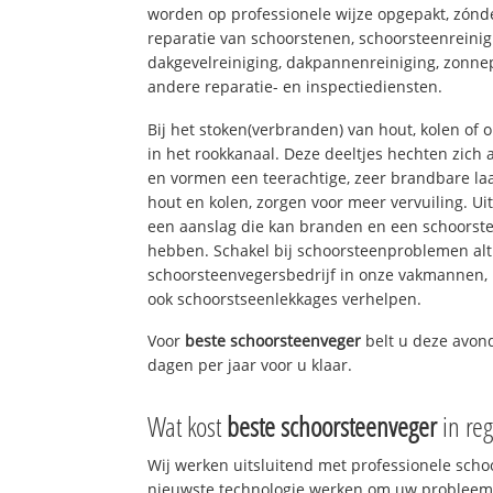
worden op professionele wijze opgepakt, zónd
reparatie van schoorstenen, schoorsteenreinig
dakgevelreiniging, dakpannenreiniging, zon
andere reparatie- en inspectiediensten.
Bij het stoken(verbranden) van hout, kolen of
in het rookkanaal. Deze deeltjes hechten zich
en vormen een teerachtige, zeer brandbare laa
hout en kolen, zorgen voor meer vervuiling. Ui
een aanslag die kan branden en een schoorste
hebben. Schakel bij schoorsteenproblemen alt
schoorsteenvegersbedrijf in onze vakmannen, 
ook schoorstseenlekkages verhelpen.
Voor
beste schoorsteenveger
belt u deze avo
dagen per jaar voor u klaar.
Wat kost
beste schoorsteenveger
in reg
Wij werken uitsluitend met professionele sch
nieuwste technologie werken om uw probleem 