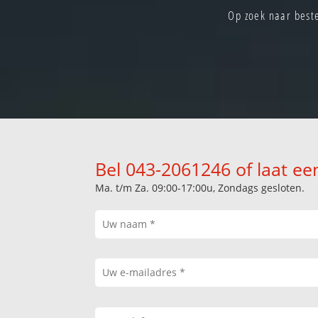
Op zoek naar beste
Bel 043-2061246 of laat ee
Ma. t/m Za. 09:00-17:00u, Zondags gesloten.