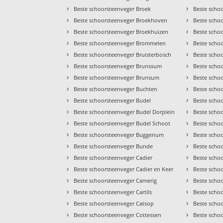
›
›
Beste schoorsteenveger Broek
Beste scho
›
›
Beste schoorsteenveger Broekhoven
Beste scho
›
›
Beste schoorsteenveger Broekhuizen
Beste scho
›
›
Beste schoorsteenveger Brommelen
Beste scho
›
›
Beste schoorsteenveger Bruisterbosch
Beste scho
›
›
Beste schoorsteenveger Brunssum
Beste scho
›
›
Beste schoorsteenveger Brunsum
Beste scho
›
›
Beste schoorsteenveger Buchten
Beste schoo
›
›
Beste schoorsteenveger Budel
Beste scho
›
›
Beste schoorsteenveger Budel Dorplein
Beste scho
›
›
Beste schoorsteenveger Budel Schoot
Beste scho
›
›
Beste schoorsteenveger Buggenum
Beste scho
›
›
Beste schoorsteenveger Bunde
Beste scho
›
›
Beste schoorsteenveger Cadier
Beste schoo
›
›
Beste schoorsteenveger Cadier en Keer
Beste scho
›
›
Beste schoorsteenveger Camerig
Beste scho
›
›
Beste schoorsteenveger Cartils
Beste scho
›
›
Beste schoorsteenveger Catsop
Beste scho
›
›
Beste schoorsteenveger Cottessen
Beste scho