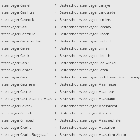
›
rsteenveger Gastel
Beste schoorsteenveger Lanaye
›
orsteenveger Gasthuis
Beste schoorsteenveger Landsrade
›
orsteenveger Gebroek
Beste schoorsteenveger Lemiers
›
orsteenveger Geel
Beste schoorsteenveger Leveroy
›
orsteenveger Geertruid
Beste schoorsteenveger Libeek
›
orsteenveger Geilenkirchen
Beste schoorsteenveger Limbricht
›
orsteenveger Geleen
Beste schoorsteenveger Linne
›
rsteenveger Gellik
Beste schoorsteenveger Linnich
›
orsteenveger Genk
Beste schoorsteenveger Looiwinkel
›
orsteenveger Genzon
Beste schoorsteenveger Lozen
›
orsteenveger Geul
Beste schoorsteenveger Luchthaven Zuid-Limbur
›
orsteenveger Geulhem
Beste schoorsteenveger Maarheeze
›
orsteenveger Geulle
Beste schoorsteenveger Maarheze
›
orsteenveger Geulle aan de Maas
Beste schoorsteenveger Maasband
›
orsteenveger Geverik
Beste schoorsteenveger Maasbracht
›
rsteenveger Gillrath
Beste schoorsteenveger Maaseik
›
orsteenveger Glimbach
Beste schoorsteenveger Maasmechelen
›
orsteenveger Gracht
Beste schoorsteenveger Maastricht
›
orsteenveger Gracht Burggraaf
Beste schoorsteenveger Maastricht Airport