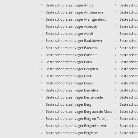
›
›
Beste schoorsteenveger Amby
Beste schoo
›
›
Beste schoorsteenveger Amstenrade
Beste scho
›
›
Beste schoorsteenveger Arensgenhout
Beste scho
›
›
Beste schoorsteenveger Asbroek
Beste scho
›
›
Beste schoorsteenveger Asselt
Beste scho
›
›
Beste schoorsteenveger Baakhoven
Beste scho
›
›
Beste schoorsteenveger Baexem
Beste scho
›
›
Beste schoorsteenveger Banholt
Beste schoo
›
›
Beste schoorsteenveger Bank
Beste scho
›
›
Beste schoorsteenveger Beegden
Beste scho
›
›
Beste schoorsteenveger Beek
Beste scho
›
›
Beste schoorsteenveger Beesel
Beste scho
›
›
Beste schoorsteenveger Bemelen
Beste scho
›
›
Beste schoorsteenveger Benzenrade
Beste scho
›
›
Beste schoorsteenveger Berg
Beste scho
›
›
Beste schoorsteenveger Berg aan de Maas
Beste schoo
›
›
Beste schoorsteenveger Berg en Terblijt
Beste scho
›
›
Beste schoorsteenveger Bergenhuizen
Beste scho
›
›
Beste schoorsteenveger Berghem
Beste scho