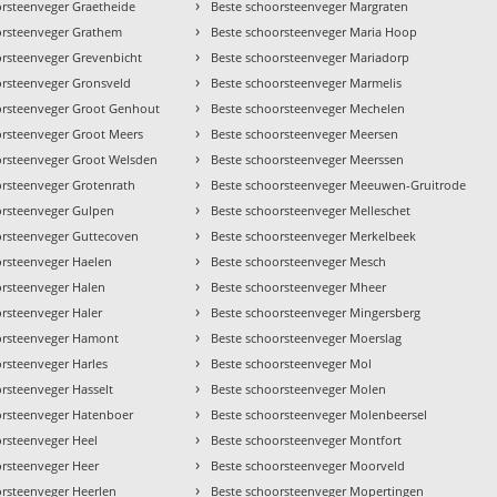
›
orsteenveger Graetheide
Beste schoorsteenveger Margraten
›
orsteenveger Grathem
Beste schoorsteenveger Maria Hoop
›
orsteenveger Grevenbicht
Beste schoorsteenveger Mariadorp
›
orsteenveger Gronsveld
Beste schoorsteenveger Marmelis
›
orsteenveger Groot Genhout
Beste schoorsteenveger Mechelen
›
orsteenveger Groot Meers
Beste schoorsteenveger Meersen
›
orsteenveger Groot Welsden
Beste schoorsteenveger Meerssen
›
orsteenveger Grotenrath
Beste schoorsteenveger Meeuwen-Gruitrode
›
orsteenveger Gulpen
Beste schoorsteenveger Melleschet
›
orsteenveger Guttecoven
Beste schoorsteenveger Merkelbeek
›
orsteenveger Haelen
Beste schoorsteenveger Mesch
›
orsteenveger Halen
Beste schoorsteenveger Mheer
›
orsteenveger Haler
Beste schoorsteenveger Mingersberg
›
orsteenveger Hamont
Beste schoorsteenveger Moerslag
›
rsteenveger Harles
Beste schoorsteenveger Mol
›
rsteenveger Hasselt
Beste schoorsteenveger Molen
›
orsteenveger Hatenboer
Beste schoorsteenveger Molenbeersel
›
orsteenveger Heel
Beste schoorsteenveger Montfort
›
orsteenveger Heer
Beste schoorsteenveger Moorveld
›
orsteenveger Heerlen
Beste schoorsteenveger Mopertingen