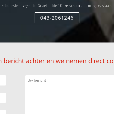
 schoorsteenveger in Graetheide? Onze schoorsteenvegers staan d
043-2061246
n bericht achter en we nemen direct co