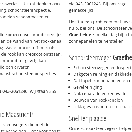
er overlast. U kunt denken aan
via 043-2061246. Bij ons regelt 
ing, schoorsteeninspectie,
gemakkelijk!
nepanelen schoonmaken en
Heeft u een probleem met uw s
hulp, bel ons. De schoorsteenv
 olie komen onverbrande deeltjes
Graetheide
zijn elke dag bij u 
 aan de wand van het rookkanaal
zonnepanelen te herstellen.
g. Vaste brandstoffen, zoals
t de rook kan creosoot ontstaan,
Schoorsteenveger
Graethe
enbrand tot gevolg kan
ijd een ervaren
Schoorsteenvegen en inspect
naast schoorsteeninspecties
Dakgoten reining en dakbede
Dakkapel, zonnepanelen en d
Gevelreiniging
nd
043-2061246
! Wij staan 365
Nok reparatie en renovatie
Bouwen van rookkanalen
Lekkages opsporen en repare
io Maastricht?
Snel ter plaatse
oorsteenvegers die met de
Onze schoorsteenvegers helpen 
te verhelpen. Door voor ons te