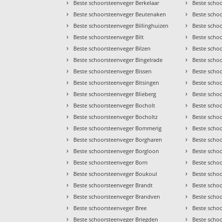
›
›
Beste schoorsteenveger Berkelaar
Beste scho
›
›
Beste schoorsteenveger Beutenaken
Beste scho
›
›
Beste schoorsteenveger Billinghuizen
Beste scho
›
›
Beste schoorsteenveger Bilt
Beste scho
›
›
Beste schoorsteenveger Bilzen
Beste scho
›
›
Beste schoorsteenveger Bingelrade
Beste scho
›
›
Beste schoorsteenveger Bissen
Beste scho
›
›
Beste schoorsteenveger Bitsingen
Beste scho
›
›
Beste schoorsteenveger Blieberg
Beste scho
›
›
Beste schoorsteenveger Bocholt
Beste scho
›
›
Beste schoorsteenveger Bocholtz
Beste scho
›
›
Beste schoorsteenveger Bommerig
Beste scho
›
›
Beste schoorsteenveger Borgharen
Beste scho
›
›
Beste schoorsteenveger Borgloon
Beste scho
›
›
Beste schoorsteenveger Born
Beste schoo
›
›
Beste schoorsteenveger Boukoul
Beste schoo
›
›
Beste schoorsteenveger Brandt
Beste scho
›
›
Beste schoorsteenveger Brandven
Beste scho
›
›
Beste schoorsteenveger Bree
Beste scho
›
›
Beste schoorsteenveger Briegden
Beste scho