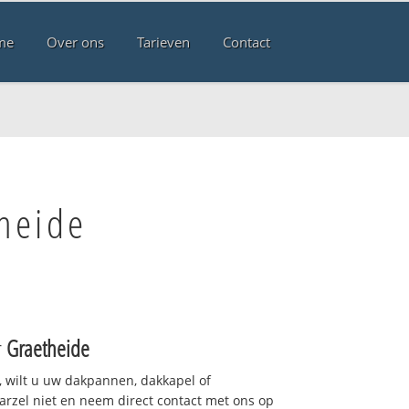
me
Over ons
Tarieven
Contact
heide
r
Graetheide
 wilt u uw dakpannen, dakkapel of
arzel niet en neem direct contact met ons op