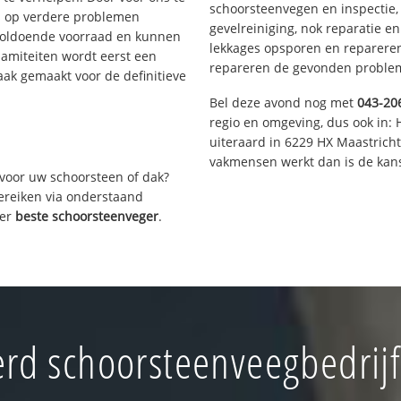
schoorsteenvegen en inspectie,
s op verdere problemen
gevelreiniging, nok reparatie e
voldoende voorraad en kunnen
lekkages opsporen en repareren.
lamiteiten wordt eerst een
repareren de gevonden problem
aak gemaakt voor de definitieve
Bel deze avond nog met
043-20
regio en omgeving, dus ook in: 
uiteraard in 6229 HX Maastrich
vakmensen werkt dan is de kans
voor uw schoorsteen of dak?
bereiken via onderstaand
ver
beste schoorsteenveger
.
rd schoorsteenveegbedrijf