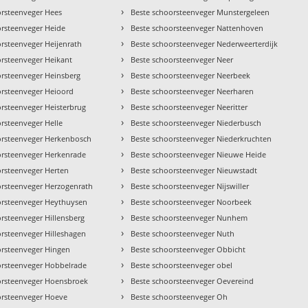
›
orsteenveger Hees
Beste schoorsteenveger Munstergeleen
›
orsteenveger Heide
Beste schoorsteenveger Nattenhoven
›
orsteenveger Heijenrath
Beste schoorsteenveger Nederweerterdijk
›
orsteenveger Heikant
Beste schoorsteenveger Neer
›
orsteenveger Heinsberg
Beste schoorsteenveger Neerbeek
›
orsteenveger Heioord
Beste schoorsteenveger Neerharen
›
orsteenveger Heisterbrug
Beste schoorsteenveger Neeritter
›
rsteenveger Helle
Beste schoorsteenveger Niederbusch
›
orsteenveger Herkenbosch
Beste schoorsteenveger Niederkruchten
›
orsteenveger Herkenrade
Beste schoorsteenveger Nieuwe Heide
›
orsteenveger Herten
Beste schoorsteenveger Nieuwstadt
›
orsteenveger Herzogenrath
Beste schoorsteenveger Nijswiller
›
orsteenveger Heythuysen
Beste schoorsteenveger Noorbeek
›
rsteenveger Hillensberg
Beste schoorsteenveger Nunhem
›
orsteenveger Hilleshagen
Beste schoorsteenveger Nuth
›
orsteenveger Hingen
Beste schoorsteenveger Obbicht
›
orsteenveger Hobbelrade
Beste schoorsteenveger obel
›
orsteenveger Hoensbroek
Beste schoorsteenveger Oevereind
›
orsteenveger Hoeve
Beste schoorsteenveger Oh