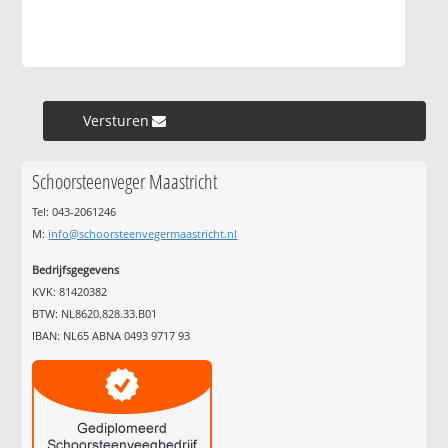
Versturen »
Schoorsteenveger Maastricht
Tel: 043-2061246
M:
info@schoorsteenvegermaastricht.nl
Bedrijfsgegevens
KVK: 81420382
BTW: NL8620.828.33.B01
IBAN: NL65 ABNA 0493 9717 93