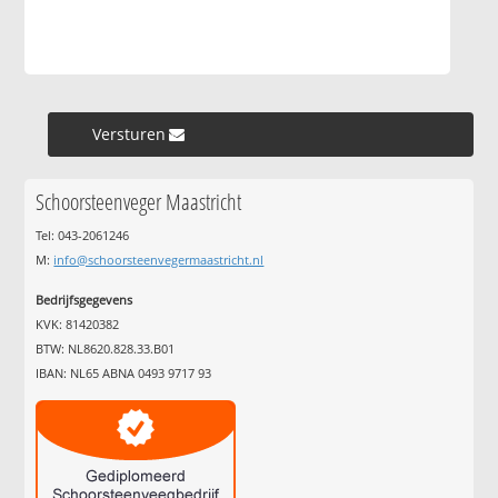
Versturen »
Schoorsteenveger Maastricht
Tel: 043-2061246
M:
info@schoorsteenvegermaastricht.nl
Bedrijfsgegevens
KVK: 81420382
BTW: NL8620.828.33.B01
IBAN: NL65 ABNA 0493 9717 93