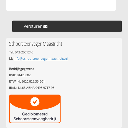
Versturen »
Schoorsteenveger Maastricht
Tel: 043-2061246
M:
info@schoorsteenvegermaastricht.nl
Bedrijfsgegevens
KVK: 81420382
BTW: NL8620.828.33.B01
IBAN: NL65 ABNA 0493 9717 93