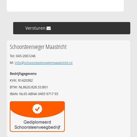
Versturen »
Schoorsteenveger Maastricht
Tel: 043-2061246
M:
info@schoorsteenvegermaastricht.nl
Bedrijfsgegevens
KVK: 81420382
BTW: NL8620.828.33.B01
IBAN: NL65 ABNA 0493 9717 93