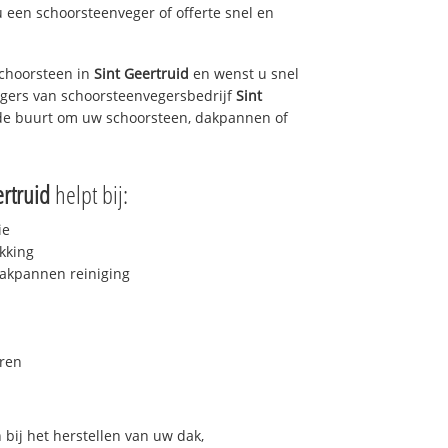
u een schoorsteenveger of offerte snel en
choorsteen in
Sint Geertruid
en wenst u snel
egers van schoorsteenvegersbedrijf
Sint
n de buurt om uw schoorsteen, dakpannen of
ertruid
helpt bij:
ie
kking
akpannen reiniging
ren
bij het herstellen van uw dak,