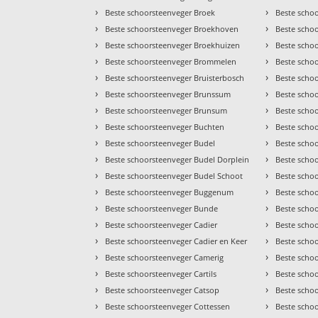
›
›
Beste schoorsteenveger Broek
Beste scho
›
›
Beste schoorsteenveger Broekhoven
Beste scho
›
›
Beste schoorsteenveger Broekhuizen
Beste scho
›
›
Beste schoorsteenveger Brommelen
Beste scho
›
›
Beste schoorsteenveger Bruisterbosch
Beste scho
›
›
Beste schoorsteenveger Brunssum
Beste scho
›
›
Beste schoorsteenveger Brunsum
Beste scho
›
›
Beste schoorsteenveger Buchten
Beste schoo
›
›
Beste schoorsteenveger Budel
Beste scho
›
›
Beste schoorsteenveger Budel Dorplein
Beste scho
›
›
Beste schoorsteenveger Budel Schoot
Beste scho
›
›
Beste schoorsteenveger Buggenum
Beste scho
›
›
Beste schoorsteenveger Bunde
Beste scho
›
›
Beste schoorsteenveger Cadier
Beste schoo
›
›
Beste schoorsteenveger Cadier en Keer
Beste scho
›
›
Beste schoorsteenveger Camerig
Beste scho
›
›
Beste schoorsteenveger Cartils
Beste scho
›
›
Beste schoorsteenveger Catsop
Beste scho
›
›
Beste schoorsteenveger Cottessen
Beste scho