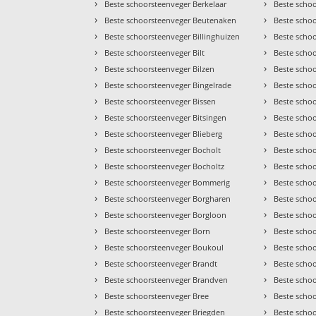
›
›
Beste schoorsteenveger Berkelaar
Beste scho
›
›
Beste schoorsteenveger Beutenaken
Beste scho
›
›
Beste schoorsteenveger Billinghuizen
Beste scho
›
›
Beste schoorsteenveger Bilt
Beste scho
›
›
Beste schoorsteenveger Bilzen
Beste scho
›
›
Beste schoorsteenveger Bingelrade
Beste scho
›
›
Beste schoorsteenveger Bissen
Beste scho
›
›
Beste schoorsteenveger Bitsingen
Beste scho
›
›
Beste schoorsteenveger Blieberg
Beste scho
›
›
Beste schoorsteenveger Bocholt
Beste scho
›
›
Beste schoorsteenveger Bocholtz
Beste scho
›
›
Beste schoorsteenveger Bommerig
Beste scho
›
›
Beste schoorsteenveger Borgharen
Beste scho
›
›
Beste schoorsteenveger Borgloon
Beste scho
›
›
Beste schoorsteenveger Born
Beste schoo
›
›
Beste schoorsteenveger Boukoul
Beste schoo
›
›
Beste schoorsteenveger Brandt
Beste scho
›
›
Beste schoorsteenveger Brandven
Beste scho
›
›
Beste schoorsteenveger Bree
Beste scho
›
›
Beste schoorsteenveger Briegden
Beste scho