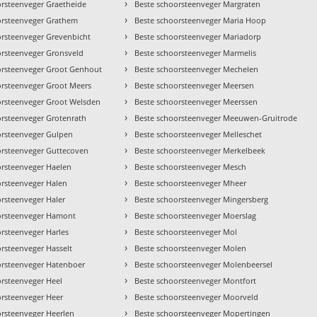
›
orsteenveger Graetheide
Beste schoorsteenveger Margraten
›
orsteenveger Grathem
Beste schoorsteenveger Maria Hoop
›
orsteenveger Grevenbicht
Beste schoorsteenveger Mariadorp
›
orsteenveger Gronsveld
Beste schoorsteenveger Marmelis
›
orsteenveger Groot Genhout
Beste schoorsteenveger Mechelen
›
orsteenveger Groot Meers
Beste schoorsteenveger Meersen
›
orsteenveger Groot Welsden
Beste schoorsteenveger Meerssen
›
orsteenveger Grotenrath
Beste schoorsteenveger Meeuwen-Gruitrode
›
orsteenveger Gulpen
Beste schoorsteenveger Melleschet
›
orsteenveger Guttecoven
Beste schoorsteenveger Merkelbeek
›
orsteenveger Haelen
Beste schoorsteenveger Mesch
›
orsteenveger Halen
Beste schoorsteenveger Mheer
›
orsteenveger Haler
Beste schoorsteenveger Mingersberg
›
orsteenveger Hamont
Beste schoorsteenveger Moerslag
›
rsteenveger Harles
Beste schoorsteenveger Mol
›
rsteenveger Hasselt
Beste schoorsteenveger Molen
›
orsteenveger Hatenboer
Beste schoorsteenveger Molenbeersel
›
orsteenveger Heel
Beste schoorsteenveger Montfort
›
orsteenveger Heer
Beste schoorsteenveger Moorveld
›
orsteenveger Heerlen
Beste schoorsteenveger Mopertingen