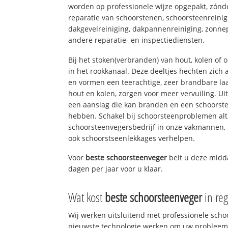
worden op professionele wijze opgepakt, zónd
reparatie van schoorstenen, schoorsteenreinig
dakgevelreiniging, dakpannenreiniging, zon
andere reparatie- en inspectiediensten.
Bij het stoken(verbranden) van hout, kolen of
in het rookkanaal. Deze deeltjes hechten zich
en vormen een teerachtige, zeer brandbare laa
hout en kolen, zorgen voor meer vervuiling. Ui
een aanslag die kan branden en een schoorste
hebben. Schakel bij schoorsteenproblemen alt
schoorsteenvegersbedrijf in onze vakmannen, 
ook schoorstseenlekkages verhelpen.
Voor
beste schoorsteenveger
belt u deze mid
dagen per jaar voor u klaar.
Wat kost
beste schoorsteenveger
in reg
Wij werken uitsluitend met professionele sch
nieuwste technologie werken om uw probleem 