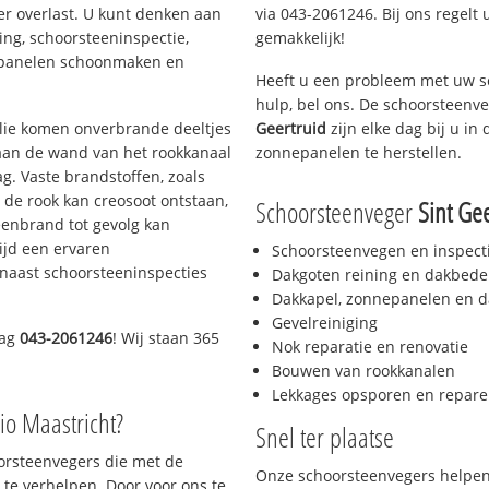
er overlast. U kunt denken aan
via 043-2061246. Bij ons regelt 
ing, schoorsteeninspectie,
gemakkelijk!
nepanelen schoonmaken en
Heeft u een probleem met uw s
hulp, bel ons. De schoorsteenv
 olie komen onverbrande deeltjes
Geertruid
zijn elke dag bij u i
 aan de wand van het rookkanaal
zonnepanelen te herstellen.
g. Vaste brandstoffen, zoals
t de rook kan creosoot ontstaan,
Schoorsteenveger
Sint Ge
enbrand tot gevolg kan
ijd een ervaren
Schoorsteenvegen en inspect
naast schoorsteeninspecties
Dakgoten reining en dakbede
Dakkapel, zonnepanelen en d
Gevelreiniging
dag
043-2061246
! Wij staan 365
Nok reparatie en renovatie
Bouwen van rookkanalen
Lekkages opsporen en repare
io Maastricht?
Snel ter plaatse
oorsteenvegers die met de
Onze schoorsteenvegers helpen 
te verhelpen. Door voor ons te