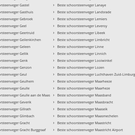
›
rsteenveger Gastel
Beste schoorsteenveger Lanaye
›
orsteenveger Gasthuis
Beste schoorsteenveger Landsrade
›
orsteenveger Gebroek
Beste schoorsteenveger Lemiers
›
orsteenveger Geel
Beste schoorsteenveger Leveroy
›
orsteenveger Geertruid
Beste schoorsteenveger Libeek
›
orsteenveger Geilenkirchen
Beste schoorsteenveger Limbricht
›
orsteenveger Geleen
Beste schoorsteenveger Linne
›
rsteenveger Gellik
Beste schoorsteenveger Linnich
›
orsteenveger Genk
Beste schoorsteenveger Looiwinkel
›
orsteenveger Genzon
Beste schoorsteenveger Lozen
›
orsteenveger Geul
Beste schoorsteenveger Luchthaven Zuid-Limbur
›
orsteenveger Geulhem
Beste schoorsteenveger Maarheeze
›
orsteenveger Geulle
Beste schoorsteenveger Maarheze
›
orsteenveger Geulle aan de Maas
Beste schoorsteenveger Maasband
›
orsteenveger Geverik
Beste schoorsteenveger Maasbracht
›
rsteenveger Gillrath
Beste schoorsteenveger Maaseik
›
orsteenveger Glimbach
Beste schoorsteenveger Maasmechelen
›
orsteenveger Gracht
Beste schoorsteenveger Maastricht
›
orsteenveger Gracht Burggraaf
Beste schoorsteenveger Maastricht Airport