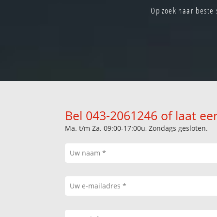
Op zoek naar beste 
Bel 043-2061246 of laat ee
Ma. t/m Za. 09:00-17:00u, Zondags gesloten.