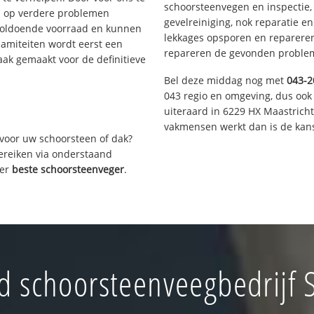
schoorsteenvegen en inspectie,
s op verdere problemen
gevelreiniging, nok reparatie e
voldoende voorraad en kunnen
lekkages opsporen en repareren.
lamiteiten wordt eerst een
repareren de gevonden problem
aak gemaakt voor de definitieve
Bel deze middag nog met
043-2
043 regio en omgeving, dus ook 
uiteraard in 6229 HX Maastrich
vakmensen werkt dan is de kans
voor uw schoorsteen of dak?
bereiken via onderstaand
ver
beste schoorsteenveger
.
 schoorsteenveegbedrijf S