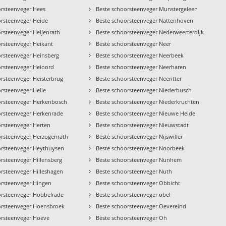
›
orsteenveger Hees
Beste schoorsteenveger Munstergeleen
›
orsteenveger Heide
Beste schoorsteenveger Nattenhoven
›
orsteenveger Heijenrath
Beste schoorsteenveger Nederweerterdijk
›
orsteenveger Heikant
Beste schoorsteenveger Neer
›
orsteenveger Heinsberg
Beste schoorsteenveger Neerbeek
›
orsteenveger Heioord
Beste schoorsteenveger Neerharen
›
orsteenveger Heisterbrug
Beste schoorsteenveger Neeritter
›
rsteenveger Helle
Beste schoorsteenveger Niederbusch
›
orsteenveger Herkenbosch
Beste schoorsteenveger Niederkruchten
›
orsteenveger Herkenrade
Beste schoorsteenveger Nieuwe Heide
›
orsteenveger Herten
Beste schoorsteenveger Nieuwstadt
›
orsteenveger Herzogenrath
Beste schoorsteenveger Nijswiller
›
orsteenveger Heythuysen
Beste schoorsteenveger Noorbeek
›
rsteenveger Hillensberg
Beste schoorsteenveger Nunhem
›
orsteenveger Hilleshagen
Beste schoorsteenveger Nuth
›
orsteenveger Hingen
Beste schoorsteenveger Obbicht
›
orsteenveger Hobbelrade
Beste schoorsteenveger obel
›
orsteenveger Hoensbroek
Beste schoorsteenveger Oevereind
›
orsteenveger Hoeve
Beste schoorsteenveger Oh