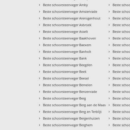
›
›
Beste schoorsteenveger Amby
Beste schoo
›
›
Beste schoorsteenveger Amstenrade
Beste scho
›
›
Beste schoorsteenveger Arensgenhout
Beste scho
›
›
Beste schoorsteenveger Asbroek
Beste scho
›
›
Beste schoorsteenveger Asselt
Beste scho
›
›
Beste schoorsteenveger Baakhoven
Beste scho
›
›
Beste schoorsteenveger Baexem
Beste scho
›
›
Beste schoorsteenveger Banholt
Beste schoo
›
›
Beste schoorsteenveger Bank
Beste scho
›
›
Beste schoorsteenveger Beegden
Beste scho
›
›
Beste schoorsteenveger Beek
Beste scho
›
›
Beste schoorsteenveger Beesel
Beste scho
›
›
Beste schoorsteenveger Bemelen
Beste scho
›
›
Beste schoorsteenveger Benzenrade
Beste scho
›
›
Beste schoorsteenveger Berg
Beste scho
›
›
Beste schoorsteenveger Berg aan de Maas
Beste schoo
›
›
Beste schoorsteenveger Berg en Terblijt
Beste scho
›
›
Beste schoorsteenveger Bergenhuizen
Beste scho
›
›
Beste schoorsteenveger Berghem
Beste scho