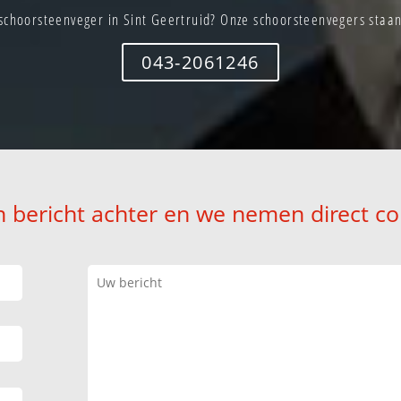
schoorsteenveger in Sint Geertruid? Onze schoorsteenvegers staan 
043-2061246
n bericht achter en we nemen direct co