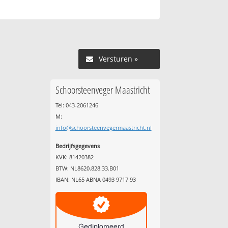
Versturen »
Schoorsteenveger Maastricht
Tel: 043-2061246
M:
info@schoorsteenvegermaastricht.nl
Bedrijfsgegevens
KVK: 81420382
BTW: NL8620.828.33.B01
IBAN: NL65 ABNA 0493 9717 93