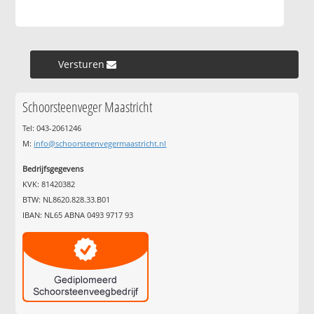
Versturen »
Schoorsteenveger Maastricht
Tel: 043-2061246
M:
info@schoorsteenvegermaastricht.nl
Bedrijfsgegevens
KVK: 81420382
BTW: NL8620.828.33.B01
IBAN: NL65 ABNA 0493 9717 93