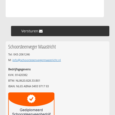
Versturen »
Schoorsteenveger Maastricht
Tel: 043-2061246
M:
info@schoorsteenvegermaastricht.nl
Bedrijfsgegevens
KVK: 81420382
BTW: NL8620.828.33.B01
IBAN: NL65 ABNA 0493 9717 93