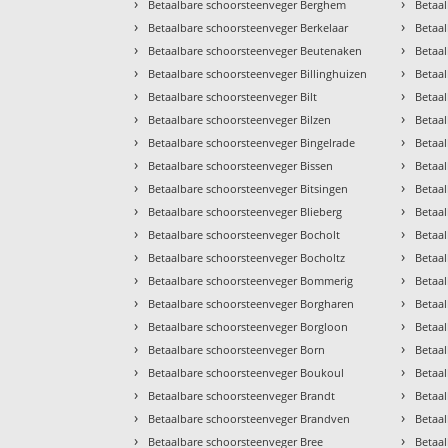
›
›
Betaalbare schoorsteenveger Berghem
Betaal
›
›
Betaalbare schoorsteenveger Berkelaar
Betaa
›
›
Betaalbare schoorsteenveger Beutenaken
Betaa
›
›
Betaalbare schoorsteenveger Billinghuizen
Betaa
›
›
Betaalbare schoorsteenveger Bilt
Betaa
›
›
Betaalbare schoorsteenveger Bilzen
Betaa
›
›
Betaalbare schoorsteenveger Bingelrade
Betaa
›
›
Betaalbare schoorsteenveger Bissen
Betaa
›
›
Betaalbare schoorsteenveger Bitsingen
Betaa
›
›
Betaalbare schoorsteenveger Blieberg
Betaa
›
›
Betaalbare schoorsteenveger Bocholt
Betaa
›
›
Betaalbare schoorsteenveger Bocholtz
Betaa
›
›
Betaalbare schoorsteenveger Bommerig
Betaa
›
›
Betaalbare schoorsteenveger Borgharen
Betaal
›
›
Betaalbare schoorsteenveger Borgloon
Betaa
›
›
Betaalbare schoorsteenveger Born
Betaal
›
›
Betaalbare schoorsteenveger Boukoul
Betaal
›
›
Betaalbare schoorsteenveger Brandt
Betaa
›
›
Betaalbare schoorsteenveger Brandven
Betaa
›
›
Betaalbare schoorsteenveger Bree
Betaa