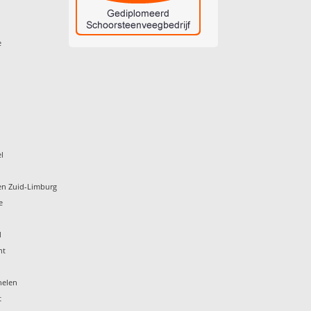
e
l
en Zuid-Limburg
e
d
ht
helen
t