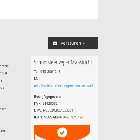
Versturen »
Schoorsteenveger Maastricht
enrade
Tel: 043-2061246
nhout
M:
rs
info@schoorsteenvegermaastricht.nl
sden
Bedrijfsgegevens
KVK: 81420382
osch
BTW: NL8620.828.33.B01
IBAN: NL65 ABNA 0493 9717 93
tert