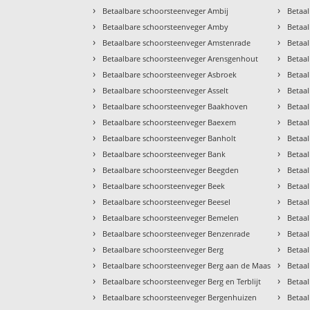
›
›
Betaalbare schoorsteenveger Ambij
Betaa
›
›
Betaalbare schoorsteenveger Amby
Betaal
›
›
Betaalbare schoorsteenveger Amstenrade
Betaa
›
›
Betaalbare schoorsteenveger Arensgenhout
Betaa
›
›
Betaalbare schoorsteenveger Asbroek
Betaa
›
›
Betaalbare schoorsteenveger Asselt
Betaa
›
›
Betaalbare schoorsteenveger Baakhoven
Betaa
›
›
Betaalbare schoorsteenveger Baexem
Betaa
›
›
Betaalbare schoorsteenveger Banholt
Betaal
›
›
Betaalbare schoorsteenveger Bank
Betaa
›
›
Betaalbare schoorsteenveger Beegden
Betaa
›
›
Betaalbare schoorsteenveger Beek
Betaa
›
›
Betaalbare schoorsteenveger Beesel
Betaa
›
›
Betaalbare schoorsteenveger Bemelen
Betaa
›
›
Betaalbare schoorsteenveger Benzenrade
Betaa
›
›
Betaalbare schoorsteenveger Berg
Betaa
›
›
Betaalbare schoorsteenveger Berg aan de Maas
Betaal
›
›
Betaalbare schoorsteenveger Berg en Terblijt
Betaa
›
›
Betaalbare schoorsteenveger Bergenhuizen
Betaa