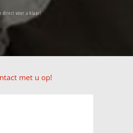
direct voor u klaar!
ntact met u op!