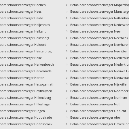
›
lbare schoorsteenveger Heerlen
Betaalbare schoorsteenveger Mopertin
›
lbare schoorsteenveger Hees
Betaalbare schoorsteenveger Munsterg
›
lbare schoorsteenveger Heide
Betaalbare schoorsteenveger Nattenho
›
bare schoorsteenveger Heijenrath
Betaalbare schoorsteenveger Nederweer
›
lbare schoorsteenveger Heikant
Betaalbare schoorsteenveger Neer
›
lbare schoorsteenveger Heinsberg
Betaalbare schoorsteenveger Neerbeek
›
lbare schoorsteenveger Heioord
Betaalbare schoorsteenveger Neerhare
›
lbare schoorsteenveger Heisterbrug
Betaalbare schoorsteenveger Neeritter
›
bare schoorsteenveger Helle
Betaalbare schoorsteenveger Niederbu
›
lbare schoorsteenveger Herkenbosch
Betaalbare schoorsteenveger Niederkr
›
lbare schoorsteenveger Herkenrade
Betaalbare schoorsteenveger Nieuwe H
›
lbare schoorsteenveger Herten
Betaalbare schoorsteenveger Nieuwsta
›
lbare schoorsteenveger Herzogenrath
Betaalbare schoorsteenveger Nijswiller
›
lbare schoorsteenveger Heythuysen
Betaalbare schoorsteenveger Noorbeek
›
bare schoorsteenveger Hillensberg
Betaalbare schoorsteenveger Nunhem
›
lbare schoorsteenveger Hilleshagen
Betaalbare schoorsteenveger Nuth
›
lbare schoorsteenveger Hingen
Betaalbare schoorsteenveger Obbicht
›
lbare schoorsteenveger Hobbelrade
Betaalbare schoorsteenveger obel
›
lbare schoorsteenveger Hoensbroek
Betaalbare schoorsteenveger Oeverein