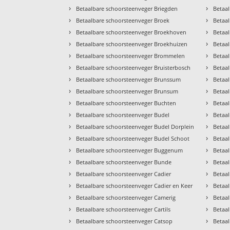
›
›
Betaalbare schoorsteenveger Briegden
Betaa
›
›
Betaalbare schoorsteenveger Broek
Betaa
›
›
Betaalbare schoorsteenveger Broekhoven
Betaa
›
›
Betaalbare schoorsteenveger Broekhuizen
Betaal
›
›
Betaalbare schoorsteenveger Brommelen
Betaa
›
›
Betaalbare schoorsteenveger Bruisterbosch
Betaa
›
›
Betaalbare schoorsteenveger Brunssum
Betaa
›
›
Betaalbare schoorsteenveger Brunsum
Betaa
›
›
Betaalbare schoorsteenveger Buchten
Betaal
›
›
Betaalbare schoorsteenveger Budel
Betaa
›
›
Betaalbare schoorsteenveger Budel Dorplein
Betaa
›
›
Betaalbare schoorsteenveger Budel Schoot
Betaa
›
›
Betaalbare schoorsteenveger Buggenum
Betaa
›
›
Betaalbare schoorsteenveger Bunde
Betaa
›
›
Betaalbare schoorsteenveger Cadier
Betaal
›
›
Betaalbare schoorsteenveger Cadier en Keer
Betaa
›
›
Betaalbare schoorsteenveger Camerig
Betaa
›
›
Betaalbare schoorsteenveger Cartils
Betaa
›
›
Betaalbare schoorsteenveger Catsop
Betaa