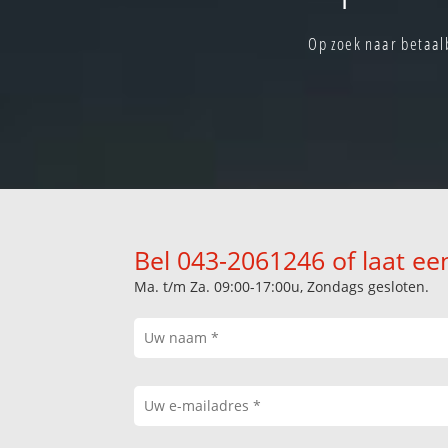
Op zoek naar betaal
Bel 043-2061246 of laat ee
Ma. t/m Za. 09:00-17:00u, Zondags gesloten.