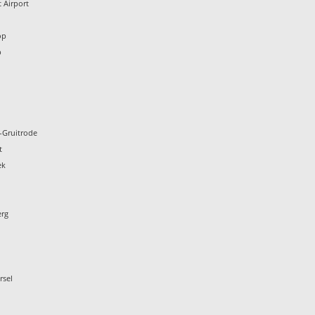
 Airport
n
op
p
-Gruitrode
t
ek
erg
rsel