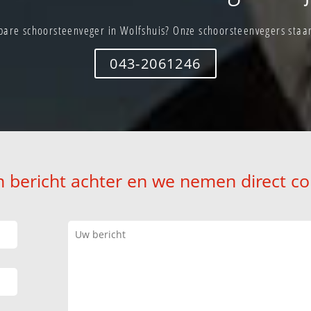
bare schoorsteenveger in Wolfshuis? Onze schoorsteenvegers staan 
043-2061246
n bericht achter en we nemen direct co