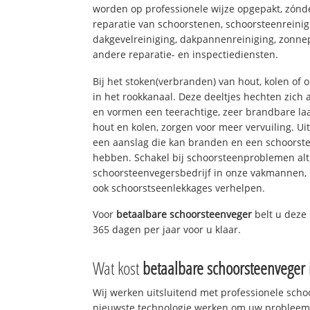
worden op professionele wijze opgepakt, zónd
reparatie van schoorstenen, schoorsteenreinig
dakgevelreiniging, dakpannenreiniging, zon
andere reparatie- en inspectiediensten.
Bij het stoken(verbranden) van hout, kolen of
in het rookkanaal. Deze deeltjes hechten zich
en vormen een teerachtige, zeer brandbare laa
hout en kolen, zorgen voor meer vervuiling. Ui
een aanslag die kan branden en een schoorste
hebben. Schakel bij schoorsteenproblemen alt
schoorsteenvegersbedrijf in onze vakmannen, 
ook schoorstseenlekkages verhelpen.
Voor
betaalbare schoorsteenveger
belt u dez
365 dagen per jaar voor u klaar.
Wat kost
betaalbare schoorsteenveger
Wij werken uitsluitend met professionele sch
nieuwste technologie werken om uw probleem 