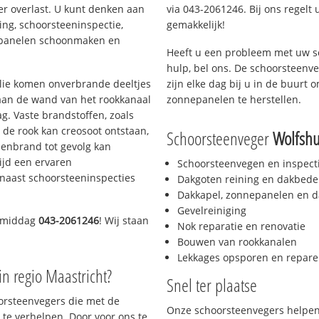
er overlast. U kunt denken aan
via 043-2061246. Bij ons regelt 
ing, schoorsteeninspectie,
gemakkelijk!
nepanelen schoonmaken en
Heeft u een probleem met uw s
hulp, bel ons. De schoorsteenv
 olie komen onverbrande deeltjes
zijn elke dag bij u in de buurt
 aan de wand van het rookkanaal
zonnepanelen te herstellen.
g. Vaste brandstoffen, zoals
t de rook kan creosoot ontstaan,
Schoorsteenveger
Wolfshu
enbrand tot gevolg kan
ijd een ervaren
Schoorsteenvegen en inspect
naast schoorsteeninspecties
Dakgoten reining en dakbede
Dakkapel, zonnepanelen en d
Gevelreiniging
e middag
043-2061246
! Wij staan
Nok reparatie en renovatie
Bouwen van rookkanalen
Lekkages opsporen en repare
in regio Maastricht?
Snel ter plaatse
oorsteenvegers die met de
Onze schoorsteenvegers helpen 
te verhelpen. Door voor ons te