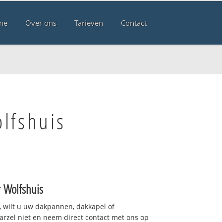
me
Over ons
Tarieven
Contact
lfshuis
r
Wolfshuis
 wilt u uw dakpannen, dakkapel of
arzel niet en neem direct contact met ons op