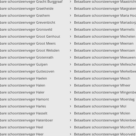
›
bare schoorsteenveger Gracht Burggraaf
Betaalbare schoorsteenveger Maastricht
›
lbare schoorsteenveger Graetheide
Betaalbare schoorsteenveger Margrate
›
lbare schoorsteenveger Grathem
Betaalbare schoorsteenveger Maria Ho
›
lbare schoorsteenveger Grevenbicht
Betaalbare schoorsteenveger Mariador
›
lbare schoorsteenveger Gronsveld
Betaalbare schoorsteenveger Marmelis
›
lbare schoorsteenveger Groot Genhout
Betaalbare schoorsteenveger Mechelen
›
lbare schoorsteenveger Groot Meers
Betaalbare schoorsteenveger Meersen
›
lbare schoorsteenveger Groot Welsden
Betaalbare schoorsteenveger Meerssen
›
lbare schoorsteenveger Grotenrath
Betaalbare schoorsteenveger Meeuwen
›
lbare schoorsteenveger Gulpen
Betaalbare schoorsteenveger Mellesche
›
lbare schoorsteenveger Guttecoven
Betaalbare schoorsteenveger Merkelbe
›
lbare schoorsteenveger Haelen
Betaalbare schoorsteenveger Mesch
›
lbare schoorsteenveger Halen
Betaalbare schoorsteenveger Mheer
›
bare schoorsteenveger Haler
Betaalbare schoorsteenveger Mingersb
›
lbare schoorsteenveger Hamont
Betaalbare schoorsteenveger Moerslag
›
bare schoorsteenveger Harles
Betaalbare schoorsteenveger Mol
›
bare schoorsteenveger Hasselt
Betaalbare schoorsteenveger Molen
›
lbare schoorsteenveger Hatenboer
Betaalbare schoorsteenveger Molenbee
›
lbare schoorsteenveger Heel
Betaalbare schoorsteenveger Montfort
›
lbare schoorsteenveger Heer
Betaalbare schoorsteenveger Moorveld