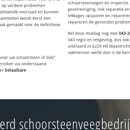
schoorsteenvegen en inspectie,
s op verdere problemen
gevelreiniging, nok reparatie e
voldoende voorraad en kunnen
lekkages opsporen en repareren.
lamiteiten wordt eerst een
repareren de gevonden problem
aak gemaakt voor de definitieve
Bel deze middag nog met
043-2
043 regio en omgeving, dus ook 
uiteraard in 6229 HX Maastrich
vakmensen werkt dan is de kans
voor uw schoorsteen of dak?
bereiken via onderstaand
ver
betaalbare
rd schoorsteenveegbedrij