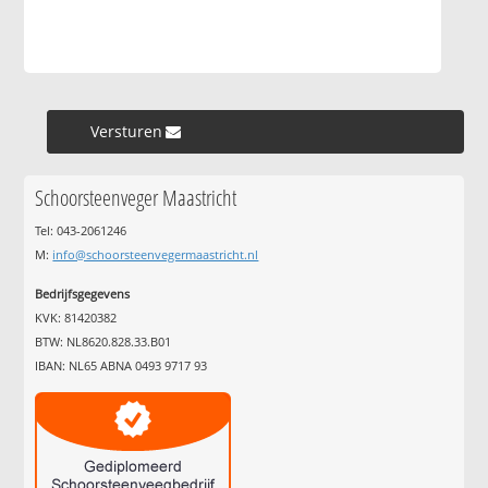
Versturen »
Schoorsteenveger Maastricht
Tel: 043-2061246
M:
info@schoorsteenvegermaastricht.nl
Bedrijfsgegevens
KVK: 81420382
BTW: NL8620.828.33.B01
IBAN: NL65 ABNA 0493 9717 93