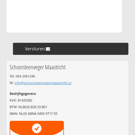
Versturen »
Schoorsteenveger Maastricht
Tel: 043-2061246
M:
info@schoorsteenvegermaastricht.nl
Bedrijfsgegevens
KVK: 81420382
BTW: NL8620.828.33.B01
IBAN: NL65 ABNA 0493 9717 93