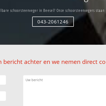
lbare schoorsteenveger in Beesel? Onze schoorsteenvegers staan d
043-2061246
n bericht achter en we nemen direct co