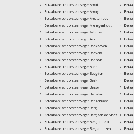
›
›
Betaalbare schoorsteenveger Ambij
Betaa
›
›
Betaalbare schoorsteenveger Amby
Betaal
›
›
Betaalbare schoorsteenveger Amstenrade
Betaa
›
›
Betaalbare schoorsteenveger Arensgenhout
Betaa
›
›
Betaalbare schoorsteenveger Asbroek
Betaa
›
›
Betaalbare schoorsteenveger Asselt
Betaa
›
›
Betaalbare schoorsteenveger Baakhoven
Betaa
›
›
Betaalbare schoorsteenveger Baexem
Betaa
›
›
Betaalbare schoorsteenveger Banholt
Betaal
›
›
Betaalbare schoorsteenveger Bank
Betaa
›
›
Betaalbare schoorsteenveger Beegden
Betaa
›
›
Betaalbare schoorsteenveger Beek
Betaa
›
›
Betaalbare schoorsteenveger Beesel
Betaa
›
›
Betaalbare schoorsteenveger Bemelen
Betaa
›
›
Betaalbare schoorsteenveger Benzenrade
Betaa
›
›
Betaalbare schoorsteenveger Berg
Betaa
›
›
Betaalbare schoorsteenveger Berg aan de Maas
Betaal
›
›
Betaalbare schoorsteenveger Berg en Terblijt
Betaa
›
›
Betaalbare schoorsteenveger Bergenhuizen
Betaa