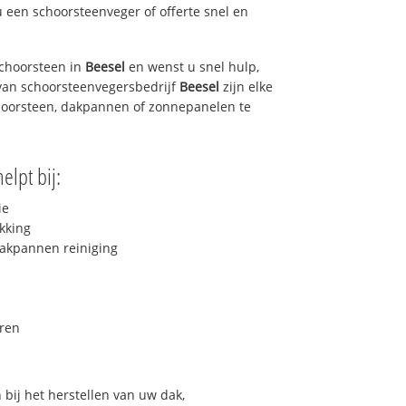
u een schoorsteenveger of offerte snel en
choorsteen in
Beesel
en wenst u snel hulp,
van schoorsteenvegersbedrijf
Beesel
zijn elke
hoorsteen, dakpannen of zonnepanelen te
elpt bij:
ie
kking
akpannen reiniging
ren
bij het herstellen van uw dak,