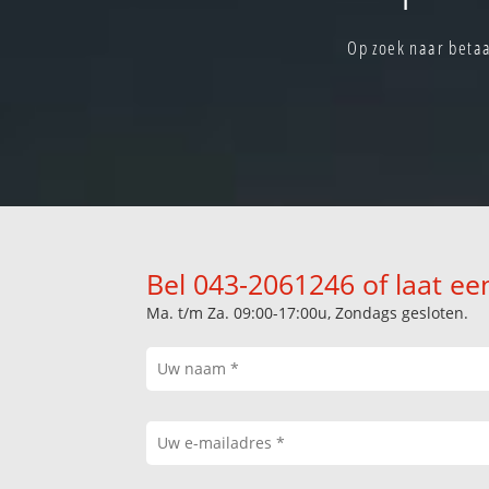
Op zoek naar betaa
Bel 043-2061246 of laat ee
Ma. t/m Za. 09:00-17:00u, Zondags gesloten.