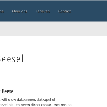
me
Over ons
Tarieven
Contact
Beesel
r
Beesel
 wilt u uw dakpannen, dakkapel of
arzel niet en neem direct contact met ons op