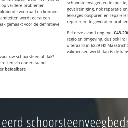
schoorsteenvegen en inspectie,
s op verdere problemen
gevelreiniging, nok reparatie e
voldoende voorraad en kunnen
lekkages opsporen en repareren.
lamiteiten wordt eerst een
repareren de gevonden problem
aak gemaakt voor de definitieve
Bel deze avond nog met
043-20
regio en omgeving, dus ook in: 
uiteraard in 6229 HX Maastrich
vakmensen werkt dan is de kans
voor uw schoorsteen of dak?
bereiken via onderstaand
ver
betaalbare
eerd schoorsteenveegbedri