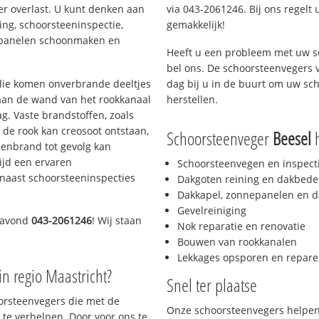
er overlast. U kunt denken aan
via 043-2061246. Bij ons regelt 
ing, schoorsteeninspectie,
gemakkelijk!
nepanelen schoonmaken en
Heeft u een probleem met uw s
bel ons. De schoorsteenvegers 
 olie komen onverbrande deeltjes
dag bij u in de buurt om uw sc
 aan de wand van het rookkanaal
herstellen.
g. Vaste brandstoffen, zoals
t de rook kan creosoot ontstaan,
Schoorsteenveger
Beesel
h
enbrand tot gevolg kan
ijd een ervaren
Schoorsteenvegen en inspect
naast schoorsteeninspecties
Dakgoten reining en dakbede
Dakkapel, zonnepanelen en d
Gevelreiniging
 avond
043-2061246
! Wij staan
Nok reparatie en renovatie
Bouwen van rookkanalen
Lekkages opsporen en repare
in regio Maastricht?
Snel ter plaatse
oorsteenvegers die met de
Onze schoorsteenvegers helpen 
te verhelpen. Door voor ons te