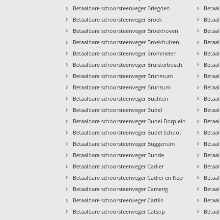
›
›
Betaalbare schoorsteenveger Briegden
Betaa
›
›
Betaalbare schoorsteenveger Broek
Betaa
›
›
Betaalbare schoorsteenveger Broekhoven
Betaa
›
›
Betaalbare schoorsteenveger Broekhuizen
Betaal
›
›
Betaalbare schoorsteenveger Brommelen
Betaa
›
›
Betaalbare schoorsteenveger Bruisterbosch
Betaa
›
›
Betaalbare schoorsteenveger Brunssum
Betaa
›
›
Betaalbare schoorsteenveger Brunsum
Betaa
›
›
Betaalbare schoorsteenveger Buchten
Betaal
›
›
Betaalbare schoorsteenveger Budel
Betaa
›
›
Betaalbare schoorsteenveger Budel Dorplein
Betaa
›
›
Betaalbare schoorsteenveger Budel Schoot
Betaa
›
›
Betaalbare schoorsteenveger Buggenum
Betaa
›
›
Betaalbare schoorsteenveger Bunde
Betaa
›
›
Betaalbare schoorsteenveger Cadier
Betaal
›
›
Betaalbare schoorsteenveger Cadier en Keer
Betaa
›
›
Betaalbare schoorsteenveger Camerig
Betaa
›
›
Betaalbare schoorsteenveger Cartils
Betaa
›
›
Betaalbare schoorsteenveger Catsop
Betaa