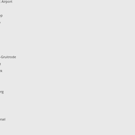
 Airport
n
op
p
-Gruitrode
t
ek
erg
rsel