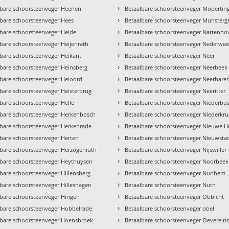
›
lbare schoorsteenveger Heerlen
Betaalbare schoorsteenveger Mopertin
›
lbare schoorsteenveger Hees
Betaalbare schoorsteenveger Munsterg
›
lbare schoorsteenveger Heide
Betaalbare schoorsteenveger Nattenho
›
bare schoorsteenveger Heijenrath
Betaalbare schoorsteenveger Nederweer
›
lbare schoorsteenveger Heikant
Betaalbare schoorsteenveger Neer
›
lbare schoorsteenveger Heinsberg
Betaalbare schoorsteenveger Neerbeek
›
lbare schoorsteenveger Heioord
Betaalbare schoorsteenveger Neerhare
›
lbare schoorsteenveger Heisterbrug
Betaalbare schoorsteenveger Neeritter
›
bare schoorsteenveger Helle
Betaalbare schoorsteenveger Niederbu
›
lbare schoorsteenveger Herkenbosch
Betaalbare schoorsteenveger Niederkr
›
lbare schoorsteenveger Herkenrade
Betaalbare schoorsteenveger Nieuwe H
›
lbare schoorsteenveger Herten
Betaalbare schoorsteenveger Nieuwsta
›
lbare schoorsteenveger Herzogenrath
Betaalbare schoorsteenveger Nijswiller
›
lbare schoorsteenveger Heythuysen
Betaalbare schoorsteenveger Noorbeek
›
bare schoorsteenveger Hillensberg
Betaalbare schoorsteenveger Nunhem
›
lbare schoorsteenveger Hilleshagen
Betaalbare schoorsteenveger Nuth
›
lbare schoorsteenveger Hingen
Betaalbare schoorsteenveger Obbicht
›
lbare schoorsteenveger Hobbelrade
Betaalbare schoorsteenveger obel
›
lbare schoorsteenveger Hoensbroek
Betaalbare schoorsteenveger Oeverein