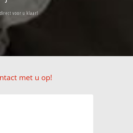
irect voor u klaar!
ntact met u op!