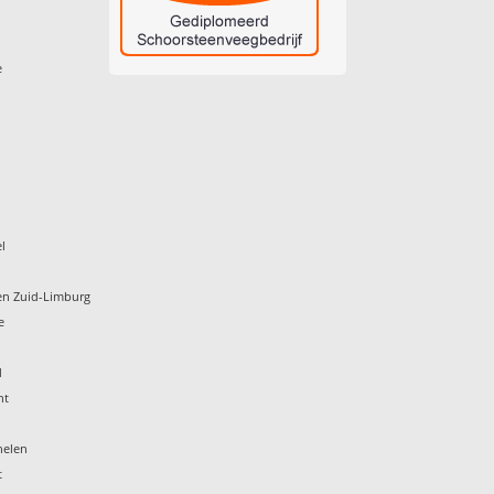
e
l
en Zuid-Limburg
e
d
ht
helen
t