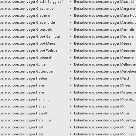
›
bare schoorsteenveger Gracht Burggraaf
Betaalbare schoorsteenveger Maastricht
›
lbare schoorsteenveger Graetheide
Betaalbare schoorsteenveger Margrate
›
lbare schoorsteenveger Grathem
Betaalbare schoorsteenveger Maria Ho
›
lbare schoorsteenveger Grevenbicht
Betaalbare schoorsteenveger Mariador
›
lbare schoorsteenveger Gronsveld
Betaalbare schoorsteenveger Marmelis
›
lbare schoorsteenveger Groot Genhout
Betaalbare schoorsteenveger Mechelen
›
lbare schoorsteenveger Groot Meers
Betaalbare schoorsteenveger Meersen
›
lbare schoorsteenveger Groot Welsden
Betaalbare schoorsteenveger Meerssen
›
lbare schoorsteenveger Grotenrath
Betaalbare schoorsteenveger Meeuwen
›
lbare schoorsteenveger Gulpen
Betaalbare schoorsteenveger Mellesche
›
lbare schoorsteenveger Guttecoven
Betaalbare schoorsteenveger Merkelbe
›
lbare schoorsteenveger Haelen
Betaalbare schoorsteenveger Mesch
›
lbare schoorsteenveger Halen
Betaalbare schoorsteenveger Mheer
›
bare schoorsteenveger Haler
Betaalbare schoorsteenveger Mingersb
›
lbare schoorsteenveger Hamont
Betaalbare schoorsteenveger Moerslag
›
bare schoorsteenveger Harles
Betaalbare schoorsteenveger Mol
›
bare schoorsteenveger Hasselt
Betaalbare schoorsteenveger Molen
›
lbare schoorsteenveger Hatenboer
Betaalbare schoorsteenveger Molenbee
›
lbare schoorsteenveger Heel
Betaalbare schoorsteenveger Montfort
›
lbare schoorsteenveger Heer
Betaalbare schoorsteenveger Moorveld