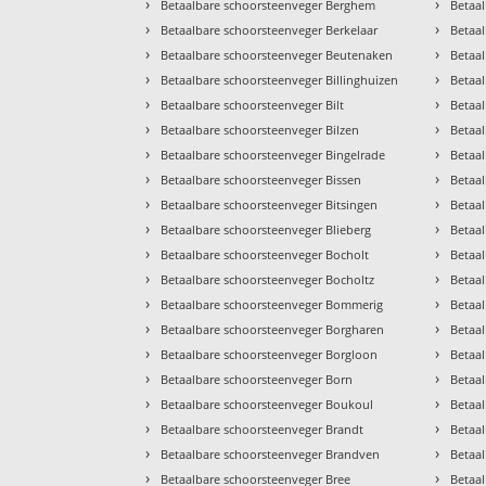
›
›
Betaalbare schoorsteenveger Berghem
Betaal
›
›
Betaalbare schoorsteenveger Berkelaar
Betaa
›
›
Betaalbare schoorsteenveger Beutenaken
Betaa
›
›
Betaalbare schoorsteenveger Billinghuizen
Betaa
›
›
Betaalbare schoorsteenveger Bilt
Betaa
›
›
Betaalbare schoorsteenveger Bilzen
Betaa
›
›
Betaalbare schoorsteenveger Bingelrade
Betaa
›
›
Betaalbare schoorsteenveger Bissen
Betaa
›
›
Betaalbare schoorsteenveger Bitsingen
Betaa
›
›
Betaalbare schoorsteenveger Blieberg
Betaa
›
›
Betaalbare schoorsteenveger Bocholt
Betaa
›
›
Betaalbare schoorsteenveger Bocholtz
Betaa
›
›
Betaalbare schoorsteenveger Bommerig
Betaa
›
›
Betaalbare schoorsteenveger Borgharen
Betaal
›
›
Betaalbare schoorsteenveger Borgloon
Betaa
›
›
Betaalbare schoorsteenveger Born
Betaal
›
›
Betaalbare schoorsteenveger Boukoul
Betaal
›
›
Betaalbare schoorsteenveger Brandt
Betaa
›
›
Betaalbare schoorsteenveger Brandven
Betaa
›
›
Betaalbare schoorsteenveger Bree
Betaa