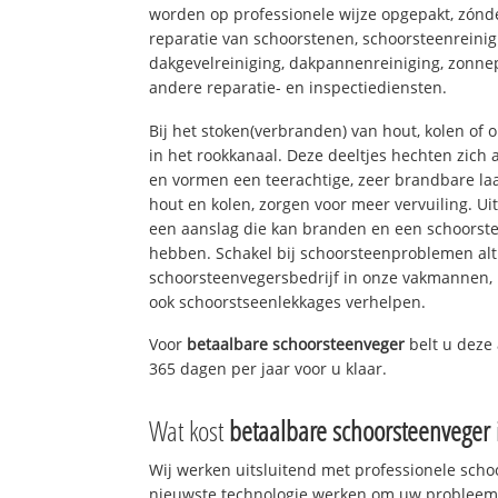
worden op professionele wijze opgepakt, zónd
reparatie van schoorstenen, schoorsteenreinig
dakgevelreiniging, dakpannenreiniging, zon
andere reparatie- en inspectiediensten.
Bij het stoken(verbranden) van hout, kolen of
in het rookkanaal. Deze deeltjes hechten zich
en vormen een teerachtige, zeer brandbare laa
hout en kolen, zorgen voor meer vervuiling. Ui
een aanslag die kan branden en een schoorste
hebben. Schakel bij schoorsteenproblemen alt
schoorsteenvegersbedrijf in onze vakmannen, 
ook schoorstseenlekkages verhelpen.
Voor
betaalbare schoorsteenveger
belt u deze
365 dagen per jaar voor u klaar.
Wat kost
betaalbare schoorsteenveger
Wij werken uitsluitend met professionele sch
nieuwste technologie werken om uw probleem 