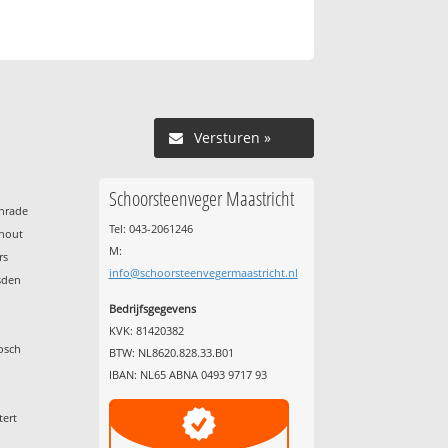
Versturen »
Schoorsteenveger Maastricht
enrade
Tel: 043-2061246
nhout
M:
rs
info@schoorsteenvegermaastricht.nl
sden
Bedrijfsgegevens
KVK: 81420382
osch
BTW: NL8620.828.33.B01
IBAN: NL65 ABNA 0493 9717 93
tert