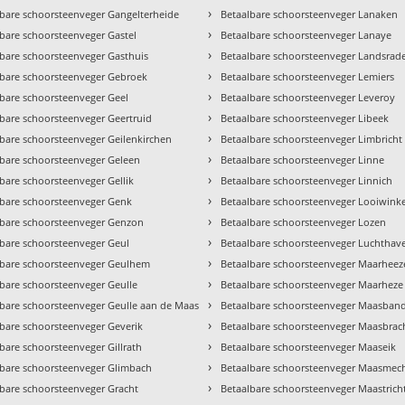
›
lbare schoorsteenveger Gangelterheide
Betaalbare schoorsteenveger Lanaken
›
bare schoorsteenveger Gastel
Betaalbare schoorsteenveger Lanaye
›
lbare schoorsteenveger Gasthuis
Betaalbare schoorsteenveger Landsrad
›
lbare schoorsteenveger Gebroek
Betaalbare schoorsteenveger Lemiers
›
lbare schoorsteenveger Geel
Betaalbare schoorsteenveger Leveroy
›
lbare schoorsteenveger Geertruid
Betaalbare schoorsteenveger Libeek
›
lbare schoorsteenveger Geilenkirchen
Betaalbare schoorsteenveger Limbricht
›
lbare schoorsteenveger Geleen
Betaalbare schoorsteenveger Linne
›
bare schoorsteenveger Gellik
Betaalbare schoorsteenveger Linnich
›
lbare schoorsteenveger Genk
Betaalbare schoorsteenveger Looiwinke
›
lbare schoorsteenveger Genzon
Betaalbare schoorsteenveger Lozen
›
lbare schoorsteenveger Geul
Betaalbare schoorsteenveger Luchthav
›
lbare schoorsteenveger Geulhem
Betaalbare schoorsteenveger Maarheez
›
lbare schoorsteenveger Geulle
Betaalbare schoorsteenveger Maarheze
›
lbare schoorsteenveger Geulle aan de Maas
Betaalbare schoorsteenveger Maasban
›
lbare schoorsteenveger Geverik
Betaalbare schoorsteenveger Maasbrac
›
bare schoorsteenveger Gillrath
Betaalbare schoorsteenveger Maaseik
›
lbare schoorsteenveger Glimbach
Betaalbare schoorsteenveger Maasmec
›
lbare schoorsteenveger Gracht
Betaalbare schoorsteenveger Maastrich