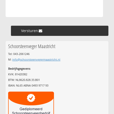
Versturen »
Schoorsteenveger Maastricht
Tel: 043-2061246
M:
info@schoorsteenvegermaastricht.nl
Bedrijfsgegevens
KVK: 81420382
BTW: NL8620.828.33.B01
IBAN: NL65 ABNA 0493 9717 93