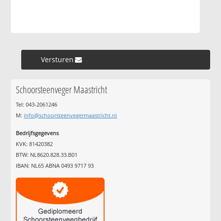
Versturen »
Schoorsteenveger Maastricht
Tel: 043-2061246
M:
info@schoorsteenvegermaastricht.nl
Bedrijfsgegevens
KVK: 81420382
BTW: NL8620.828.33.B01
IBAN: NL65 ABNA 0493 9717 93