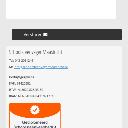
Versturen »
Schoorsteenveger Maastricht
Tel: 043-2061246
M:
info@schoorsteenvegermaastricht.nl
Bedrijfsgegevens
KVK: 81420382
BTW: NL8620.828.33.B01
IBAN: NL65 ABNA 0493 9717 93