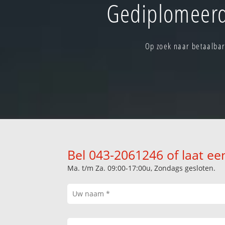
Gediplomeerd
Op zoek naar betaalbar
Bel 043-2061246 of laat ee
Ma. t/m Za. 09:00-17:00u, Zondags gesloten.