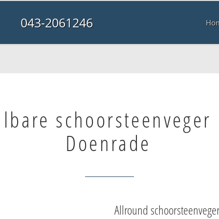
043-2061246
Ho
albare schoorsteenveger 
Doenrade
Allround schoorsteenvege