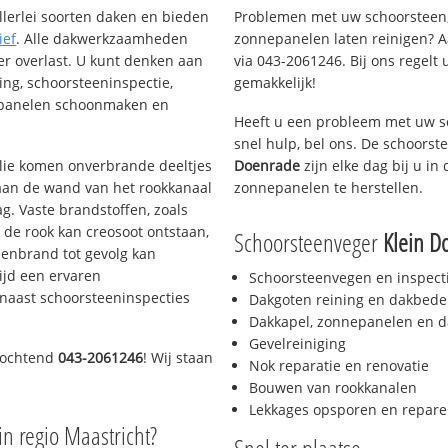
llerlei soorten daken en bieden
Problemen met uw schoorsteen,
ief
. Alle dakwerkzaamheden
zonnepanelen laten reinigen? A
er overlast. U kunt denken aan
via 043-2061246. Bij ons regelt 
ing, schoorsteeninspectie,
gemakkelijk!
nepanelen schoonmaken en
Heeft u een probleem met uw s
snel hulp, bel ons. De schoors
 olie komen onverbrande deeltjes
Doenrade
zijn elke dag bij u i
 aan de wand van het rookkanaal
zonnepanelen te herstellen.
g. Vaste brandstoffen, zoals
t de rook kan creosoot ontstaan,
Schoorsteenveger
Klein D
enbrand tot gevolg kan
ijd een ervaren
Schoorsteenvegen en inspect
naast schoorsteeninspecties
Dakgoten reining en dakbede
Dakkapel, zonnepanelen en d
Gevelreiniging
 ochtend
043-2061246
! Wij staan
Nok reparatie en renovatie
Bouwen van rookkanalen
Lekkages opsporen en repare
in regio Maastricht?