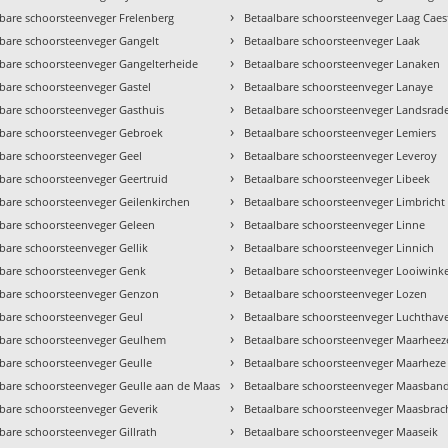
›
lbare schoorsteenveger Frelenberg
Betaalbare schoorsteenveger Laag Caes
›
lbare schoorsteenveger Gangelt
Betaalbare schoorsteenveger Laak
›
lbare schoorsteenveger Gangelterheide
Betaalbare schoorsteenveger Lanaken
›
bare schoorsteenveger Gastel
Betaalbare schoorsteenveger Lanaye
›
lbare schoorsteenveger Gasthuis
Betaalbare schoorsteenveger Landsrad
›
lbare schoorsteenveger Gebroek
Betaalbare schoorsteenveger Lemiers
›
lbare schoorsteenveger Geel
Betaalbare schoorsteenveger Leveroy
›
lbare schoorsteenveger Geertruid
Betaalbare schoorsteenveger Libeek
›
lbare schoorsteenveger Geilenkirchen
Betaalbare schoorsteenveger Limbricht
›
lbare schoorsteenveger Geleen
Betaalbare schoorsteenveger Linne
›
bare schoorsteenveger Gellik
Betaalbare schoorsteenveger Linnich
›
lbare schoorsteenveger Genk
Betaalbare schoorsteenveger Looiwinke
›
lbare schoorsteenveger Genzon
Betaalbare schoorsteenveger Lozen
›
lbare schoorsteenveger Geul
Betaalbare schoorsteenveger Luchthav
›
lbare schoorsteenveger Geulhem
Betaalbare schoorsteenveger Maarheez
›
lbare schoorsteenveger Geulle
Betaalbare schoorsteenveger Maarheze
›
lbare schoorsteenveger Geulle aan de Maas
Betaalbare schoorsteenveger Maasban
›
lbare schoorsteenveger Geverik
Betaalbare schoorsteenveger Maasbrac
›
bare schoorsteenveger Gillrath
Betaalbare schoorsteenveger Maaseik