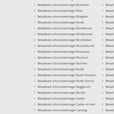
›
›
Betaalbare schoorsteenveger Brandven
Betaa
›
›
Betaalbare schoorsteenveger Bree
Betaa
›
›
Betaalbare schoorsteenveger Briegden
Betaa
›
›
Betaalbare schoorsteenveger Broek
Betaa
›
›
Betaalbare schoorsteenveger Broekhoven
Betaa
›
›
Betaalbare schoorsteenveger Broekhuizen
Betaal
›
›
Betaalbare schoorsteenveger Brommelen
Betaa
›
›
Betaalbare schoorsteenveger Bruisterbosch
Betaa
›
›
Betaalbare schoorsteenveger Brunssum
Betaa
›
›
Betaalbare schoorsteenveger Brunsum
Betaa
›
›
Betaalbare schoorsteenveger Buchten
Betaal
›
›
Betaalbare schoorsteenveger Budel
Betaa
›
›
Betaalbare schoorsteenveger Budel Dorplein
Betaa
›
›
Betaalbare schoorsteenveger Budel Schoot
Betaa
›
›
Betaalbare schoorsteenveger Buggenum
Betaa
›
›
Betaalbare schoorsteenveger Bunde
Betaa
›
›
Betaalbare schoorsteenveger Cadier
Betaal
›
›
Betaalbare schoorsteenveger Cadier en Keer
Betaa
›
›
Betaalbare schoorsteenveger Camerig
Betaa