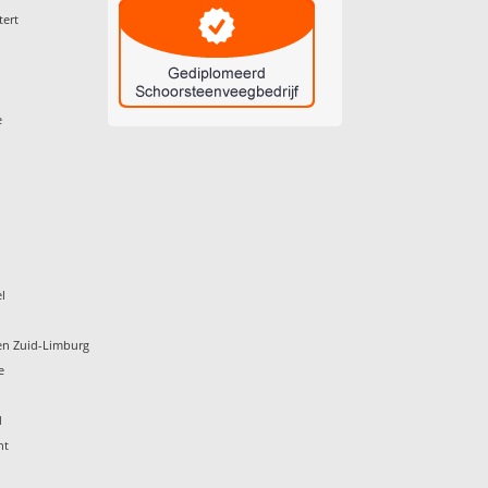
tert
e
l
en Zuid-Limburg
e
d
ht