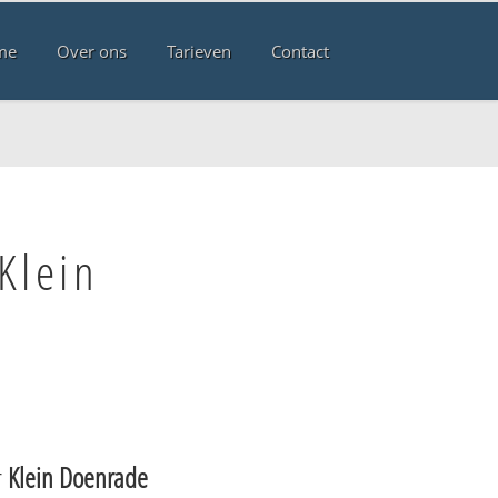
me
Over ons
Tarieven
Contact
Klein
r
Klein Doenrade