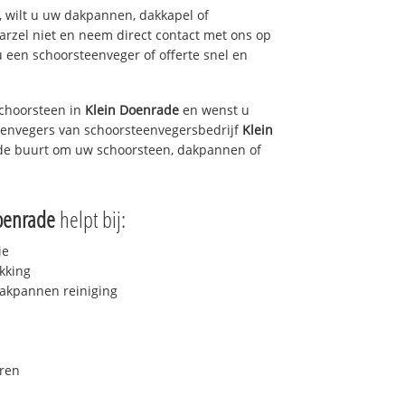
 wilt u uw dakpannen, dakkapel of
arzel niet en neem direct contact met ons op
u een schoorsteenveger of offerte snel en
choorsteen in
Klein Doenrade
en wenst u
teenvegers van schoorsteenvegersbedrijf
Klein
n de buurt om uw schoorsteen, dakpannen of
oenrade
helpt bij:
ie
kking
akpannen reiniging
ren