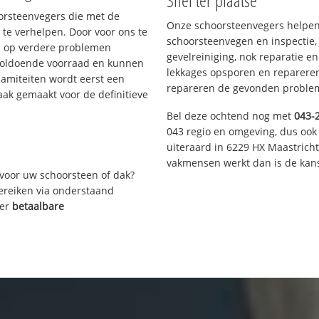
Snel ter plaatse
oorsteenvegers die met de
Onze schoorsteenvegers helpen 
te verhelpen. Door voor ons te
schoorsteenvegen en inspectie,
s op verdere problemen
gevelreiniging, nok reparatie e
voldoende voorraad en kunnen
lekkages opsporen en repareren.
lamiteiten wordt eerst een
repareren de gevonden problem
aak gemaakt voor de definitieve
Bel deze ochtend nog met
043-
043 regio en omgeving, dus ook 
uiteraard in 6229 HX Maastrich
vakmensen werkt dan is de kans
voor uw schoorsteen of dak?
bereiken via onderstaand
ver
betaalbare