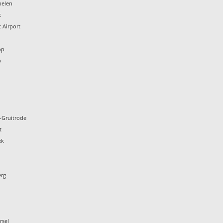
helen
t
 Airport
n
op
p
-Gruitrode
t
ek
erg
rsel