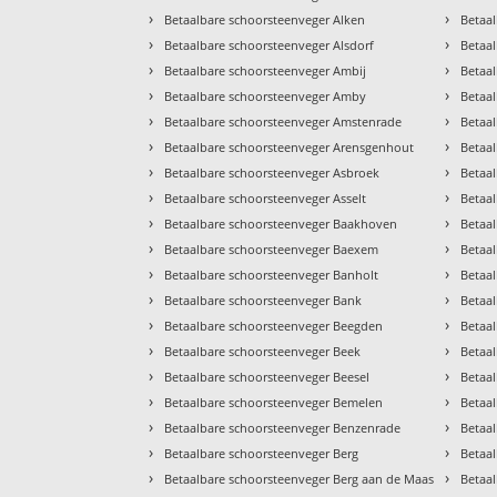
›
›
Betaalbare schoorsteenveger Alken
Betaa
›
›
Betaalbare schoorsteenveger Alsdorf
Betaa
›
›
Betaalbare schoorsteenveger Ambij
Betaa
›
›
Betaalbare schoorsteenveger Amby
Betaal
›
›
Betaalbare schoorsteenveger Amstenrade
Betaa
›
›
Betaalbare schoorsteenveger Arensgenhout
Betaa
›
›
Betaalbare schoorsteenveger Asbroek
Betaa
›
›
Betaalbare schoorsteenveger Asselt
Betaa
›
›
Betaalbare schoorsteenveger Baakhoven
Betaa
›
›
Betaalbare schoorsteenveger Baexem
Betaa
›
›
Betaalbare schoorsteenveger Banholt
Betaal
›
›
Betaalbare schoorsteenveger Bank
Betaa
›
›
Betaalbare schoorsteenveger Beegden
Betaa
›
›
Betaalbare schoorsteenveger Beek
Betaa
›
›
Betaalbare schoorsteenveger Beesel
Betaa
›
›
Betaalbare schoorsteenveger Bemelen
Betaa
›
›
Betaalbare schoorsteenveger Benzenrade
Betaa
›
›
Betaalbare schoorsteenveger Berg
Betaa
›
›
Betaalbare schoorsteenveger Berg aan de Maas
Betaal