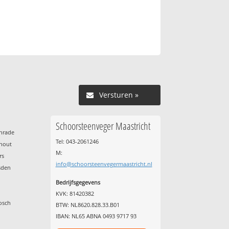
Versturen »
Schoorsteenveger Maastricht
enrade
Tel: 043-2061246
nhout
M:
rs
info@schoorsteenvegermaastricht.nl
sden
Bedrijfsgegevens
KVK: 81420382
osch
BTW: NL8620.828.33.B01
IBAN: NL65 ABNA 0493 9717 93