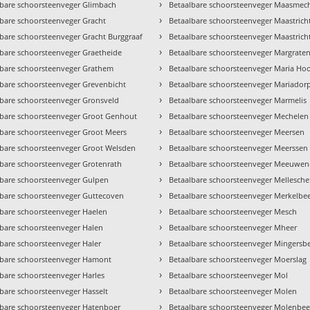
›
lbare schoorsteenveger Glimbach
Betaalbare schoorsteenveger Maasmec
›
lbare schoorsteenveger Gracht
Betaalbare schoorsteenveger Maastrich
›
bare schoorsteenveger Gracht Burggraaf
Betaalbare schoorsteenveger Maastricht
›
lbare schoorsteenveger Graetheide
Betaalbare schoorsteenveger Margrate
›
lbare schoorsteenveger Grathem
Betaalbare schoorsteenveger Maria Ho
›
lbare schoorsteenveger Grevenbicht
Betaalbare schoorsteenveger Mariador
›
lbare schoorsteenveger Gronsveld
Betaalbare schoorsteenveger Marmelis
›
lbare schoorsteenveger Groot Genhout
Betaalbare schoorsteenveger Mechelen
›
lbare schoorsteenveger Groot Meers
Betaalbare schoorsteenveger Meersen
›
lbare schoorsteenveger Groot Welsden
Betaalbare schoorsteenveger Meerssen
›
lbare schoorsteenveger Grotenrath
Betaalbare schoorsteenveger Meeuwen
›
lbare schoorsteenveger Gulpen
Betaalbare schoorsteenveger Mellesche
›
lbare schoorsteenveger Guttecoven
Betaalbare schoorsteenveger Merkelbe
›
lbare schoorsteenveger Haelen
Betaalbare schoorsteenveger Mesch
›
lbare schoorsteenveger Halen
Betaalbare schoorsteenveger Mheer
›
bare schoorsteenveger Haler
Betaalbare schoorsteenveger Mingersb
›
lbare schoorsteenveger Hamont
Betaalbare schoorsteenveger Moerslag
›
bare schoorsteenveger Harles
Betaalbare schoorsteenveger Mol
›
bare schoorsteenveger Hasselt
Betaalbare schoorsteenveger Molen
›
lbare schoorsteenveger Hatenboer
Betaalbare schoorsteenveger Molenbee