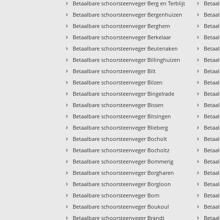
›
›
Betaalbare schoorsteenveger Berg en Terblijt
Betaa
›
›
Betaalbare schoorsteenveger Bergenhuizen
Betaa
›
›
Betaalbare schoorsteenveger Berghem
Betaal
›
›
Betaalbare schoorsteenveger Berkelaar
Betaa
›
›
Betaalbare schoorsteenveger Beutenaken
Betaa
›
›
Betaalbare schoorsteenveger Billinghuizen
Betaa
›
›
Betaalbare schoorsteenveger Bilt
Betaa
›
›
Betaalbare schoorsteenveger Bilzen
Betaa
›
›
Betaalbare schoorsteenveger Bingelrade
Betaa
›
›
Betaalbare schoorsteenveger Bissen
Betaa
›
›
Betaalbare schoorsteenveger Bitsingen
Betaa
›
›
Betaalbare schoorsteenveger Blieberg
Betaa
›
›
Betaalbare schoorsteenveger Bocholt
Betaa
›
›
Betaalbare schoorsteenveger Bocholtz
Betaa
›
›
Betaalbare schoorsteenveger Bommerig
Betaa
›
›
Betaalbare schoorsteenveger Borgharen
Betaal
›
›
Betaalbare schoorsteenveger Borgloon
Betaa
›
›
Betaalbare schoorsteenveger Born
Betaal
›
›
Betaalbare schoorsteenveger Boukoul
Betaal
›
›
Betaalbare schoorsteenveger Brandt
Betaa