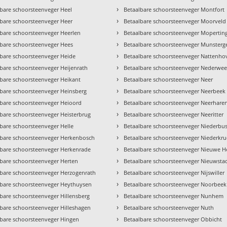
›
lbare schoorsteenveger Heel
Betaalbare schoorsteenveger Montfort
›
lbare schoorsteenveger Heer
Betaalbare schoorsteenveger Moorveld
›
lbare schoorsteenveger Heerlen
Betaalbare schoorsteenveger Mopertin
›
lbare schoorsteenveger Hees
Betaalbare schoorsteenveger Munsterg
›
lbare schoorsteenveger Heide
Betaalbare schoorsteenveger Nattenho
›
bare schoorsteenveger Heijenrath
Betaalbare schoorsteenveger Nederweer
›
lbare schoorsteenveger Heikant
Betaalbare schoorsteenveger Neer
›
lbare schoorsteenveger Heinsberg
Betaalbare schoorsteenveger Neerbeek
›
lbare schoorsteenveger Heioord
Betaalbare schoorsteenveger Neerhare
›
lbare schoorsteenveger Heisterbrug
Betaalbare schoorsteenveger Neeritter
›
bare schoorsteenveger Helle
Betaalbare schoorsteenveger Niederbu
›
lbare schoorsteenveger Herkenbosch
Betaalbare schoorsteenveger Niederkr
›
lbare schoorsteenveger Herkenrade
Betaalbare schoorsteenveger Nieuwe H
›
lbare schoorsteenveger Herten
Betaalbare schoorsteenveger Nieuwsta
›
lbare schoorsteenveger Herzogenrath
Betaalbare schoorsteenveger Nijswiller
›
lbare schoorsteenveger Heythuysen
Betaalbare schoorsteenveger Noorbeek
›
bare schoorsteenveger Hillensberg
Betaalbare schoorsteenveger Nunhem
›
lbare schoorsteenveger Hilleshagen
Betaalbare schoorsteenveger Nuth
›
lbare schoorsteenveger Hingen
Betaalbare schoorsteenveger Obbicht