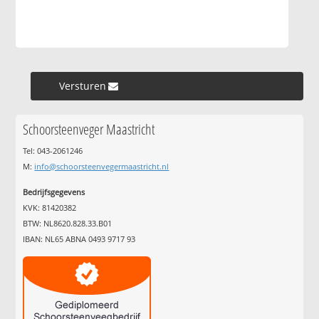
Versturen »
Schoorsteenveger Maastricht
Tel: 043-2061246
M:
info@schoorsteenvegermaastricht.nl
Bedrijfsgegevens
KVK: 81420382
BTW: NL8620.828.33.B01
IBAN: NL65 ABNA 0493 9717 93