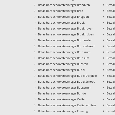
›
›
Betaalbare schoorsteenveger Brandven
Betaa
›
›
Betaalbare schoorsteenveger Bree
Betaa
›
›
Betaalbare schoorsteenveger Briegden
Betaa
›
›
Betaalbare schoorsteenveger Broek
Betaa
›
›
Betaalbare schoorsteenveger Broekhoven
Betaa
›
›
Betaalbare schoorsteenveger Broekhuizen
Betaal
›
›
Betaalbare schoorsteenveger Brommelen
Betaa
›
›
Betaalbare schoorsteenveger Bruisterbosch
Betaa
›
›
Betaalbare schoorsteenveger Brunssum
Betaa
›
›
Betaalbare schoorsteenveger Brunsum
Betaa
›
›
Betaalbare schoorsteenveger Buchten
Betaal
›
›
Betaalbare schoorsteenveger Budel
Betaa
›
›
Betaalbare schoorsteenveger Budel Dorplein
Betaa
›
›
Betaalbare schoorsteenveger Budel Schoot
Betaa
›
›
Betaalbare schoorsteenveger Buggenum
Betaa
›
›
Betaalbare schoorsteenveger Bunde
Betaa
›
›
Betaalbare schoorsteenveger Cadier
Betaal
›
›
Betaalbare schoorsteenveger Cadier en Keer
Betaa
›
›
Betaalbare schoorsteenveger Camerig
Betaa