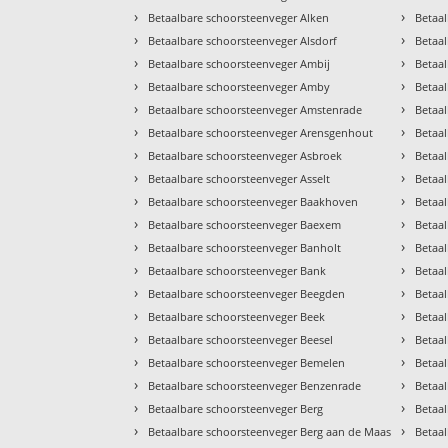
›
›
Betaalbare schoorsteenveger Alken
Betaa
›
›
Betaalbare schoorsteenveger Alsdorf
Betaa
›
›
Betaalbare schoorsteenveger Ambij
Betaa
›
›
Betaalbare schoorsteenveger Amby
Betaal
›
›
Betaalbare schoorsteenveger Amstenrade
Betaa
›
›
Betaalbare schoorsteenveger Arensgenhout
Betaa
›
›
Betaalbare schoorsteenveger Asbroek
Betaa
›
›
Betaalbare schoorsteenveger Asselt
Betaa
›
›
Betaalbare schoorsteenveger Baakhoven
Betaa
›
›
Betaalbare schoorsteenveger Baexem
Betaa
›
›
Betaalbare schoorsteenveger Banholt
Betaal
›
›
Betaalbare schoorsteenveger Bank
Betaa
›
›
Betaalbare schoorsteenveger Beegden
Betaa
›
›
Betaalbare schoorsteenveger Beek
Betaa
›
›
Betaalbare schoorsteenveger Beesel
Betaa
›
›
Betaalbare schoorsteenveger Bemelen
Betaa
›
›
Betaalbare schoorsteenveger Benzenrade
Betaa
›
›
Betaalbare schoorsteenveger Berg
Betaa
›
›
Betaalbare schoorsteenveger Berg aan de Maas
Betaal