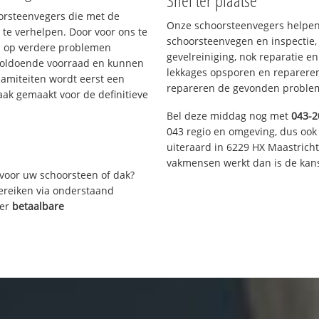
Snel ter plaatse
oorsteenvegers die met de
Onze schoorsteenvegers helpen 
te verhelpen. Door voor ons te
schoorsteenvegen en inspectie,
s op verdere problemen
gevelreiniging, nok reparatie e
voldoende voorraad en kunnen
lekkages opsporen en repareren.
lamiteiten wordt eerst een
repareren de gevonden problem
aak gemaakt voor de definitieve
Bel deze middag nog met
043-2
043 regio en omgeving, dus ook 
uiteraard in 6229 HX Maastrich
vakmensen werkt dan is de kans
voor uw schoorsteen of dak?
bereiken via onderstaand
ver
betaalbare