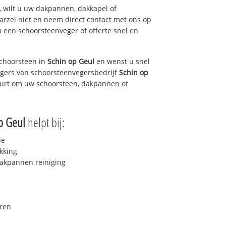
 wilt u uw dakpannen, dakkapel of
arzel niet en neem direct contact met ons op
u een schoorsteenveger of offerte snel en
choorsteen in
Schin op Geul
en wenst u snel
egers van schoorsteenvegersbedrijf
Schin op
buurt om uw schoorsteen, dakpannen of
p Geul
helpt bij:
ie
kking
akpannen reiniging
ren