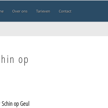
me
Over ons
Tarieven
Contact
chin op
r
Schin op Geul