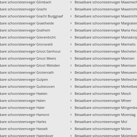
›
lbare schoorsteenveger Glimbach
Betaalbare schoorsteenveger Maasmec
›
lbare schoorsteenveger Gracht
Betaalbare schoorsteenveger Maastrich
›
bare schoorsteenveger Gracht Burggraaf
Betaalbare schoorsteenveger Maastricht
›
lbare schoorsteenveger Graetheide
Betaalbare schoorsteenveger Margrate
›
lbare schoorsteenveger Grathem
Betaalbare schoorsteenveger Maria Ho
›
lbare schoorsteenveger Grevenbicht
Betaalbare schoorsteenveger Mariador
›
lbare schoorsteenveger Gronsveld
Betaalbare schoorsteenveger Marmelis
›
lbare schoorsteenveger Groot Genhout
Betaalbare schoorsteenveger Mechelen
›
lbare schoorsteenveger Groot Meers
Betaalbare schoorsteenveger Meersen
›
lbare schoorsteenveger Groot Welsden
Betaalbare schoorsteenveger Meerssen
›
lbare schoorsteenveger Grotenrath
Betaalbare schoorsteenveger Meeuwen
›
lbare schoorsteenveger Gulpen
Betaalbare schoorsteenveger Mellesche
›
lbare schoorsteenveger Guttecoven
Betaalbare schoorsteenveger Merkelbe
›
lbare schoorsteenveger Haelen
Betaalbare schoorsteenveger Mesch
›
lbare schoorsteenveger Halen
Betaalbare schoorsteenveger Mheer
›
bare schoorsteenveger Haler
Betaalbare schoorsteenveger Mingersb
›
lbare schoorsteenveger Hamont
Betaalbare schoorsteenveger Moerslag
›
bare schoorsteenveger Harles
Betaalbare schoorsteenveger Mol
›
bare schoorsteenveger Hasselt
Betaalbare schoorsteenveger Molen
›
lbare schoorsteenveger Hatenboer
Betaalbare schoorsteenveger Molenbee