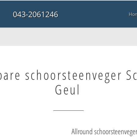
043-2061246
Ho
bare schoorsteenveger S
Geul
Allround schoorsteenvege