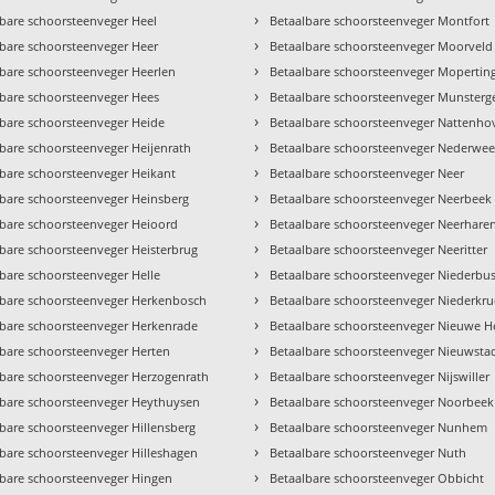
›
lbare schoorsteenveger Heel
Betaalbare schoorsteenveger Montfort
›
lbare schoorsteenveger Heer
Betaalbare schoorsteenveger Moorveld
›
lbare schoorsteenveger Heerlen
Betaalbare schoorsteenveger Mopertin
›
lbare schoorsteenveger Hees
Betaalbare schoorsteenveger Munsterg
›
lbare schoorsteenveger Heide
Betaalbare schoorsteenveger Nattenho
›
bare schoorsteenveger Heijenrath
Betaalbare schoorsteenveger Nederweer
›
lbare schoorsteenveger Heikant
Betaalbare schoorsteenveger Neer
›
lbare schoorsteenveger Heinsberg
Betaalbare schoorsteenveger Neerbeek
›
lbare schoorsteenveger Heioord
Betaalbare schoorsteenveger Neerhare
›
lbare schoorsteenveger Heisterbrug
Betaalbare schoorsteenveger Neeritter
›
bare schoorsteenveger Helle
Betaalbare schoorsteenveger Niederbu
›
lbare schoorsteenveger Herkenbosch
Betaalbare schoorsteenveger Niederkr
›
lbare schoorsteenveger Herkenrade
Betaalbare schoorsteenveger Nieuwe H
›
lbare schoorsteenveger Herten
Betaalbare schoorsteenveger Nieuwsta
›
lbare schoorsteenveger Herzogenrath
Betaalbare schoorsteenveger Nijswiller
›
lbare schoorsteenveger Heythuysen
Betaalbare schoorsteenveger Noorbeek
›
bare schoorsteenveger Hillensberg
Betaalbare schoorsteenveger Nunhem
›
lbare schoorsteenveger Hilleshagen
Betaalbare schoorsteenveger Nuth
›
lbare schoorsteenveger Hingen
Betaalbare schoorsteenveger Obbicht