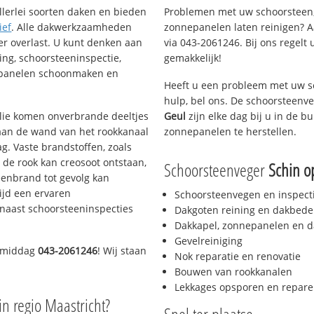
llerlei soorten daken en bieden
Problemen met uw schoorsteen,
ief
. Alle dakwerkzaamheden
zonnepanelen laten reinigen? A
er overlast. U kunt denken aan
via 043-2061246. Bij ons regelt 
ing, schoorsteeninspectie,
gemakkelijk!
nepanelen schoonmaken en
Heeft u een probleem met uw s
hulp, bel ons. De schoorsteenv
 olie komen onverbrande deeltjes
Geul
zijn elke dag bij u in de 
 aan de wand van het rookkanaal
zonnepanelen te herstellen.
g. Vaste brandstoffen, zoals
t de rook kan creosoot ontstaan,
Schoorsteenveger
Schin o
enbrand tot gevolg kan
ijd een ervaren
Schoorsteenvegen en inspect
naast schoorsteeninspecties
Dakgoten reining en dakbede
Dakkapel, zonnepanelen en d
Gevelreiniging
e middag
043-2061246
! Wij staan
Nok reparatie en renovatie
Bouwen van rookkanalen
Lekkages opsporen en repare
in regio Maastricht?