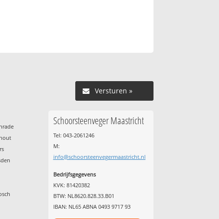
Versturen »
Schoorsteenveger Maastricht
enrade
Tel: 043-2061246
nhout
M:
rs
info@schoorsteenvegermaastricht.nl
sden
Bedrijfsgegevens
KVK: 81420382
osch
BTW: NL8620.828.33.B01
IBAN: NL65 ABNA 0493 9717 93