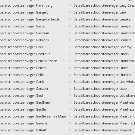
›
lbare schoorsteenveger Frelenberg
Betaalbare schoorsteenveger Laag Caes
›
lbare schoorsteenveger Gangelt
Betaalbare schoorsteenveger Laak
›
lbare schoorsteenveger Gangelterheide
Betaalbare schoorsteenveger Lanaken
›
bare schoorsteenveger Gastel
Betaalbare schoorsteenveger Lanaye
›
lbare schoorsteenveger Gasthuis
Betaalbare schoorsteenveger Landsrad
›
lbare schoorsteenveger Gebroek
Betaalbare schoorsteenveger Lemiers
›
lbare schoorsteenveger Geel
Betaalbare schoorsteenveger Leveroy
›
lbare schoorsteenveger Geertruid
Betaalbare schoorsteenveger Libeek
›
lbare schoorsteenveger Geilenkirchen
Betaalbare schoorsteenveger Limbricht
›
lbare schoorsteenveger Geleen
Betaalbare schoorsteenveger Linne
›
bare schoorsteenveger Gellik
Betaalbare schoorsteenveger Linnich
›
lbare schoorsteenveger Genk
Betaalbare schoorsteenveger Looiwinke
›
lbare schoorsteenveger Genzon
Betaalbare schoorsteenveger Lozen
›
lbare schoorsteenveger Geul
Betaalbare schoorsteenveger Luchthav
›
lbare schoorsteenveger Geulhem
Betaalbare schoorsteenveger Maarheez
›
lbare schoorsteenveger Geulle
Betaalbare schoorsteenveger Maarheze
›
lbare schoorsteenveger Geulle aan de Maas
Betaalbare schoorsteenveger Maasban
›
lbare schoorsteenveger Geverik
Betaalbare schoorsteenveger Maasbrac
›
bare schoorsteenveger Gillrath
Betaalbare schoorsteenveger Maaseik