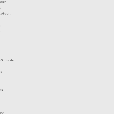
helen
t
 Airport
n
op
p
-Gruitrode
t
ek
erg
rsel