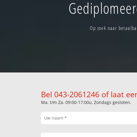
Gediplomeerd
Op zoek naar betaalba
Bel 043-2061246 of laat ee
Ma. t/m Za. 09:00-17:00u, Zondags gesloten.