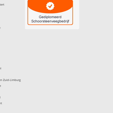
tert
e
l
en Zuid-Limburg
e
d
ht