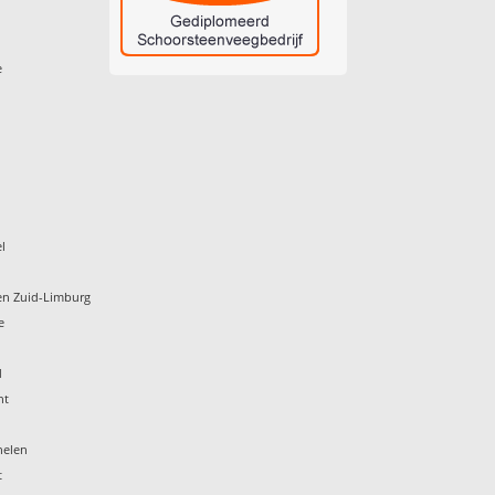
e
l
en Zuid-Limburg
e
d
ht
helen
t