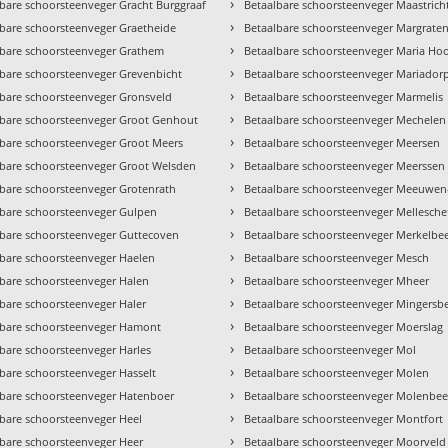
›
bare schoorsteenveger Gracht Burggraaf
Betaalbare schoorsteenveger Maastricht
›
lbare schoorsteenveger Graetheide
Betaalbare schoorsteenveger Margrate
›
lbare schoorsteenveger Grathem
Betaalbare schoorsteenveger Maria Ho
›
lbare schoorsteenveger Grevenbicht
Betaalbare schoorsteenveger Mariador
›
lbare schoorsteenveger Gronsveld
Betaalbare schoorsteenveger Marmelis
›
lbare schoorsteenveger Groot Genhout
Betaalbare schoorsteenveger Mechelen
›
lbare schoorsteenveger Groot Meers
Betaalbare schoorsteenveger Meersen
›
lbare schoorsteenveger Groot Welsden
Betaalbare schoorsteenveger Meerssen
›
lbare schoorsteenveger Grotenrath
Betaalbare schoorsteenveger Meeuwen
›
lbare schoorsteenveger Gulpen
Betaalbare schoorsteenveger Mellesche
›
lbare schoorsteenveger Guttecoven
Betaalbare schoorsteenveger Merkelbe
›
lbare schoorsteenveger Haelen
Betaalbare schoorsteenveger Mesch
›
lbare schoorsteenveger Halen
Betaalbare schoorsteenveger Mheer
›
bare schoorsteenveger Haler
Betaalbare schoorsteenveger Mingersb
›
lbare schoorsteenveger Hamont
Betaalbare schoorsteenveger Moerslag
›
bare schoorsteenveger Harles
Betaalbare schoorsteenveger Mol
›
bare schoorsteenveger Hasselt
Betaalbare schoorsteenveger Molen
›
lbare schoorsteenveger Hatenboer
Betaalbare schoorsteenveger Molenbee
›
lbare schoorsteenveger Heel
Betaalbare schoorsteenveger Montfort
›
lbare schoorsteenveger Heer
Betaalbare schoorsteenveger Moorveld