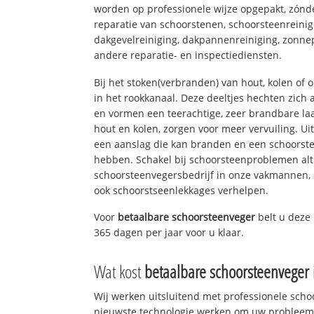
worden op professionele wijze opgepakt, zónd
reparatie van schoorstenen, schoorsteenreinig
dakgevelreiniging, dakpannenreiniging, zon
andere reparatie- en inspectiediensten.
Bij het stoken(verbranden) van hout, kolen of
in het rookkanaal. Deze deeltjes hechten zich
en vormen een teerachtige, zeer brandbare laa
hout en kolen, zorgen voor meer vervuiling. Ui
een aanslag die kan branden en een schoorste
hebben. Schakel bij schoorsteenproblemen alt
schoorsteenvegersbedrijf in onze vakmannen, 
ook schoorstseenlekkages verhelpen.
Voor
betaalbare schoorsteenveger
belt u dez
365 dagen per jaar voor u klaar.
Wat kost
betaalbare schoorsteenveger
Wij werken uitsluitend met professionele sch
nieuwste technologie werken om uw probleem 