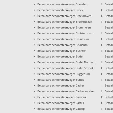
›
›
Betaalbare schoorsteenveger Briegden
Betaa
›
›
Betaalbare schoorsteenveger Broek
Betaa
›
›
Betaalbare schoorsteenveger Broekhoven
Betaa
›
›
Betaalbare schoorsteenveger Broekhuizen
Betaal
›
›
Betaalbare schoorsteenveger Brommelen
Betaa
›
›
Betaalbare schoorsteenveger Bruisterbosch
Betaa
›
›
Betaalbare schoorsteenveger Brunssum
Betaa
›
›
Betaalbare schoorsteenveger Brunsum
Betaa
›
›
Betaalbare schoorsteenveger Buchten
Betaal
›
›
Betaalbare schoorsteenveger Budel
Betaa
›
›
Betaalbare schoorsteenveger Budel Dorplein
Betaa
›
›
Betaalbare schoorsteenveger Budel Schoot
Betaa
›
›
Betaalbare schoorsteenveger Buggenum
Betaa
›
›
Betaalbare schoorsteenveger Bunde
Betaa
›
›
Betaalbare schoorsteenveger Cadier
Betaal
›
›
Betaalbare schoorsteenveger Cadier en Keer
Betaa
›
›
Betaalbare schoorsteenveger Camerig
Betaa
›
›
Betaalbare schoorsteenveger Cartils
Betaa
›
›
Betaalbare schoorsteenveger Catsop
Betaa