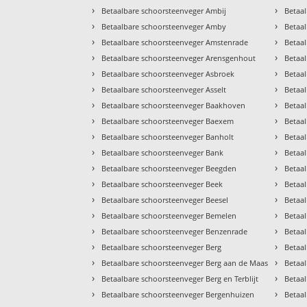
›
›
Betaalbare schoorsteenveger Ambij
Betaa
›
›
Betaalbare schoorsteenveger Amby
Betaal
›
›
Betaalbare schoorsteenveger Amstenrade
Betaa
›
›
Betaalbare schoorsteenveger Arensgenhout
Betaa
›
›
Betaalbare schoorsteenveger Asbroek
Betaa
›
›
Betaalbare schoorsteenveger Asselt
Betaa
›
›
Betaalbare schoorsteenveger Baakhoven
Betaa
›
›
Betaalbare schoorsteenveger Baexem
Betaa
›
›
Betaalbare schoorsteenveger Banholt
Betaal
›
›
Betaalbare schoorsteenveger Bank
Betaa
›
›
Betaalbare schoorsteenveger Beegden
Betaa
›
›
Betaalbare schoorsteenveger Beek
Betaa
›
›
Betaalbare schoorsteenveger Beesel
Betaa
›
›
Betaalbare schoorsteenveger Bemelen
Betaa
›
›
Betaalbare schoorsteenveger Benzenrade
Betaa
›
›
Betaalbare schoorsteenveger Berg
Betaa
›
›
Betaalbare schoorsteenveger Berg aan de Maas
Betaal
›
›
Betaalbare schoorsteenveger Berg en Terblijt
Betaa
›
›
Betaalbare schoorsteenveger Bergenhuizen
Betaa