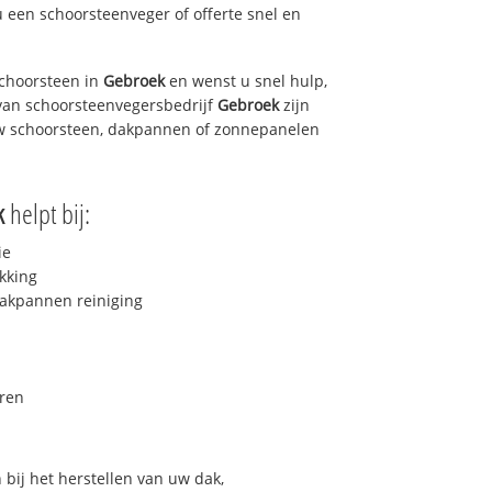
u een schoorsteenveger of offerte snel en
choorsteen in
Gebroek
en wenst u snel hulp,
van schoorsteenvegersbedrijf
Gebroek
zijn
uw schoorsteen, dakpannen of zonnepanelen
k
helpt bij:
ie
kking
akpannen reiniging
ren
bij het herstellen van uw dak,