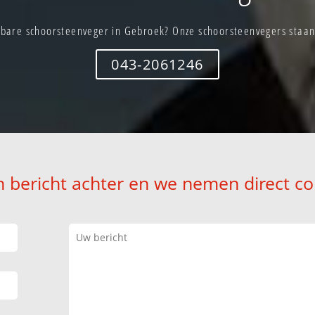
bare schoorsteenveger in Gebroek? Onze schoorsteenvegers staan 
043-2061246
n bericht achter en we nemen direct co