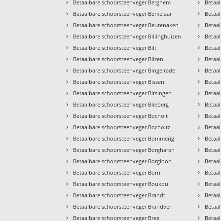
›
›
Betaalbare schoorsteenveger Berghem
Betaal
›
›
Betaalbare schoorsteenveger Berkelaar
Betaa
›
›
Betaalbare schoorsteenveger Beutenaken
Betaa
›
›
Betaalbare schoorsteenveger Billinghuizen
Betaa
›
›
Betaalbare schoorsteenveger Bilt
Betaa
›
›
Betaalbare schoorsteenveger Bilzen
Betaa
›
›
Betaalbare schoorsteenveger Bingelrade
Betaa
›
›
Betaalbare schoorsteenveger Bissen
Betaa
›
›
Betaalbare schoorsteenveger Bitsingen
Betaa
›
›
Betaalbare schoorsteenveger Blieberg
Betaa
›
›
Betaalbare schoorsteenveger Bocholt
Betaa
›
›
Betaalbare schoorsteenveger Bocholtz
Betaa
›
›
Betaalbare schoorsteenveger Bommerig
Betaa
›
›
Betaalbare schoorsteenveger Borgharen
Betaal
›
›
Betaalbare schoorsteenveger Borgloon
Betaa
›
›
Betaalbare schoorsteenveger Born
Betaal
›
›
Betaalbare schoorsteenveger Boukoul
Betaal
›
›
Betaalbare schoorsteenveger Brandt
Betaa
›
›
Betaalbare schoorsteenveger Brandven
Betaa
›
›
Betaalbare schoorsteenveger Bree
Betaa