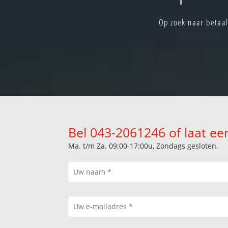
Op zoek naar betaal
Bel 043-2061246 of laat ee
Ma. t/m Za. 09:00-17:00u, Zondags gesloten.