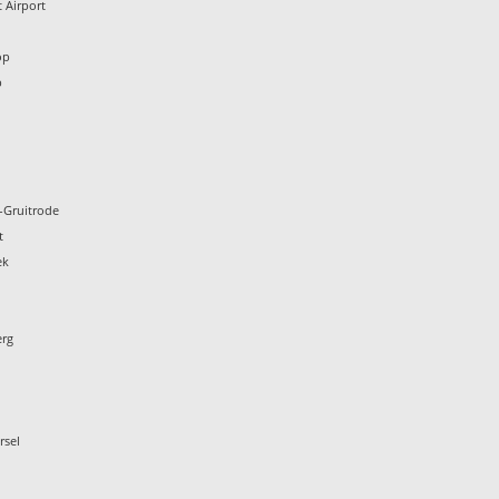
 Airport
n
op
p
-Gruitrode
t
ek
erg
rsel