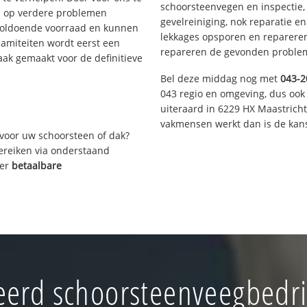
schoorsteenvegen en inspectie,
s op verdere problemen
gevelreiniging, nok reparatie e
voldoende voorraad en kunnen
lekkages opsporen en repareren.
lamiteiten wordt eerst een
repareren de gevonden problem
aak gemaakt voor de definitieve
Bel deze middag nog met
043-2
043 regio en omgeving, dus ook 
uiteraard in 6229 HX Maastrich
vakmensen werkt dan is de kans
voor uw schoorsteen of dak?
bereiken via onderstaand
ver
betaalbare
erd schoorsteenveegbedri