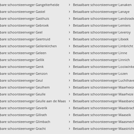
›
lbare schoorsteenveger Gangelterheide
Betaalbare schoorsteenveger Lanaken
›
bare schoorsteenveger Gastel
Betaalbare schoorsteenveger Lanaye
›
lbare schoorsteenveger Gasthuis
Betaalbare schoorsteenveger Landsrad
›
lbare schoorsteenveger Gebroek
Betaalbare schoorsteenveger Lemiers
›
lbare schoorsteenveger Geel
Betaalbare schoorsteenveger Leveroy
›
lbare schoorsteenveger Geertruid
Betaalbare schoorsteenveger Libeek
›
lbare schoorsteenveger Geilenkirchen
Betaalbare schoorsteenveger Limbricht
›
lbare schoorsteenveger Geleen
Betaalbare schoorsteenveger Linne
›
bare schoorsteenveger Gellik
Betaalbare schoorsteenveger Linnich
›
lbare schoorsteenveger Genk
Betaalbare schoorsteenveger Looiwinke
›
lbare schoorsteenveger Genzon
Betaalbare schoorsteenveger Lozen
›
lbare schoorsteenveger Geul
Betaalbare schoorsteenveger Luchthav
›
lbare schoorsteenveger Geulhem
Betaalbare schoorsteenveger Maarheez
›
lbare schoorsteenveger Geulle
Betaalbare schoorsteenveger Maarheze
›
lbare schoorsteenveger Geulle aan de Maas
Betaalbare schoorsteenveger Maasban
›
lbare schoorsteenveger Geverik
Betaalbare schoorsteenveger Maasbrac
›
bare schoorsteenveger Gillrath
Betaalbare schoorsteenveger Maaseik
›
lbare schoorsteenveger Glimbach
Betaalbare schoorsteenveger Maasmec
›
lbare schoorsteenveger Gracht
Betaalbare schoorsteenveger Maastrich