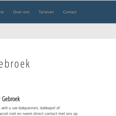
me
Over ons
Tarieven
Contact
Gebroek
r
Gebroek
 wilt u uw dakpannen, dakkapel of
arzel niet en neem direct contact met ons op