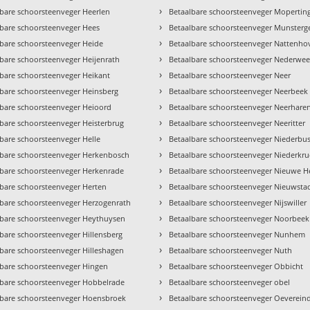
›
lbare schoorsteenveger Heerlen
Betaalbare schoorsteenveger Mopertin
›
lbare schoorsteenveger Hees
Betaalbare schoorsteenveger Munsterg
›
lbare schoorsteenveger Heide
Betaalbare schoorsteenveger Nattenho
›
bare schoorsteenveger Heijenrath
Betaalbare schoorsteenveger Nederweer
›
lbare schoorsteenveger Heikant
Betaalbare schoorsteenveger Neer
›
lbare schoorsteenveger Heinsberg
Betaalbare schoorsteenveger Neerbeek
›
lbare schoorsteenveger Heioord
Betaalbare schoorsteenveger Neerhare
›
lbare schoorsteenveger Heisterbrug
Betaalbare schoorsteenveger Neeritter
›
bare schoorsteenveger Helle
Betaalbare schoorsteenveger Niederbu
›
lbare schoorsteenveger Herkenbosch
Betaalbare schoorsteenveger Niederkr
›
lbare schoorsteenveger Herkenrade
Betaalbare schoorsteenveger Nieuwe H
›
lbare schoorsteenveger Herten
Betaalbare schoorsteenveger Nieuwsta
›
lbare schoorsteenveger Herzogenrath
Betaalbare schoorsteenveger Nijswiller
›
lbare schoorsteenveger Heythuysen
Betaalbare schoorsteenveger Noorbeek
›
bare schoorsteenveger Hillensberg
Betaalbare schoorsteenveger Nunhem
›
lbare schoorsteenveger Hilleshagen
Betaalbare schoorsteenveger Nuth
›
lbare schoorsteenveger Hingen
Betaalbare schoorsteenveger Obbicht
›
lbare schoorsteenveger Hobbelrade
Betaalbare schoorsteenveger obel
›
lbare schoorsteenveger Hoensbroek
Betaalbare schoorsteenveger Oeverein