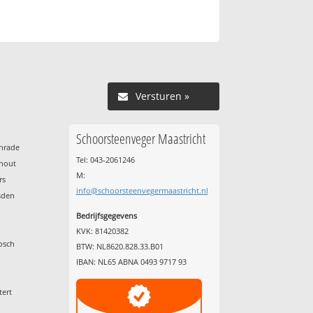
Versturen »
Schoorsteenveger Maastricht
enrade
Tel: 043-2061246
nhout
M:
rs
info@schoorsteenvegermaastricht.nl
sden
Bedrijfsgegevens
KVK: 81420382
osch
BTW: NL8620.828.33.B01
IBAN: NL65 ABNA 0493 9717 93
tert