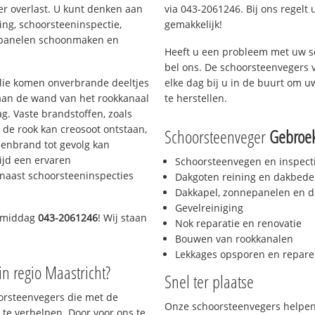
er overlast. U kunt denken aan
via 043-2061246. Bij ons regelt 
ing, schoorsteeninspectie,
gemakkelijk!
nepanelen schoonmaken en
Heeft u een probleem met uw s
bel ons. De schoorsteenvegers 
 olie komen onverbrande deeltjes
elke dag bij u in de buurt om 
 aan de wand van het rookkanaal
te herstellen.
g. Vaste brandstoffen, zoals
t de rook kan creosoot ontstaan,
Schoorsteenveger
Gebroe
enbrand tot gevolg kan
ijd een ervaren
Schoorsteenvegen en inspect
naast schoorsteeninspecties
Dakgoten reining en dakbede
Dakkapel, zonnepanelen en d
Gevelreiniging
e middag
043-2061246
! Wij staan
Nok reparatie en renovatie
Bouwen van rookkanalen
Lekkages opsporen en repare
in regio Maastricht?
Snel ter plaatse
oorsteenvegers die met de
Onze schoorsteenvegers helpen 
te verhelpen. Door voor ons te