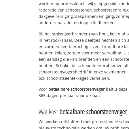
worden op professionele wijze opgepakt, zónd
reparatie van schoorstenen, schoorsteenreinig
dakgevelreiniging, dakpannenreiniging, zon
andere reparatie- en inspectiediensten.
Bij het stoken(verbranden) van hout, kolen of
in het rookkanaal. Deze deeltjes hechten zich
en vormen een teerachtige, zeer brandbare laa
hout en kolen, zorgen voor meer vervuiling. Ui
een aanslag die kan branden en een schoorste
hebben. Schakel bij schoorsteenproblemen alt
schoorsteenvegersbedrijf in onze vakmannen, 
ook schoorstseenlekkages verhelpen.
Voor
betaalbare schoorsteenveger
belt u deze
365 dagen per jaar voor u klaar.
Wat kost
betaalbare schoorsteenveger
Wij werken uitsluitend met professionele sch
nieuwste technologie werken om uw probleem 