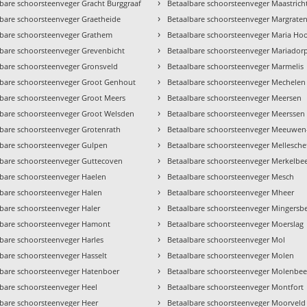
›
bare schoorsteenveger Gracht Burggraaf
Betaalbare schoorsteenveger Maastricht
›
lbare schoorsteenveger Graetheide
Betaalbare schoorsteenveger Margrate
›
lbare schoorsteenveger Grathem
Betaalbare schoorsteenveger Maria Ho
›
lbare schoorsteenveger Grevenbicht
Betaalbare schoorsteenveger Mariador
›
lbare schoorsteenveger Gronsveld
Betaalbare schoorsteenveger Marmelis
›
lbare schoorsteenveger Groot Genhout
Betaalbare schoorsteenveger Mechelen
›
lbare schoorsteenveger Groot Meers
Betaalbare schoorsteenveger Meersen
›
lbare schoorsteenveger Groot Welsden
Betaalbare schoorsteenveger Meerssen
›
lbare schoorsteenveger Grotenrath
Betaalbare schoorsteenveger Meeuwen
›
lbare schoorsteenveger Gulpen
Betaalbare schoorsteenveger Mellesche
›
lbare schoorsteenveger Guttecoven
Betaalbare schoorsteenveger Merkelbe
›
lbare schoorsteenveger Haelen
Betaalbare schoorsteenveger Mesch
›
lbare schoorsteenveger Halen
Betaalbare schoorsteenveger Mheer
›
bare schoorsteenveger Haler
Betaalbare schoorsteenveger Mingersb
›
lbare schoorsteenveger Hamont
Betaalbare schoorsteenveger Moerslag
›
bare schoorsteenveger Harles
Betaalbare schoorsteenveger Mol
›
bare schoorsteenveger Hasselt
Betaalbare schoorsteenveger Molen
›
lbare schoorsteenveger Hatenboer
Betaalbare schoorsteenveger Molenbee
›
lbare schoorsteenveger Heel
Betaalbare schoorsteenveger Montfort
›
lbare schoorsteenveger Heer
Betaalbare schoorsteenveger Moorveld