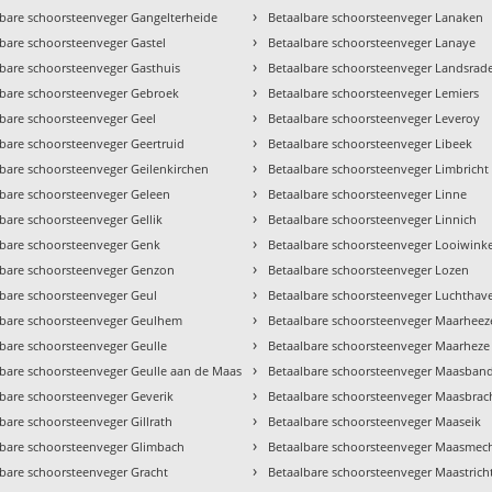
›
lbare schoorsteenveger Gangelterheide
Betaalbare schoorsteenveger Lanaken
›
bare schoorsteenveger Gastel
Betaalbare schoorsteenveger Lanaye
›
lbare schoorsteenveger Gasthuis
Betaalbare schoorsteenveger Landsrad
›
lbare schoorsteenveger Gebroek
Betaalbare schoorsteenveger Lemiers
›
lbare schoorsteenveger Geel
Betaalbare schoorsteenveger Leveroy
›
lbare schoorsteenveger Geertruid
Betaalbare schoorsteenveger Libeek
›
lbare schoorsteenveger Geilenkirchen
Betaalbare schoorsteenveger Limbricht
›
lbare schoorsteenveger Geleen
Betaalbare schoorsteenveger Linne
›
bare schoorsteenveger Gellik
Betaalbare schoorsteenveger Linnich
›
lbare schoorsteenveger Genk
Betaalbare schoorsteenveger Looiwinke
›
lbare schoorsteenveger Genzon
Betaalbare schoorsteenveger Lozen
›
lbare schoorsteenveger Geul
Betaalbare schoorsteenveger Luchthav
›
lbare schoorsteenveger Geulhem
Betaalbare schoorsteenveger Maarheez
›
lbare schoorsteenveger Geulle
Betaalbare schoorsteenveger Maarheze
›
lbare schoorsteenveger Geulle aan de Maas
Betaalbare schoorsteenveger Maasban
›
lbare schoorsteenveger Geverik
Betaalbare schoorsteenveger Maasbrac
›
bare schoorsteenveger Gillrath
Betaalbare schoorsteenveger Maaseik
›
lbare schoorsteenveger Glimbach
Betaalbare schoorsteenveger Maasmec
›
lbare schoorsteenveger Gracht
Betaalbare schoorsteenveger Maastrich