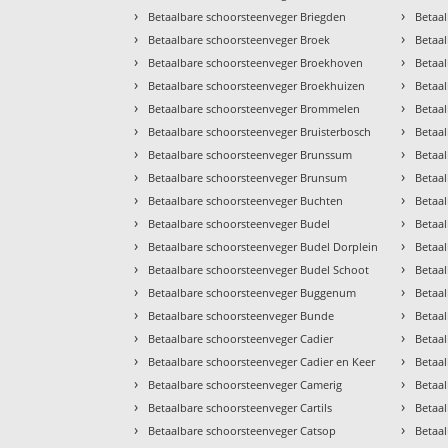
›
›
Betaalbare schoorsteenveger Briegden
Betaa
›
›
Betaalbare schoorsteenveger Broek
Betaa
›
›
Betaalbare schoorsteenveger Broekhoven
Betaa
›
›
Betaalbare schoorsteenveger Broekhuizen
Betaal
›
›
Betaalbare schoorsteenveger Brommelen
Betaa
›
›
Betaalbare schoorsteenveger Bruisterbosch
Betaa
›
›
Betaalbare schoorsteenveger Brunssum
Betaa
›
›
Betaalbare schoorsteenveger Brunsum
Betaa
›
›
Betaalbare schoorsteenveger Buchten
Betaal
›
›
Betaalbare schoorsteenveger Budel
Betaa
›
›
Betaalbare schoorsteenveger Budel Dorplein
Betaa
›
›
Betaalbare schoorsteenveger Budel Schoot
Betaa
›
›
Betaalbare schoorsteenveger Buggenum
Betaa
›
›
Betaalbare schoorsteenveger Bunde
Betaa
›
›
Betaalbare schoorsteenveger Cadier
Betaal
›
›
Betaalbare schoorsteenveger Cadier en Keer
Betaa
›
›
Betaalbare schoorsteenveger Camerig
Betaa
›
›
Betaalbare schoorsteenveger Cartils
Betaa
›
›
Betaalbare schoorsteenveger Catsop
Betaa