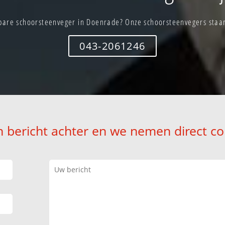
bare schoorsteenveger in Doenrade? Onze schoorsteenvegers staan 
043-2061246
n bericht achter en we nemen direct co