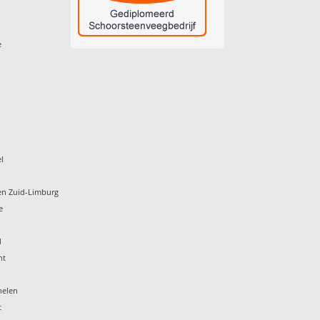
e
l
en Zuid-Limburg
e
d
ht
helen
t