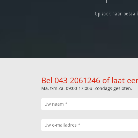
Op zoek naar betaal
Bel 043-2061246 of laat ee
Ma. t/m Za. 09:00-17:00u, Zondags gesloten.