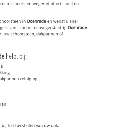
u een schoorsteenveger of offerte snel en
choorsteen in
Doenrade
en wenst u snel
egers van schoorsteenvegersbedrijf
Doenrade
 om uw schoorsteen, dakpannen of
de
helpt bij:
ie
kking
akpannen reiniging
ren
bij het herstellen van uw dak,