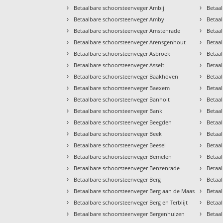
›
›
Betaalbare schoorsteenveger Ambij
Betaa
›
›
Betaalbare schoorsteenveger Amby
Betaal
›
›
Betaalbare schoorsteenveger Amstenrade
Betaa
›
›
Betaalbare schoorsteenveger Arensgenhout
Betaa
›
›
Betaalbare schoorsteenveger Asbroek
Betaa
›
›
Betaalbare schoorsteenveger Asselt
Betaa
›
›
Betaalbare schoorsteenveger Baakhoven
Betaa
›
›
Betaalbare schoorsteenveger Baexem
Betaa
›
›
Betaalbare schoorsteenveger Banholt
Betaal
›
›
Betaalbare schoorsteenveger Bank
Betaa
›
›
Betaalbare schoorsteenveger Beegden
Betaa
›
›
Betaalbare schoorsteenveger Beek
Betaa
›
›
Betaalbare schoorsteenveger Beesel
Betaa
›
›
Betaalbare schoorsteenveger Bemelen
Betaa
›
›
Betaalbare schoorsteenveger Benzenrade
Betaa
›
›
Betaalbare schoorsteenveger Berg
Betaa
›
›
Betaalbare schoorsteenveger Berg aan de Maas
Betaal
›
›
Betaalbare schoorsteenveger Berg en Terblijt
Betaa
›
›
Betaalbare schoorsteenveger Bergenhuizen
Betaa