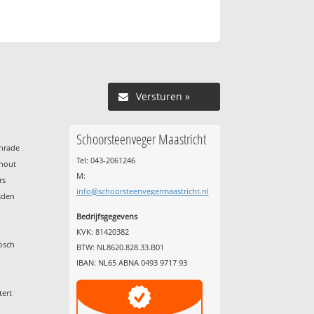
Versturen »
Schoorsteenveger Maastricht
enrade
Tel: 043-2061246
nhout
M:
rs
info@schoorsteenvegermaastricht.nl
sden
Bedrijfsgegevens
KVK: 81420382
osch
BTW: NL8620.828.33.B01
IBAN: NL65 ABNA 0493 9717 93
tert