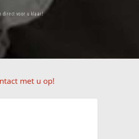
direct voor u klaar!
ntact met u op!