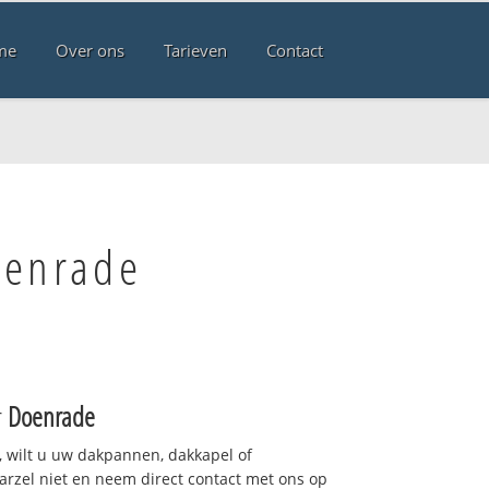
me
Over ons
Tarieven
Contact
oenrade
r
Doenrade
 wilt u uw dakpannen, dakkapel of
arzel niet en neem direct contact met ons op