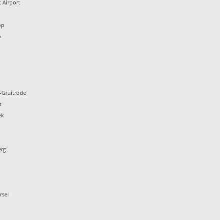
 Airport
n
op
p
-Gruitrode
t
ek
erg
rsel