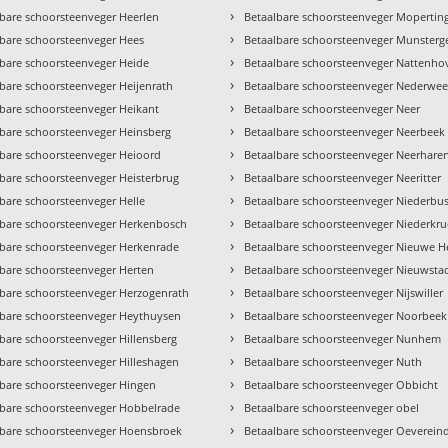
›
lbare schoorsteenveger Heerlen
Betaalbare schoorsteenveger Mopertin
›
lbare schoorsteenveger Hees
Betaalbare schoorsteenveger Munsterg
›
lbare schoorsteenveger Heide
Betaalbare schoorsteenveger Nattenho
›
bare schoorsteenveger Heijenrath
Betaalbare schoorsteenveger Nederweer
›
lbare schoorsteenveger Heikant
Betaalbare schoorsteenveger Neer
›
lbare schoorsteenveger Heinsberg
Betaalbare schoorsteenveger Neerbeek
›
lbare schoorsteenveger Heioord
Betaalbare schoorsteenveger Neerhare
›
lbare schoorsteenveger Heisterbrug
Betaalbare schoorsteenveger Neeritter
›
bare schoorsteenveger Helle
Betaalbare schoorsteenveger Niederbu
›
lbare schoorsteenveger Herkenbosch
Betaalbare schoorsteenveger Niederkr
›
lbare schoorsteenveger Herkenrade
Betaalbare schoorsteenveger Nieuwe H
›
lbare schoorsteenveger Herten
Betaalbare schoorsteenveger Nieuwsta
›
lbare schoorsteenveger Herzogenrath
Betaalbare schoorsteenveger Nijswiller
›
lbare schoorsteenveger Heythuysen
Betaalbare schoorsteenveger Noorbeek
›
bare schoorsteenveger Hillensberg
Betaalbare schoorsteenveger Nunhem
›
lbare schoorsteenveger Hilleshagen
Betaalbare schoorsteenveger Nuth
›
lbare schoorsteenveger Hingen
Betaalbare schoorsteenveger Obbicht
›
lbare schoorsteenveger Hobbelrade
Betaalbare schoorsteenveger obel
›
lbare schoorsteenveger Hoensbroek
Betaalbare schoorsteenveger Oeverein