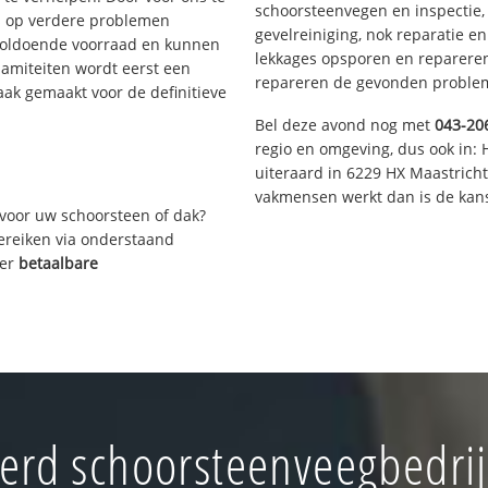
schoorsteenvegen en inspectie,
s op verdere problemen
gevelreiniging, nok reparatie e
voldoende voorraad en kunnen
lekkages opsporen en repareren.
lamiteiten wordt eerst een
repareren de gevonden problem
aak gemaakt voor de definitieve
Bel deze avond nog met
043-20
regio en omgeving, dus ook in: 
uiteraard in 6229 HX Maastrich
vakmensen werkt dan is de kans
voor uw schoorsteen of dak?
bereiken via onderstaand
ver
betaalbare
rd schoorsteenveegbedri