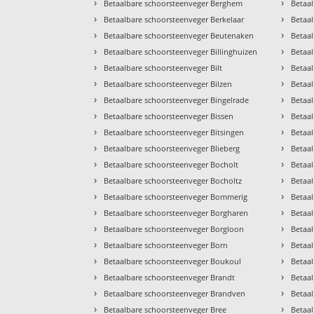
›
›
Betaalbare schoorsteenveger Berghem
Betaal
›
›
Betaalbare schoorsteenveger Berkelaar
Betaa
›
›
Betaalbare schoorsteenveger Beutenaken
Betaa
›
›
Betaalbare schoorsteenveger Billinghuizen
Betaa
›
›
Betaalbare schoorsteenveger Bilt
Betaa
›
›
Betaalbare schoorsteenveger Bilzen
Betaa
›
›
Betaalbare schoorsteenveger Bingelrade
Betaa
›
›
Betaalbare schoorsteenveger Bissen
Betaa
›
›
Betaalbare schoorsteenveger Bitsingen
Betaa
›
›
Betaalbare schoorsteenveger Blieberg
Betaa
›
›
Betaalbare schoorsteenveger Bocholt
Betaa
›
›
Betaalbare schoorsteenveger Bocholtz
Betaa
›
›
Betaalbare schoorsteenveger Bommerig
Betaa
›
›
Betaalbare schoorsteenveger Borgharen
Betaal
›
›
Betaalbare schoorsteenveger Borgloon
Betaa
›
›
Betaalbare schoorsteenveger Born
Betaal
›
›
Betaalbare schoorsteenveger Boukoul
Betaal
›
›
Betaalbare schoorsteenveger Brandt
Betaa
›
›
Betaalbare schoorsteenveger Brandven
Betaa
›
›
Betaalbare schoorsteenveger Bree
Betaa