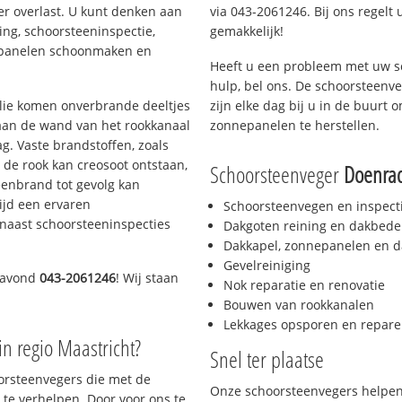
er overlast. U kunt denken aan
via 043-2061246. Bij ons regelt 
ing, schoorsteeninspectie,
gemakkelijk!
nepanelen schoonmaken en
Heeft u een probleem met uw s
hulp, bel ons. De schoorsteenv
 olie komen onverbrande deeltjes
zijn elke dag bij u in de buurt
 aan de wand van het rookkanaal
zonnepanelen te herstellen.
g. Vaste brandstoffen, zoals
t de rook kan creosoot ontstaan,
Schoorsteenveger
Doenra
enbrand tot gevolg kan
ijd een ervaren
Schoorsteenvegen en inspect
naast schoorsteeninspecties
Dakgoten reining en dakbede
Dakkapel, zonnepanelen en d
Gevelreiniging
 avond
043-2061246
! Wij staan
Nok reparatie en renovatie
Bouwen van rookkanalen
Lekkages opsporen en repare
in regio Maastricht?
Snel ter plaatse
oorsteenvegers die met de
Onze schoorsteenvegers helpen 
te verhelpen. Door voor ons te